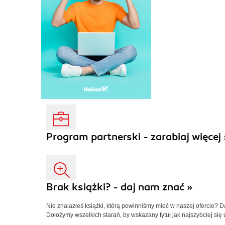
Program partnerski - zarabiaj więcej 
Brak książki? - daj nam znać »
Nie znalazłeś książki, którą powinniśmy mieć w naszej ofercie? 
Dołożymy wszelkich starań, by wskazany tytuł jak najszybciej się 