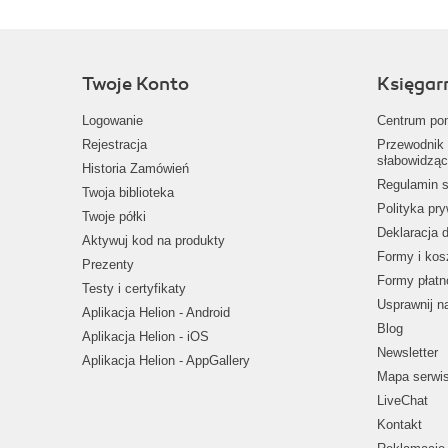
Twoje Konto
Księgar
Logowanie
Centrum po
Rejestracja
Przewodnik 
słabowidząc
Historia Zamówień
Regulamin s
Twoja biblioteka
Polityka pr
Twoje półki
Deklaracja 
Aktywuj kod na produkty
Formy i kos
Prezenty
Formy płatn
Testy i certyfikaty
Usprawnij 
Aplikacja Helion - Android
Blog
Aplikacja Helion - iOS
Newsletter
Aplikacja Helion - AppGallery
Mapa serwi
LiveChat
Kontakt