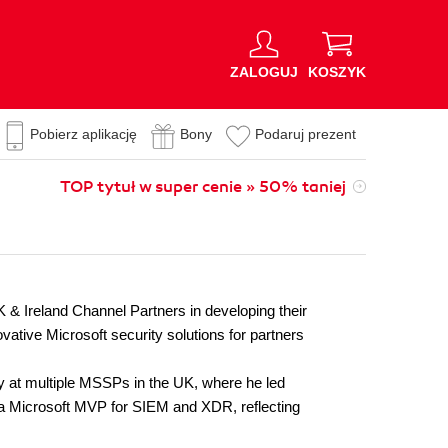
ZALOGUJ
KOSZYK
Pobierz aplikację
Bony
Podaruj prezent
TOP tytuł w super cenie » 50% taniej
K & Ireland Channel Partners in developing their
ative Microsoft security solutions for partners
y at multiple MSSPs in the UK, where he led
a Microsoft MVP for SIEM and XDR, reflecting