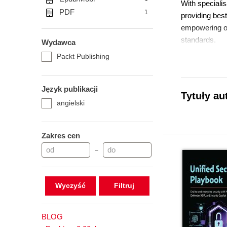
With specialis
PDF
1
providing best
empowering or
standards.
Wydawca
Packt Publishing
Język publikacji
Tytuły au
angielski
Zakres cen
–
Wyczyść
BLOG