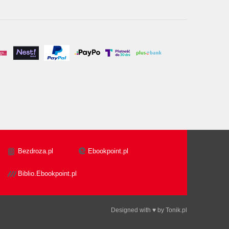
Bezdroza.pl
Ebookpoint.pl
Biblio.Ebookpoint.pl
Designed with ♥ by
Tonik.pl