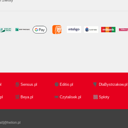
i zwroty
l
Sensus.pl
Editio.pl
DlaBystrzakow.pl
pl
Beya.pl
Czytalisek.pl
Sploty
il]@helion.pl