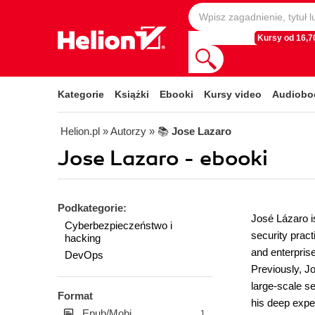
Kursy od 16,70
Kategorie
Książki
Ebooki
Kursy video
Audiobo
Helion.pl
» Autorzy
» 📚
Jose Lazaro
Jose Lazaro - ebooki
Podkategorie:
José Lázaro i
Cyberbezpieczeństwo i
security pract
hacking
and enterpris
DevOps
Previously, J
large-scale s
Format
his deep expe
Epub/Mobi
1