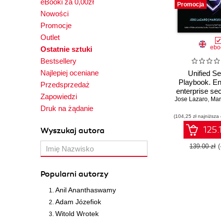
eBooki za 0,00zł
Promocja
Nowości
Promocje
Outlet
ebo
Ostatnie sztuki
Bestsellery
Najlepiej oceniane
Unified S
Playbook. En
Przedsprzedaż
enterprise sec
Zapowiedzi
Jose Lazaro
Microsoft Se
,
Mar
Druk na żądanie
Defender X
(104,25 zł najniższa
Security C
125.
Wyszukaj autora
139.00 zł
Popularni autorzy
Anil Ananthaswamy
Adam Józefiok
Witold Wrotek