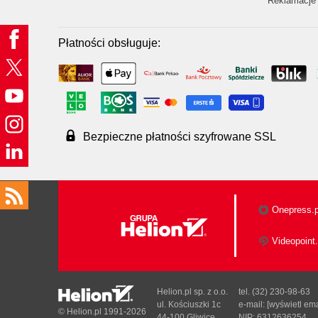
Reklamacje 
Płatności obsługuje:
Bezpieczne płatności szyfrowane SSL
Onepress.p
Videopoint.
Helion.pl sp. z o.o.
tel. (32) 230-98-63
ul. Kościuszki 1c
e-mail:
[wyświetl ema
© Helion.pl 1991-2026
44-100 Gliwice
NIP: 6312636254