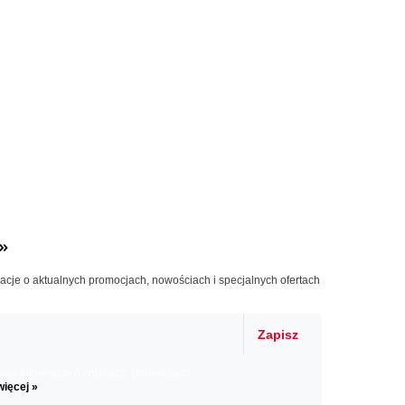
»
macje o aktualnych promocjach, nowościach i specjalnych ofertach
Zapisz
il informacje o zniżkach, promocjach
więcej »