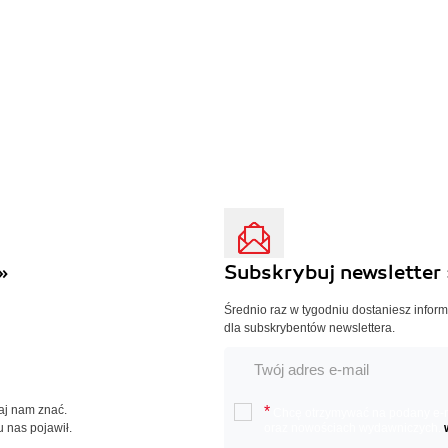
»
Subskrybuj newsletter 
Średnio raz w tygodniu dostaniesz infor
dla subskrybentów newslettera.
Daj nam znać.
*
Chcę otrzymywać na podany e-ma
u nas pojawił.
oraz nowościach wydawniczych.