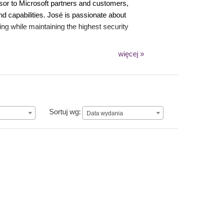
isor to Microsoft partners and customers,
and capabilities. José is passionate about
g while maintaining the highest security
więcej »
Data wydania
Sortuj wg:
Data wydania