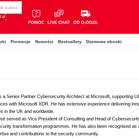
 zł
POMOC
LIVE CHAT
OD O,OOZŁ
oki
Promocje
Nowości
Bestsellery
Darmowe ebooki
s a Senior Partner Cybersecurity Architect at Microsoft, supporting U
ices with Microsoft XDR. He has extensive experience delivering innov
es in the UK and worldwide.
osé served as Vice President of Consulting and Head of Cybersecurit
ecurity transformation programmes. He has also been recognised as 
rtise and contributions to the security community.