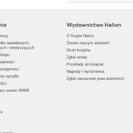
nia
Wydawnictwo Helion
mocy
O Grupie Helion
dla niewidomych,
Zostań naszym autorem!
ych i niesłyszących
Oceń książkę
klepu
Zgłoś erratę
ywatności
Przykłady do książek
dostępności
Nagrody i wyróżnienia
zty wysyłki
Zgłoś naruszenie praw autorskich
ości
nasz serwis WWW
su