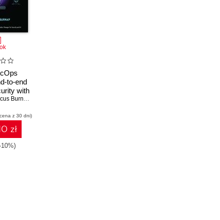
ok
ecOps
d-to-end
urity with
ntinel,
cus Burnap
,
Rod Trent
DR, and
 cena z 30 dni)
opilot
10 zł
(-10%)