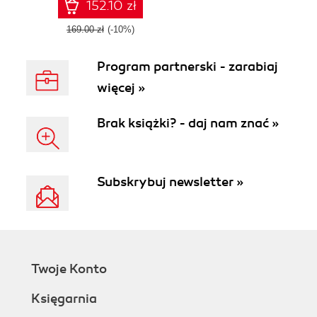
platform
152.10 zł
169.00 zł
(-10%)
Program partnerski - zarabiaj
więcej »
Brak książki? - daj nam znać »
Subskrybuj newsletter »
Twoje Konto
Księgarnia