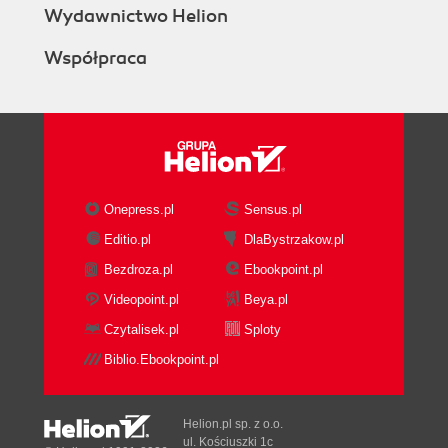
Wydawnictwo Helion
Współpraca
Onepress.pl
Sensus.pl
Editio.pl
DlaBystrzakow.pl
Bezdroza.pl
Ebookpoint.pl
Videopoint.pl
Beya.pl
Czytalisek.pl
Sploty
Biblio.Ebookpoint.pl
Helion.pl sp. z o.o.
ul. Kościuszki 1c