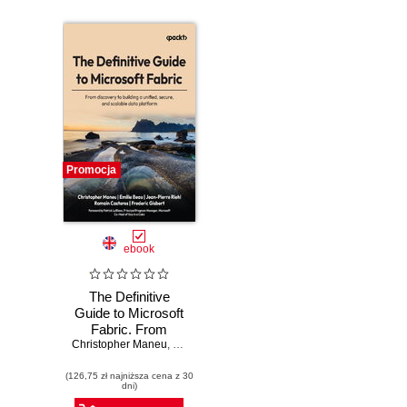
Promocja
ebook
The Definitive
Guide to Microsoft
Fabric. From
Christopher Maneu
discovery to
,
Emilie Beau
,
Jean-Pierre Riehl
,
Romain Caster
building a unified,
(126,75 zł najniższa cena z 30
secure, and
dni)
scalable data