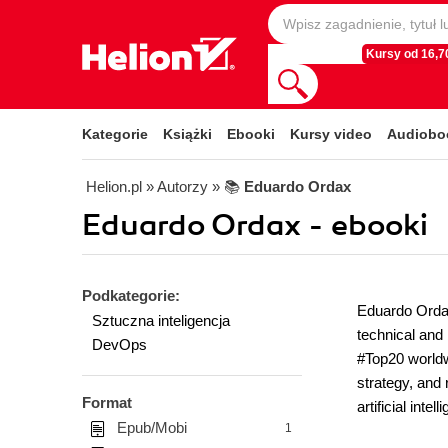
Kursy od 16,70
Kategorie
Książki
Ebooki
Kursy video
Audiobo
Helion.pl
» Autorzy
» 📚
Eduardo Ordax
Eduardo Ordax - ebooki
Podkategorie:
Eduardo Ordax
Sztuczna inteligencja
technical and 
DevOps
#Top20 worldwi
strategy, and 
Format
artificial intel
Epub/Mobi
1