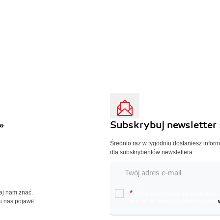
»
Subskrybuj newsletter 
Średnio raz w tygodniu dostaniesz infor
dla subskrybentów newslettera.
Daj nam znać.
*
Chcę otrzymywać na podany e-ma
u nas pojawił.
oraz nowościach wydawniczych.