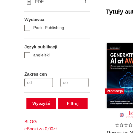
PDF
1
Tytuły au
Wydawca
Packt Publishing
Język publikacji
angielski
Zakres cen
–
Promocja
Wyczyść
ebo
BLOG
eBooki za 0,00zł
Generative A