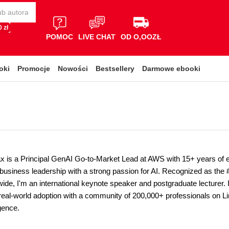
 zł
POMOC
LIVE CHAT
OD O,OOZŁ
oki
Promocje
Nowości
Bestsellery
Darmowe ebooki
 is a Principal GenAI Go-to-Market Lead at AWS with 15+ years of 
business leadership with a strong passion for AI. Recognized as the #
de, I'm an international keynote speaker and postgraduate lecturer. I 
real-world adoption with a community of 200,000+ professionals on Lin
ligence.