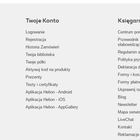
Twoje Konto
Księgar
Logowanie
Centrum po
Rejestracja
Przewodnik 
słabowidząc
Historia Zamówień
Regulamin s
Twoja biblioteka
Polityka pr
Twoje półki
Deklaracja 
Aktywuj kod na produkty
Formy i kos
Prezenty
Formy płatn
Testy i certyfikaty
Usprawnij 
Aplikacja Helion - Android
Blog
Aplikacja Helion - iOS
Newsletter
Aplikacja Helion - AppGallery
Mapa serwi
LiveChat
Kontakt
Reklamacje 