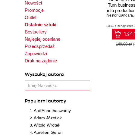
Nowości
Turn business
Promocje
into productio
Nestor Gandara
applications 
,
Outlet
Ostatnie sztuki
(111,75 zł najniższa 
Bestsellery
134.
Najlepiej oceniane
149.00 zł
Przedsprzedaż
Zapowiedzi
Druk na żądanie
Wyszukaj autora
Popularni autorzy
Anil Ananthaswamy
Adam Józefiok
Witold Wrotek
Aurélien Géron