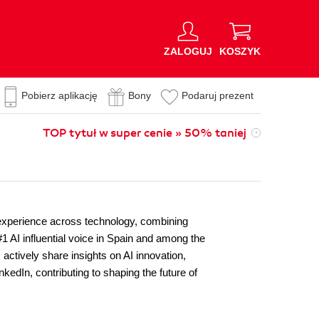
ZALOGUJ
KOSZYK
Pobierz aplikację
Bony
Podaruj prezent
TOP tytuł w super cenie » 50% taniej
experience across technology, combining
1 AI influential voice in Spain and among the
actively share insights on AI innovation,
kedIn, contributing to shaping the future of