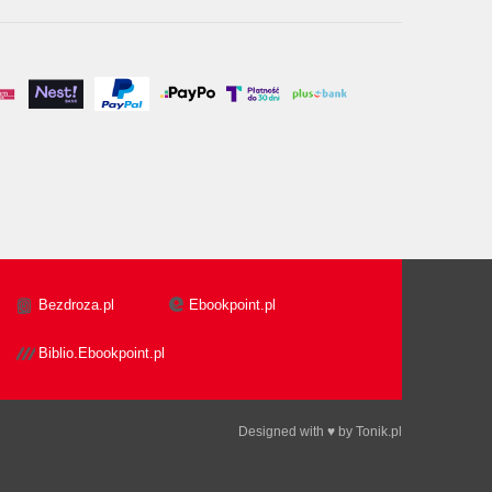
Bezdroza.pl
Ebookpoint.pl
Biblio.Ebookpoint.pl
Designed with ♥ by
Tonik.pl