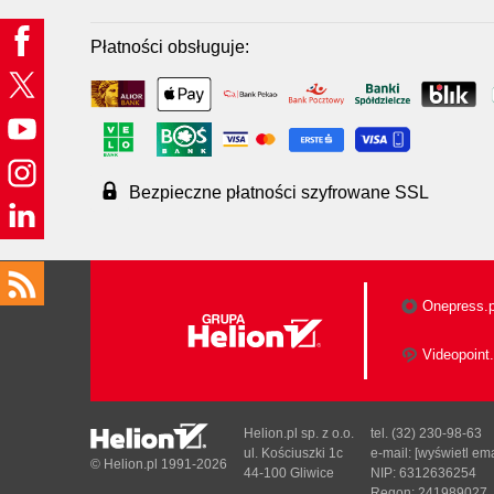
Płatności obsługuje:
Bezpieczne płatności szyfrowane SSL
Onepress.p
Videopoint.
Helion.pl sp. z o.o.
tel. (32) 230-98-63
ul. Kościuszki 1c
e-mail:
[wyświetl ema
© Helion.pl 1991-2026
44-100 Gliwice
NIP: 6312636254
Regon: 241989027