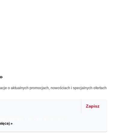
»
macje o aktualnych promocjach, nowościach i specjalnych ofertach
Zapisz
il informacje o zniżkach, promocjach
więcej »