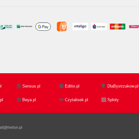
l
Sensus.pl
Editio.pl
DlaBystrzakow.pl
pl
Beya.pl
Czytalisek.pl
Sploty
il]@helion.pl