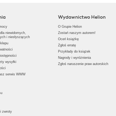
nia
Wydawnictwo Helion
mocy
O Grupie Helion
dla niewidomych,
Zostań naszym autorem!
ych i niesłyszących
Oceń książkę
klepu
Zgłoś erratę
ywatności
Przykłady do książek
dostępności
Nagrody i wyróżnienia
zty wysyłki
Zgłoś naruszenie praw autorskich
ości
nasz serwis WWW
su
i zwroty