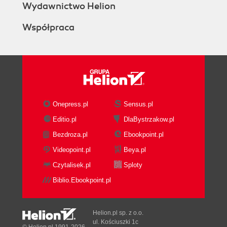
Wydawnictwo Helion
Współpraca
Onepress.pl
Sensus.pl
Editio.pl
DlaBystrzakow.pl
Bezdroza.pl
Ebookpoint.pl
Videopoint.pl
Beya.pl
Czytalisek.pl
Sploty
Biblio.Ebookpoint.pl
Helion.pl sp. z o.o.
ul. Kościuszki 1c
© Helion.pl 1991-2026