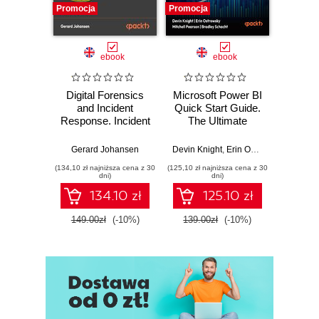
Promocja
Promocja
Promocj
ebook
ebook
Digital Forensics
Microsoft Power BI
Pract
and Incident
Quick Start Guide.
Intel
Response. Incident
The Ultimate
Data-D
Response tools
Beginner's Guide
Hunti
and techniques for
to Power BI, Data
your c
Gerard Johansen
Devin Knight
,
Erin Ostrowsky
,
Mitchel
effective cyber
Storytelling, AI
effor
(134,10 zł najniższa cena z 30
(125,10 zł najniższa cena z 30
(116,10 zł 
threat response -
Tools, and
dete
dni)
dni)
Fourth Edition
Microsoft Fabric -
def
134.10 zł
125.10 zł
Fourth Edition
ATT&C
tool
149.00zł
(-10%)
139.00zł
(-10%)
129.0
E