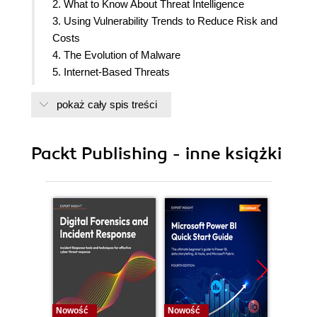
2. What to Know About Threat Intelligence
3. Using Vulnerability Trends to Reduce Risk and
Costs
4. The Evolution of Malware
5. Internet-Based Threats
6. The Roles Governments Play in Cybersecurity
pokaż cały spis treści
7. Government access to data
8. Ingredients for a Successful Cybersecurity
Strategy
Packt Publishing - inne książki
9. Cybersecurity Strategies
10. Strategy Implementation
11. Measuring Performance and Effectiveness
12. Modern Approaches to Security and
Compliance
Nowość
Nowość
Nowość