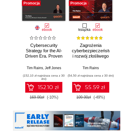
Promocja
Promocja
Promocj
ebook
książka
ebook
Cybersecurity
Zagrożenia
Cybe
Strategy for the AI-
cyberbezpieczeństwa
Threa
Driven Era. Proven
i rozwój złośliwego
Tre
strategies and
oprogramowania.
Strateg
data-driven tactics
Poznaj strategie
mitiga
Tim Rains
,
Jeff Jones
Tim Rains
Ti
to disrupt attacks
obrony przed
malwar
(152,10 zł najniższa cena z 30
(54,50 zł najniższa cena z 30 dni)
(242,10 zł 
and strengthen
współczesnymi
and o
dni)
enterprise
niebezpieczeństwami.
enginee
152.10 zł
55.59 zł
defenses - Third
Wydanie II
Edition
169.00zł
(-10%)
109.00zł
(-49%)
269.0