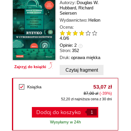
Autorzy:
Douglas W.
Hubbard
,
Richard
Seiersen
Wydawnictwo:
Helion
Ocena:
4.0
/
6
Opinie:
2
Stron:
352
Druk:
oprawa miękka
Zajrzyj do książki
Czytaj fragment
53,07 zł
Książka
87,00 zł
(-39%)
52,20 zł najniższa cena z 30 dni
Dodaj do koszyka
Wysyłamy w 24h