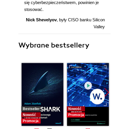
się cyberbezpieczeństwem, powinien je
stosować.
Nick Shevelyov
, były CISO banku Silicon
Valley
Wybrane bestsellery
Bestseller
Nowość
Bestselle
Nowość
Promocja
Nowość
Promocja
Promocj