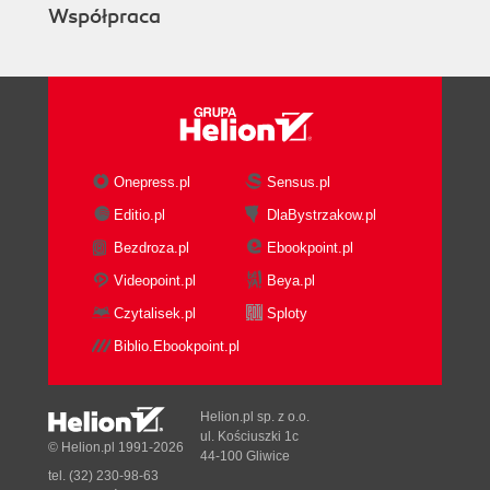
Współpraca
Onepress.pl
Sensus.pl
Editio.pl
DlaBystrzakow.pl
Bezdroza.pl
Ebookpoint.pl
Videopoint.pl
Beya.pl
Czytalisek.pl
Sploty
Biblio.Ebookpoint.pl
Helion.pl sp. z o.o.
ul. Kościuszki 1c
© Helion.pl 1991-2026
44-100 Gliwice
tel. (32) 230-98-63