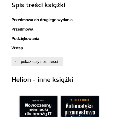
Spis treści
książki
Przedmowa do drugiego wydania
Przedmowa
Podziękowania
Wstęp
CZĘŚĆ I. Dlaczego cyberbezpieczeństwo wymaga
pokaż cały spis treści
lepszych pomiarów ryzyka
Rozdział 1. Ta jedna najbardziej potrzebna łatka w
Helion - inne książki
cyberbezpieczeństwie
Rozdział 2. Elementarz pomiarowy dla
cyberbezpieczeństwa
Rozdział 3. Szybki audyt ryzyka: zacznij od
prostego ilościowego modelu ryzyka
Rozdział 4. Najważniejszy pomiar w