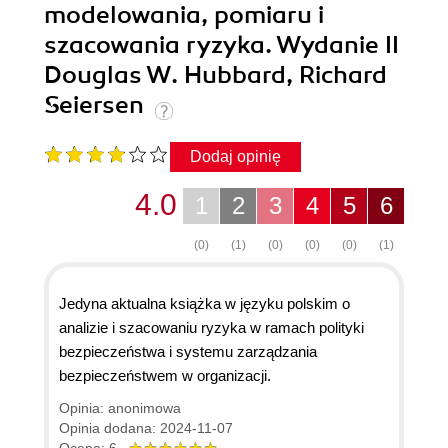
modelowania, pomiaru i
szacowania ryzyka. Wydanie II
Douglas W. Hubbard, Richard
Seiersen
Dodaj opinię
4.0
1
2
3
4
5
6
(0)
(1)
(0)
(0)
(0)
(1)
Jedyna aktualna książka w języku polskim o
analizie i szacowaniu ryzyka w ramach polityki
bezpieczeństwa i systemu zarządzania
bezpieczeństwem w organizacji.
Opinia: anonimowa
Opinia dodana: 2024-11-07