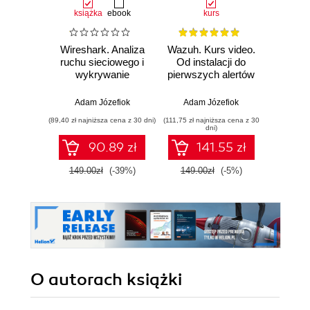
książka
ebook
kurs
Wireshark. Analiza
Wazuh. Kurs video.
Dark
ruchu sieciowego i
Od instalacji do
wykrywanie
pierwszych alertów
Podró
włamań
ciemn
Adam Józefiok
Adam Józefiok
Ja
(89,40 zł najniższa cena z 30 dni)
(111,75 zł najniższa cena z 30
(39,90 zł naj
dni)
90.89 zł
141.55 zł
149.00zł
(-39%)
149.00zł
(-5%)
129.
O autorach
książki