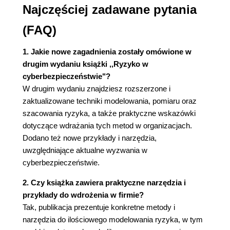
Najczęściej zadawane pytania
Rozdział 11. Jak dobrze współpracują moje
inwestycje w bezpieczeństwo?
(FAQ)
Rozdział 12. Wezwanie do działania: jak wdrożyć
zarządzanie ryzykiem cyberbezpieczeństwa
1. Jakie nowe zagadnienia zostały omówione w
DODATEK A. Wybrane rozkłady
drugim wydaniu książki ,,Ryzyko w
cyberbezpieczeństwie"?
prawdopodobieństwa
W drugim wydaniu znajdziesz rozszerzone i
DODATEK B. Wykłady gościnne
zaktualizowane techniki modelowania, pomiaru oraz
szacowania ryzyka, a także praktyczne wskazówki
dotyczące wdrażania tych metod w organizacjach.
Dodano też nowe przykłady i narzędzia,
uwzględniające aktualne wyzwania w
cyberbezpieczeństwie.
2. Czy książka zawiera praktyczne narzędzia i
przykłady do wdrożenia w firmie?
Tak, publikacja prezentuje konkretne metody i
narzędzia do ilościowego modelowania ryzyka, w tym