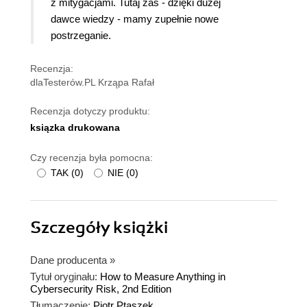
z mitygacjami. Tutaj zaś - dzięki dużej
dawce wiedzy - mamy zupełnie nowe
postrzeganie.
Recenzja:
dlaTesterów.PL Krząpa Rafał
Recenzja dotyczy produktu:
ksiązka drukowana
Czy recenzja była pomocna:
TAK
(
0
)
NIE
(
0
)
Szczegóły
książki
Dane producenta
»
Tytuł oryginału:
How to Measure Anything in
Cybersecurity Risk, 2nd Edition
Tłumaczenie:
Piotr Ptaszek