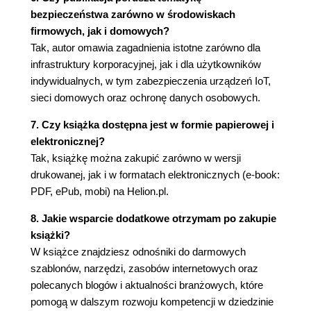
Zrozumienie i osiągnięcie zgodności
bezpieczeństwa zarówno w środowiskach
Rodzaje regulacji
firmowych, jak i domowych?
Osiągnięcie zgodności
Tak, autor omawia zagadnienia istotne zarówno dla
Eksplorowanie, tworzenie audytów i zarządzanie
infrastruktury korporacyjnej, jak i dla użytkowników
nimi
indywidualnych, w tym zabezpieczenia urządzeń IoT,
Wewnętrzne audyty cyberbezpieczeństwa
sieci domowych oraz ochronę danych osobowych.
Zewnętrzne audyty bezpieczeństwa
7. Czy książka dostępna jest w formie papierowej i
cybernetycznego
elektronicznej?
Zarządzanie danymi podczas audytów
Tak, książkę można zakupić zarówno w wersji
Rodzaje audytów cyberbezpieczeństwa
drukowanej, jak i w formatach elektronicznych (e-book:
Kiedy przeprowadzać audyt?
PDF, ePub, mobi) na Helion.pl.
Zastosowanie CMM
Cele CMM
8. Jakie wsparcie dodatkowe otrzymam po zakupie
Charakterystyka dobrego CMM
książki?
Struktura dobrego CMM
W książce znajdziesz odnośniki do darmowych
Analizowanie rezultatów
szablonów, narzędzi, zasobów internetowych oraz
Zalety CMM
polecanych blogów i aktualności branżowych, które
Podsumowanie
pomogą w dalszym rozwoju kompetencji w dziedzinie
Lektura uzupełniająca