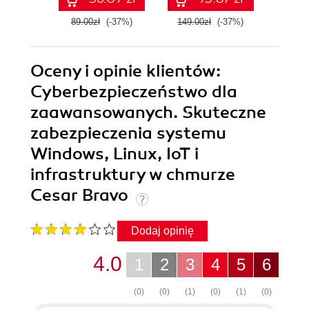
inteligencji
zadanie
89.00zł
(-37%)
149.00zł
(-37%)
89.0
Oceny i opinie klientów:
Cyberbezpieczeństwo dla
zaawansowanych. Skuteczne
zabezpieczenia systemu
Windows, Linux, IoT i
infrastruktury w chmurze
Cesar Bravo
Dodaj opinię
4.0
1
2
3
4
5
6
(0)
(0)
(1)
(0)
(1)
(0)