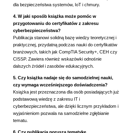
dla bezpieczeństwa systemów, IoT i chmury.
Reakcja
Przywracanie
4. W jaki sposób książka może pomóc w
Tworzenie skutecznego planu ciągłości działania
przygotowaniu do certyfikatów z zakresu
(BCP)
cyberbezpieczeństwa?
Tworzenie analizy wpływu na biznes (BIA)
Publikacja stanowi solidną bazę wiedzy teoretycznej i
Planowanie ciągłości działania (BCP)
praktycznej, przydatną podczas nauki do certyfikatów
Wdrażanie najlepszego w swojej klasie DRP
branżowych, takich jak CompTIA Security+, CEH czy
Tworzenie DRP
CISSP. Zawiera również wskazówki odnośnie
Wdrażanie DRP
dalszych źródeł i zasobów edukacyjnych.
Podsumowanie
Lektura uzupełniająca
5. Czy książka nadaje się do samodzielnej nauki,
czy wymaga wcześniejszego doświadczenia?
Rozdział 3. Zasady, procedury, zgodność i audyty
Książka jest przeznaczona dla osób posiadających już
Tworzenie światowej klasy zasad i procedur
podstawową wiedzę z zakresu IT i
dotyczących cyberbezpieczeństwa
cyberbezpieczeństwa, ale dzięki licznym przykładom i
Zasady związane z cyberbezpieczeństwem
wyjaśnieniom pozwala na samodzielne zgłębianie
Procedury związane z
tematu.
cyberbezpieczeństwem
Metoda CUDSE
6. Czy publikacja porusza tematykę