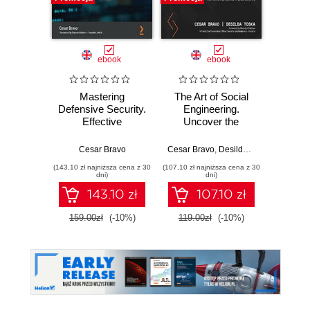
Nowość
Promocj
ebook
ebook
ksią
Mastering
The Art of Social
Wiresh
Defensive Security.
Engineering.
ruchu 
Effective
Uncover the
wyk
techniques to
secrets behind the
w
secure your
human dynamics
Cesar Bravo
Cesar Bravo
,
Desilda Toska
Adam
Windows, Linux,
in cybersecurity
(143,10 zł najniższa cena z 30
(107,10 zł najniższa cena z 30
(89,40 zł naj
IoT, and cloud
dni)
dni)
infrastructure
143.10 zł
107.10 zł
159.00zł
(-10%)
119.00zł
(-10%)
149.0