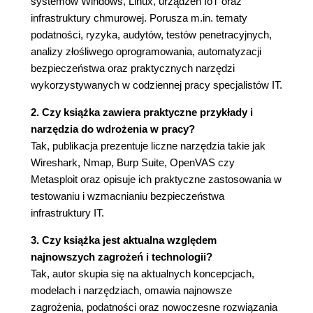
systemów Windows, Linux, urządzeń IoT oraz
zagrożenia
infrastruktury chmurowej. Porusza m.in. tematy
Proces oceny zagrożeń
podatności, ryzyka, audytów, testów penetracyjnych,
Kiedy należy wykonać sprawdzenie pod
analizy złośliwego oprogramowania, automatyzacji
kątem podatności?
bezpieczeństwa oraz praktycznych narzędzi
Rodzaje podatności
wykorzystywanych w codziennej pracy specjalistów IT.
Podatności w zabezpieczeniach USB HID
Rodzaje ataków USB HID
2. Czy książka zawiera praktyczne przykłady i
Fałszywe poczucie bezpieczeństwa
narzędzia do wdrożenia w pracy?
Ochrona przed atakami USB HID
Tak, publikacja prezentuje liczne narzędzia takie jak
Zarządzanie ryzykiem związanym z
Wireshark, Nmap, Burp Suite, OpenVAS czy
cyberbezpieczeństwem
Metasploit oraz opisuje ich praktyczne zastosowania w
Identyfikacja ryzyka
testowaniu i wzmacnianiu bezpieczeństwa
Ocena ryzyka
infrastruktury IT.
Reakcja na ryzyko
3. Czy książka jest aktualna względem
Monitorowanie ryzyka
najnowszych zagrożeń i technologii?
Ramy cyberbezpieczeństwa NIST
Tak, autor skupia się na aktualnych koncepcjach,
Identyfikacja
modelach i narzędziach, omawia najnowsze
Ochrona
zagrożenia, podatności oraz nowoczesne rozwiązania
Wykrywanie