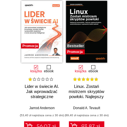
Promocja
Bestseller
Promocj
Promocja
książka
ebook
książka
ebook
ksią
Lider w świecie AI.
Linux. Zostań
P
Jak wprowadzać
mistrzem skryptów
Re
strategiczne
powłoki. Najlepszy
Ob
innowacje, rozwijać
przewodnik, z
nauko
biznes i
którym
cz
Jarrod Anderson
Donald A. Tevault
William 
przewodzić
zoptymalizujesz,
eksp
(53,40 zł najniższa cena z 30 dni)
(89,40 zł najniższa cena z 30 dni)
(53,40 zł naj
zespołowi w erze
zautomatyzujesz i
anali
sztucznej
usprawnisz każde
Python
56.07 zł
93.87 zł