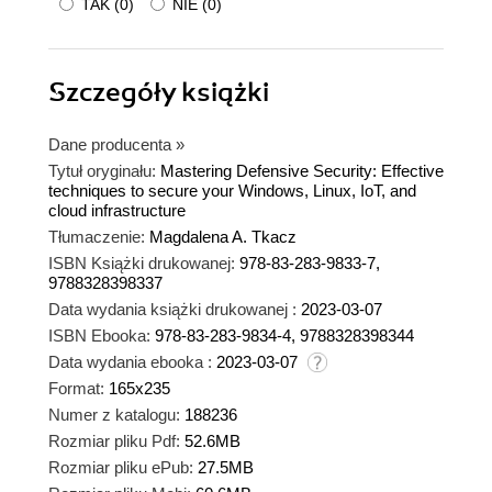
TAK
(
0
)
NIE
(
0
)
Szczegóły
książki
Dane producenta
»
Tytuł oryginału:
Mastering Defensive Security: Effective
techniques to secure your Windows, Linux, IoT, and
cloud infrastructure
Tłumaczenie:
Magdalena A. Tkacz
ISBN Książki drukowanej:
978-83-283-9833-7,
9788328398337
Data wydania książki drukowanej :
2023-03-07
ISBN Ebooka:
978-83-283-9834-4, 9788328398344
Data wydania ebooka :
2023-03-07
Format:
165x235
Numer z katalogu:
188236
Rozmiar pliku Pdf:
52.6MB
Rozmiar pliku ePub:
27.5MB