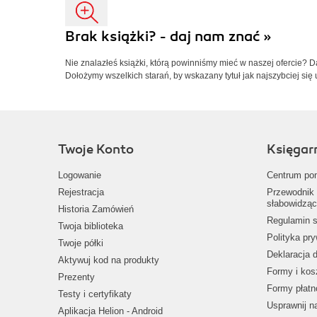
Brak książki? - daj nam znać »
Nie znalazłeś książki, którą powinniśmy mieć w naszej ofercie? 
Dołożymy wszelkich starań, by wskazany tytuł jak najszybciej się 
Twoje Konto
Księgar
Logowanie
Centrum po
Rejestracja
Przewodnik 
słabowidząc
Historia Zamówień
Regulamin s
Twoja biblioteka
Polityka pr
Twoje półki
Deklaracja 
Aktywuj kod na produkty
Formy i kos
Prezenty
Formy płatn
Testy i certyfikaty
Usprawnij 
Aplikacja Helion - Android