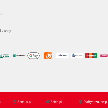
su
i zwroty
l
Sensus.pl
Editio.pl
DlaBystrzakow.pl