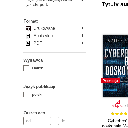
Tytuły au
jak ekspert.
Format
Drukowane
1
Epub/Mobi
1
PDF
1
Wydawca
Helion
Promocja
Język publikacji
polski
książka
e
Zakres cen
Cyberbroń 
–
doskonała. Wo