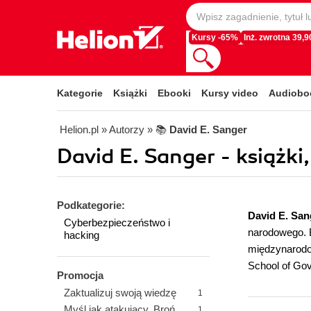
Kursy -65%
Inż. zwrotna 39,90
Kategorie
Książki
Ebooki
Kursy video
Audiobo
Helion.pl
» Autorzy
» 📚
David E. Sanger
David E. Sanger - książki
Podkategorie:
David E. San
Cyberbezpieczeństwo i
narodowego. B
hacking
międzynarodo
School of Go
Promocja
Zaktualizuj swoją wiedzę
1
Myśl jak atakujący. Broń
1