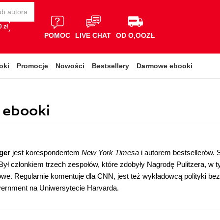
 zł
POMOC
LIVE CHAT
OD O,OOZŁ
oki
Promocje
Nowości
Bestsellery
Darmowe ebooki
, ebooki
ger
jest korespondentem
New York Timesa
i autorem bestsellerów. 
ył członkiem trzech zespołów, które zdobyły Nagrodę Pulitzera, w 
we. Regularnie komentuje dla CNN, jest też wykładowcą polityki b
vernment na Uniwersytecie Harvarda.