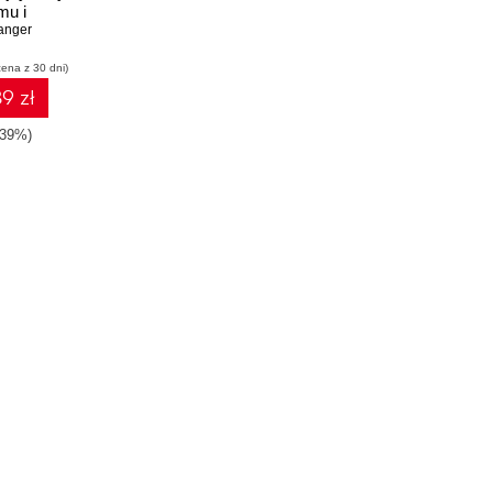
mu i
strachem
anger
puterów
cena z 30 dni)
9 zł
-39%)