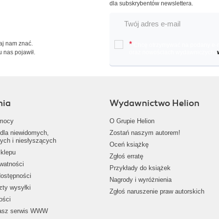
dla subskrybentów newslettera.
Daj nam znać.
*
Chcę otrzymywać na podany e-ma
u nas pojawił.
oraz nowościach wydawniczych.
nia
Wydawnictwo Helion
mocy
O Grupie Helion
dla niewidomych,
Zostań naszym autorem!
ych i niesłyszących
Oceń książkę
klepu
Zgłoś erratę
ywatności
Przykłady do książek
dostępności
Nagrody i wyróżnienia
zty wysyłki
Zgłoś naruszenie praw autorskich
ości
nasz serwis WWW