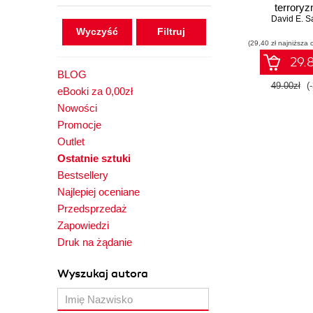
terroryz
zarządzanie 
David E. S
Wyczyść
w epoce kom
(29,40 zł najniższa 
29.8
BLOG
49.00zł
(
eBooki za 0,00zł
Nowości
Promocje
Outlet
Ostatnie sztuki
Bestsellery
Najlepiej oceniane
Przedsprzedaż
Zapowiedzi
Druk na żądanie
Wyszukaj autora