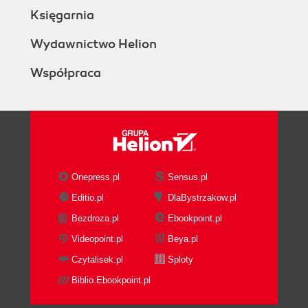
Księgarnia
Wydawnictwo Helion
Współpraca
Onepress.pl
Sensus.pl
Editio.pl
DlaBystrzakow.pl
Bezdroza.pl
Ebookpoint.pl
Videopoint.pl
Beya.pl
Czytalisek.pl
Sploty
Biblio.Ebookpoint.pl