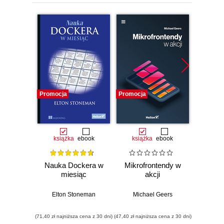
Promocja
Promocja
Promocj
książka
ebook
książka
ebook
ksią
Nauka Dockera w
Mikrofrontendy w
Ama
miesiąc
akcji
Servic
Wy
Elton Stoneman
Michael Geers
Andreas 
(71,40 zł najniższa cena z 30 dni)
(47,40 zł najniższa cena z 30 dni)
(49,50 zł naj