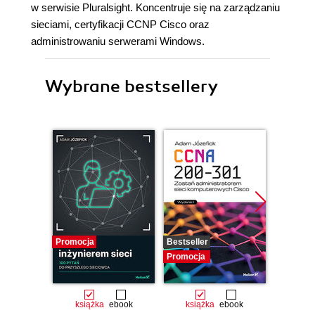
w serwisie Pluralsight. Koncentruje się na zarządzaniu
sieciami, certyfikacji CCNP Cisco oraz
administrowaniu serwerami Windows.
Wybrane bestsellery
Promocja
Bestseller
Promocj
Promocja
książka
ebook
książka
ebook
ksią