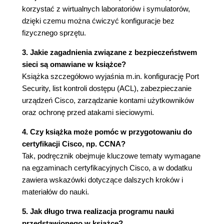
za pomocą bramy domyślnej (43)
korzystać z wirtualnych laboratoriów i symulatorów,
2.8. Zarządzanie routerami i przełącznikami (46)
dzięki czemu można ćwiczyć konfiguracje bez
2.9. Laboratorium (47)
fizycznego sprzętu.
Rozdział 3. Przyspieszony kurs systemu IOS firmy
3. Jakie zagadnienia związane z bezpieczeństwem
Cisco (49)
sieci są omawiane w książce?
Książka szczegółowo wyjaśnia m.in. konfigurację Port
3.1. Co to jest IOS? (49)
Security, list kontroli dostępu (ACL), zabezpieczanie
3.2. Logowanie się do urządzeń Cisco (50)
urządzeń Cisco, zarządzanie kontami użytkowników
3.3. Polecenie show (52)
oraz ochronę przed atakami sieciowymi.
3.3.1. Filtrowanie danych wyjściowych (55)
3.4. Identyfikacja wersji IOS-u oraz pakietu (57)
4. Czy książka może pomóc w przygotowaniu do
3.4.1. Numery wersji (58)
certyfikacji Cisco, np. CCNA?
3.4.2. Pakiety (58)
Tak, podręcznik obejmuje kluczowe tematy wymagane
3.5. Przeglądanie bieżącej konfiguracji (59)
na egzaminach certyfikacyjnych Cisco, a w dodatku
3.6. Zmiana bieżącej konfiguracji (60)
zawiera wskazówki dotyczące dalszych kroków i
3.7. Zapisywanie konfiguracji startowej (62)
materiałów do nauki.
3.8. Polecenie no (63)
3.9. Polecenia omówione w tym rozdziale (64)
5. Jak długo trwa realizacja programu nauki
3.10. Laboratorium (64)
przedstawionego w książce?