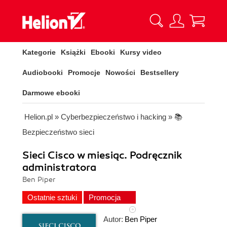
Kategorie
Książki
Ebooki
Kursy video
Audiobooki
Promocje
Nowości
Bestsellery
Darmowe ebooki
Helion.pl
»
Cyberbezpieczeństwo i hacking
»
📚
Bezpieczeństwo sieci
Sieci Cisco w miesiąc. Podręcznik
administratora
Ben Piper
Ostatnie sztuki
Promocja
Autor:
Ben Piper