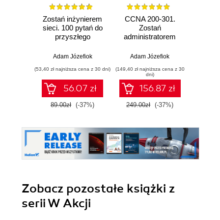
Zostań inżynierem
CCNA 200-301.
Konfig
sieci. 100 pytań do
Zostań
siec
przyszłego
administratorem
urz
sieciowca
sieci
Mikro
komputerowych
zaaw
Adam Józefiok
Adam Józefiok
Łuka
Cisco. Wydanie II
(53,40 zł najniższa cena z 30 dni)
(149,40 zł najniższa cena z 30
(59,40 zł naj
dni)
56.07 zł
156.87 zł
89.00zł
(-37%)
249.00zł
(-37%)
99.0
Zobacz pozostałe książki z
serii W Akcji