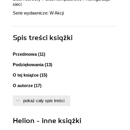
sieci
Serie wydawnicze:
W Akcji
Spis treści
książki
Przedmowa (11)
Podziękowania (13)
O tej książce (15)
O autorze (17)
Rozdział 1. Zanim zaczniemy (19)
pokaż cały spis treści
1.1. Czy ta książka jest dla Ciebie? (19)
1.2. Jak korzystać z tej książki? (21)
1.2.1. Główne rozdziały (21)
Helion - inne książki
1.2.2. Laboratorium (21)