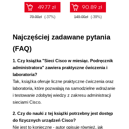
2.3.1. Kiedy wszyscy mówią, nikt nie słucha
49.77 zł
90.89 zł
(31)
2.4. Domeny rozgłoszeniowe (32)
79.00zł
(-37%)
149.00zł
(-39%)
59.9
2.4.1. Zamykanie bram floodowania: tablica
adresów MAC (34)
Najczęściej zadawane pytania
2.4.2. Podzielenie domeny rozgłoszeniowej
(34)
(FAQ)
2.4.3. Łączenie domen rozgłoszeniowych (35)
2.4.4. Adresowanie urządzeń w różnych
1. Czy książka "Sieci Cisco w miesiąc. Podręcznik
domenach rozgłoszeniowych (36)
administratora" zawiera praktyczne ćwiczenia i
2.5. Adresy protokołu internetowego (IP) (37)
laboratoria?
2.5.1. Gdzie jesteś? (37)
Tak, książka oferuje liczne praktyczne ćwiczenia oraz
2.5.2. Dylemat: adres IP czy MAC (38)
laboratoria, które pozwalają na samodzielne wdrażanie
2.5.3. Protokół ARP (39)
i testowanie zdobytej wiedzy z zakresu administracji
2.6. Łączenie domen rozgłoszeniowych za
sieciami Cisco.
pomocą routera (40)
2.6.1. Gdzie jesteś? Gdzie ja jestem? (41)
2. Czy do nauki z tej książki potrzebny jest dostęp
2.6.2. Podsieci (42)
do fizycznych urządzeń Cisco?
2.7. Przechodzenie przez domeny rozgłoszeniowe
Nie jest to konieczne - autor opisuje również, jak