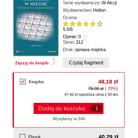
Serie wydawnicze:
W Akcji
Wydawnictwo:
Helion
Ocena:
5.5
/
6
Opinie:
0
Stron:
312
Druk:
oprawa miękka
Czytaj fragment
Zajrzyj do książki
48,18 zł
Książka
79,00 zł
(-39%)
47,40 zł najniższa cena z 30 dni
Dodaj do koszyka
Wysyłamy w 24h
40,29 zł
Ebook