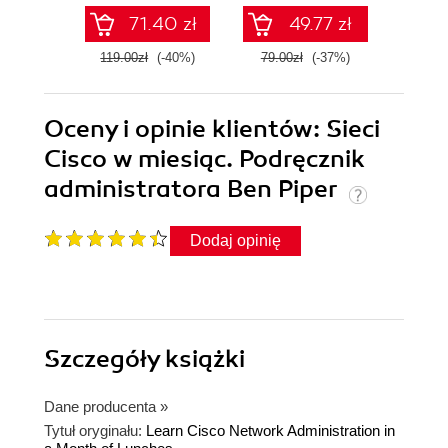
71.40 zł
49.77 zł
119.00zł
(-40%)
79.00zł
(-37%)
99.0
Oceny i opinie klientów: Sieci
Cisco w miesiąc. Podręcznik
administratora Ben Piper
Dodaj opinię
Szczegóły
książki
Dane producenta
»
Tytuł oryginału:
Learn Cisco Network Administration in