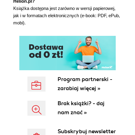
Helion.pl?
5.1. Minimalna konfiguracja Port Security (80)
Książka dostępna jest zarówno w wersji papierowej,
5.1.1. Zapobieganie atakom MAC flooding
jak i w formatach elektronicznych (e-book: PDF, ePub,
(80)
mobi).
5.1.2. Tryby naruszenia (84)
5.2. Testowanie funkcji Port Security (85)
5.3. Jak sobie radzić z przenoszeniem urządzeń
(86)
5.3.1. Port Security nigdy nie zapomina! (86)
5.3.2. Czas starzenia się (88)
5.4. Uniemożliwianie dostępu nieautoryzowanym
urządzeniom (90)
Program partnerski -
5.4.1. Zapewnienie maksymalnego
zarabiaj więcej »
bezpieczeństwa portów (90)
5.4.2. Lepkie adresy MAC (91)
Brak książki? - daj
5.4.3. Zastrzeżenia dotyczące lepkich
nam znać »
adresów MAC (93)
5.5. Polecenia omówione w tym rozdziale (93)
5.6. Laboratorium (93)
Subskrybuj newsletter