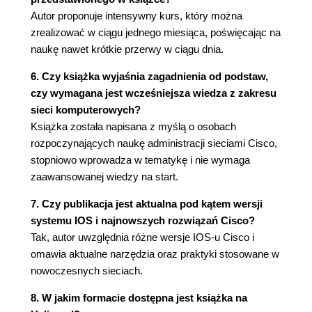
Autor proponuje intensywny kurs, który można
Rozdział 4. Zarządzanie portami przełączników (65)
zrealizować w ciągu jednego miesiąca, poświęcając na
4.1. Sprawdzanie statusu portu (66)
naukę nawet krótkie przerwy w ciągu dnia.
4.2. Włączanie portów (68)
4.2.1. Polecenie interface range (70)
6. Czy książka wyjaśnia zagadnienia od podstaw,
4.3. Wyłączanie portów (71)
czy wymagana jest wcześniejsza wiedza z zakresu
4.3.1. Wyszukiwanie nieużywanych
sieci komputerowych?
interfejsów (71)
Książka została napisana z myślą o osobach
4.4. Zmiana prędkości portu oraz dupleksu (73)
rozpoczynających naukę administracji sieciami Cisco,
4.4.1. Prędkość (73)
stopniowo wprowadza w tematykę i nie wymaga
4.4.2. Dupleks (74)
zaawansowanej wiedzy na start.
4.4.3. Autonegocjacja (74)
7. Czy publikacja jest aktualna pod kątem wersji
4.4.4. Zmiana prędkości portu (75)
systemu IOS i najnowszych rozwiązań Cisco?
4.4.5. Zmiana dupleksu (76)
Tak, autor uwzględnia różne wersje IOS-u Cisco i
4.5. Polecenia omówione w tym rozdziale (76)
omawia aktualne narzędzia oraz praktyki stosowane w
4.6. Laboratorium (77)
nowoczesnych sieciach.
Rozdział 5. Zabezpieczanie portów przy użyciu
8. W jakim formacie dostępna jest książka na
funkcji Port Security (79)