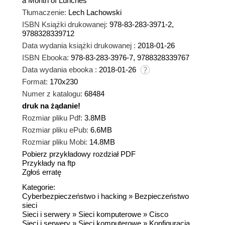
a Month of Lunches
Tłumaczenie:
Lech Lachowski
ISBN Książki drukowanej:
978-83-283-3971-2,
9788328339712
Data wydania książki drukowanej :
2018-01-26
ISBN Ebooka:
978-83-283-3976-7, 9788328339767
Data wydania ebooka :
2018-01-26
Format:
170x230
Numer z katalogu:
68484
druk na żądanie!
dnż
Rozmiar pliku Pdf:
3.8MB
Rozmiar pliku ePub:
6.6MB
Rozmiar pliku Mobi:
14.8MB
Pobierz przykładowy rozdział PDF
Przykłady na ftp
Zgłoś erratę
Kategorie:
Cyberbezpieczeństwo i hacking
»
Bezpieczeństwo
sieci
Sieci i serwery
»
Sieci komputerowe
»
Cisco
Sieci i serwery
»
Sieci komputerowe
»
Konfiguracja