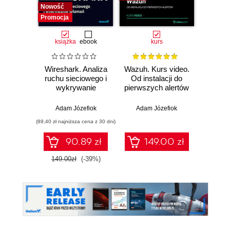
Nowość
Nowość
Promocja
książka
ebook
kurs
Wireshark. Analiza
Wazuh. Kurs video.
Dark
ruchu sieciowego i
Od instalacji do
wykrywanie
pierwszych alertów
Podró
włamań
ciemn
Adam Józefiok
Adam Józefiok
Ja
(89,40 zł najniższa cena z 30 dni)
90.89 zł
149.00 zł
1
149.00zł
(-39%)