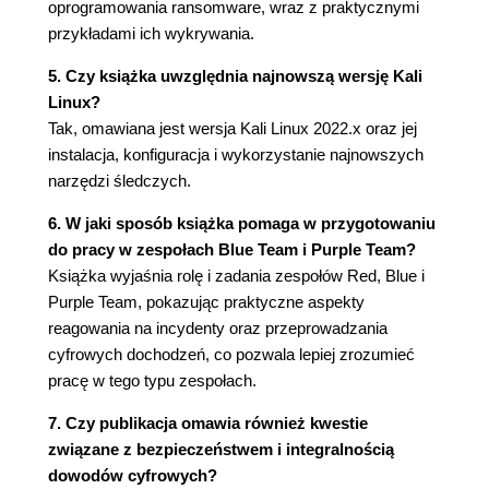
oprogramowania ransomware, wraz z praktycznymi
Instalowanie metapakietu kali-tools-forensics
przykładami ich wykrywania.
Podsumowanie
Rozdział 5. Instalowanie pakietu Wine w systemie
5. Czy książka uwzględnia najnowszą wersję Kali
Kali Linux
Linux?
Pakiet Wine i jego zalety w systemie Kali
Tak, omawiana jest wersja Kali Linux 2022.x oraz jej
Linux
instalacja, konfiguracja i wykorzystanie najnowszych
Instalowanie pakietu Wine
narzędzi śledczych.
Konfigurowanie pakietu Wine
Testowanie pakietu Wine
6. W jaki sposób książka pomaga w przygotowaniu
Podsumowanie
do pracy w zespołach Blue Team i Purple Team?
Książka wyjaśnia rolę i zadania zespołów Red, Blue i
Część 2. Podstawowe zagadnienia oraz najlepsze
Purple Team, pokazując praktyczne aspekty
praktyki informatyki śledczej i reagowania na
reagowania na incydenty oraz przeprowadzania
cyfrowych dochodzeń, co pozwala lepiej zrozumieć
incydenty
pracę w tego typu zespołach.
Rozdział 6. Systemy plików i nośniki pamięci
masowej
7. Czy publikacja omawia również kwestie
Historia i rodzaje nośników danych
związane z bezpieczeństwem i integralnością
Firma IBM i historia nośników pamięci
dowodów cyfrowych?