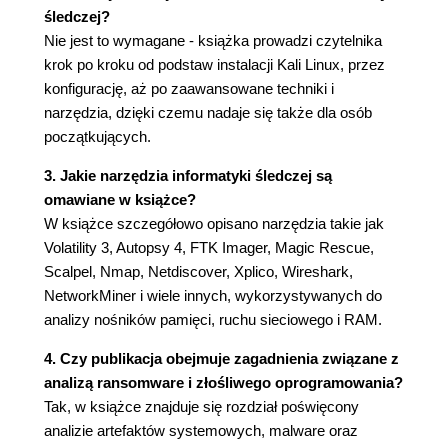
śledczej?
wirtualnej VirtualBox
Nie jest to wymagane - książka prowadzi czytelnika
Przygotowanie maszyny wirtualnej z
krok po kroku od podstaw instalacji Kali Linux, przez
systemem Kali Linux
konfigurację, aż po zaawansowane techniki i
Instalowanie systemu Kali Linux w maszynie
narzędzia, dzięki czemu nadaje się także dla osób
wirtualnej
początkujących.
Instalowanie i konfigurowanie systemu
Kali Linux
3. Jakie narzędzia informatyki śledczej są
Podsumowanie
omawiane w książce?
Rozdział 4. Instalowanie dodatkowych
W książce szczegółowo opisano narzędzia takie jak
komponentów systemu Kali Linux i zadania do
Volatility 3, Autopsy 4, FTK Imager, Magic Rescue,
wykonania po instalacji
Scalpel, Nmap, Netdiscover, Xplico, Wireshark,
Instalacja wstępnie skonfigurowanej wersji
NetworkMiner i wiele innych, wykorzystywanych do
Kali Linux w maszynie wirtualnej VirtualBox
analizy nośników pamięci, ruchu sieciowego i RAM.
Instalowanie systemu Kali Linux na platformie
4. Czy publikacja obejmuje zagadnienia związane z
Raspberry Pi 4
analizą ransomware i złośliwego oprogramowania?
Aktualizacja systemu Kali Linux
Tak, w książce znajduje się rozdział poświęcony
Włączanie konta użytkownika root w
analizie artefaktów systemowych, malware oraz
systemie Kali Linux