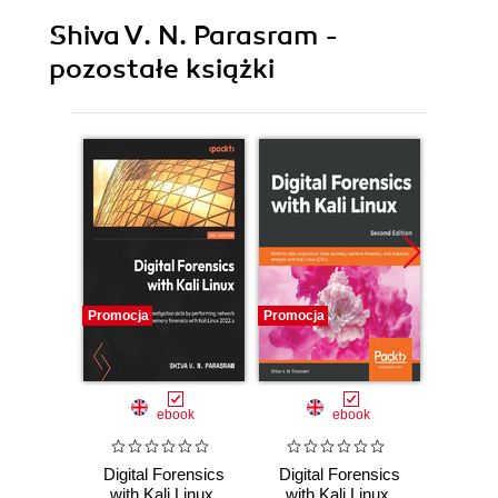
Shiva V. N. Parasram -
pozostałe książki
Promocja
Promocja
Promocj
ebook
ebook
Digital Forensics
Digital Forensics
Kali 
with Kali Linux.
with Kali Linux.
Assuri