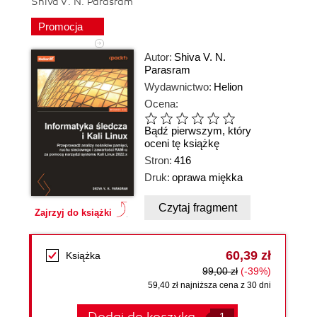
Shiva V. N. Parasram
Promocja
Autor:
Shiva V. N.
Parasram
Wydawnictwo:
Helion
Ocena:
Bądź pierwszym, który
oceni tę książkę
Stron:
416
Druk:
oprawa miękka
Czytaj fragment
Zajrzyj do książki
60,39 zł
Książka
99,00 zł
(-39%)
59,40 zł najniższa cena z 30 dni