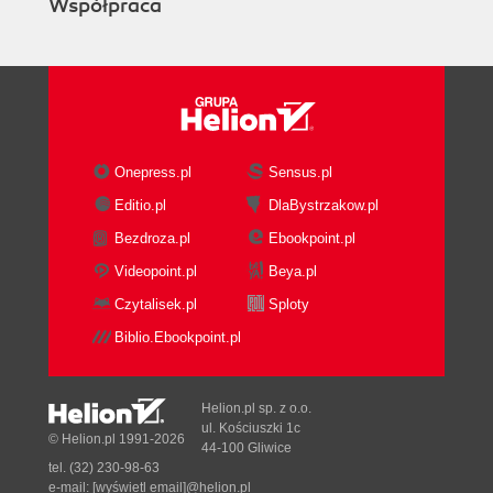
Współpraca
Kolejność pozyskiwania danych ulotnych
Pozyskiwanie danych z urządzeń
włączonych i wyłączonych
Formularz kontroli łańcucha dowodowego
Znaczenie urządzeń blokujących zapis na
nośnikach danych
Onepress.pl
Sensus.pl
Tworzenie binarnych obrazów danych i
Editio.pl
DlaBystrzakow.pl
zachowywanie integralności dowodów
cyfrowych
Bezdroza.pl
Ebookpoint.pl
Skrót MD5 (Message Digest)
Videopoint.pl
Beya.pl
Skrót SHA (Secure Hashing Algorithm)
Czytalisek.pl
Sploty
Najlepsze praktyki pozyskiwania danych i
Biblio.Ebookpoint.pl
standardy DFIR
Normy i standardy w informatyce
śledczej
Helion.pl sp. z o.o.
Podsumowanie
ul. Kościuszki 1c
© Helion.pl 1991-2026
44-100 Gliwice
Część 3. Dochodzenia cyfrowe i reagowanie na
tel. (32) 230-98-63
e-mail:
[wyświetl email]@helion.pl
incydenty z użyciem narzędzi dostępnych w