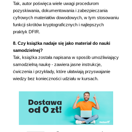
Wymienne nośniki danych
Tak, autor poświęca wiele uwagi procedurom
Napędy z taśmą magnetyczną
pozyskiwania, dokumentowania i zabezpieczania
Dyskietki
cyfrowych materiałów dowodowych, w tym stosowaniu
Optyczne nośniki danych
funkcji skrótów kryptograficznych i najlepszych
Płyty Blu-ray
praktyk DFIR.
Pamięci flash
8. Czy książka nadaje się jako materiał do nauki
Pamięci flash z portem USB
samodzielnej?
Karty pamięci flash
Tak, książka została napisana w sposób umożliwiający
Dyski twarde
samodzielną naukę - zawiera jasne instrukcje,
Dyski twarde IDE
ćwiczenia i przykłady, które ułatwiają przyswajanie
Dyski twarde SATA
wiedzy bez konieczności udziału w kursach.
Dyski SSD
Systemy plików i systemy operacyjne
Microsoft Windows
Macintosh (macOS)
Linux
Typy i stany danych
Metadane
Slack space