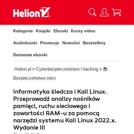
Kategorie
Książki
Ebooki
Kursy video
Audiobooki
Promocje
Nowości
Bestsellery
Darmowe ebooki
Helion.pl
»
Cyberbezpieczeństwo i hacking
»
📚
Bezpieczeństwo sieci
Informatyka śledcza i Kali Linux.
Przeprowadź analizy nośników
pamięci, ruchu sieciowego i
zawartości RAM-u za pomocą
narzędzi systemu Kali Linux 2022.x.
Wydanie III