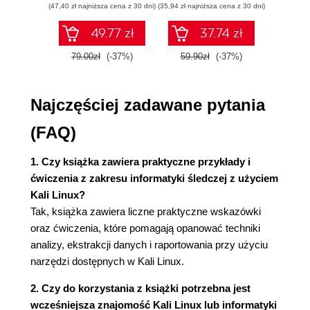
(47,40 zł najniższa cena z 30 dni)
(35,94 zł najniższa cena z 30 dni)
(47,40 zł naj
zaaw
CSI Linux
SQL n
Kali Linux
49.77 zł
37.74 zł
prak
Dlaczego należy korzystać z wielu narzędzi
zas
79.00zł
(-37%)
59.90zł
(-37%)
79.0
Wyd
w dochodzeniach cyfrowych
Komercyjne narzędzia śledcze
Techniki anti-forensics - zagrożenie dla
Najczęściej zadawane pytania
informatyki śledczej
Podsumowanie
(FAQ)
Rozdział 3. Instalowanie systemu Kali Lin
Wymagania techniczne
1. Czy książka zawiera praktyczne przykłady i
Pobieranie systemu Kali Linux
ćwiczenia z zakresu informatyki śledczej z użyciem
Pobieranie wymaganych narzędzi i
Kali Linux?
obrazów
Tak, książka zawiera liczne praktyczne wskazówki
Pobieranie obrazu Kali Linux Everything
oraz ćwiczenia, które pomagają opanować techniki
Instalowanie systemu Kali Linux na
analizy, ekstrakcji danych i raportowania przy użyciu
przenośnych nośnikach pamięci
narzędzi dostępnych w Kali Linux.
Instalowanie systemu Kali Linux jako
2. Czy do korzystania z książki potrzebna jest
samodzielnego systemu operacyjnego
wcześniejsza znajomość Kali Linux lub informatyki
Instalowanie systemu Kali Linux w maszynie