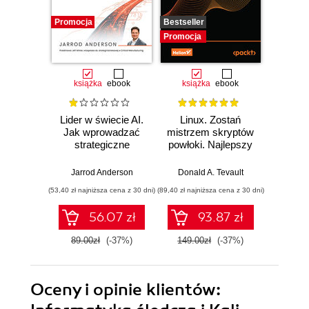
Promocja
Bestseller
Promocj
Promocja
książka
ebook
książka
ebook
ksią
Lider w świecie AI.
Linux. Zostań
P
Jak wprowadzać
mistrzem skryptów
Re
strategiczne
powłoki. Najlepszy
Ob
innowacje, rozwijać
przewodnik, z
nauko
biznes i
którym
cz
Jarrod Anderson
Donald A. Tevault
William 
przewodzić
zoptymalizujesz,
eksp
(53,40 zł najniższa cena z 30 dni)
(89,40 zł najniższa cena z 30 dni)
(53,40 zł naj
zespołowi w erze
zautomatyzujesz i
anali
sztucznej
usprawnisz każde
Python
56.07 zł
93.87 zł
inteligencji
zadanie
89.00zł
(-37%)
149.00zł
(-37%)
89.0
Oceny i opinie klientów: