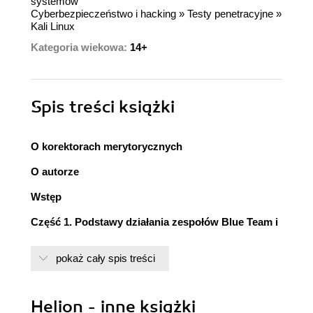
systemów
Cyberbezpieczeństwo i hacking
»
Testy penetracyjne
»
Kali Linux
Kategoria wiekowa:
14+
Spis treści
książki
O korektorach merytorycznych
O autorze
Wstęp
Część 1. Podstawy działania zespołów Blue Team i
Purple Team
pokaż cały spis treści
Rozdział 1. Podstawy działania zespołów Red,
Blue i Purple Team
Jak zacząłem pracę z systemem Kali Linux
Helion - inne książki