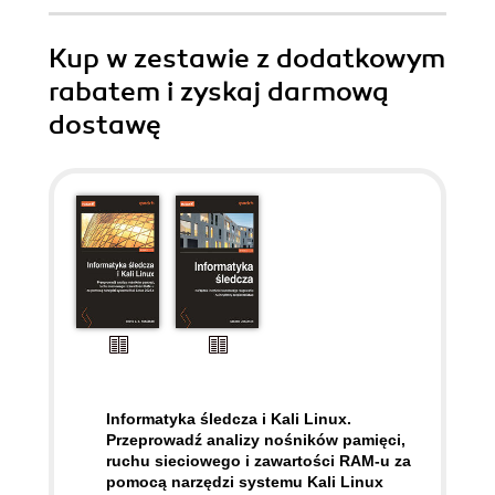
Kup w zestawie z dodatkowym
rabatem i zyskaj darmową
dostawę
Informatyka śledcza i Kali Linux.
Przeprowadź analizy nośników pamięci,
ruchu sieciowego i zawartości RAM-u za
pomocą narzędzi systemu Kali Linux