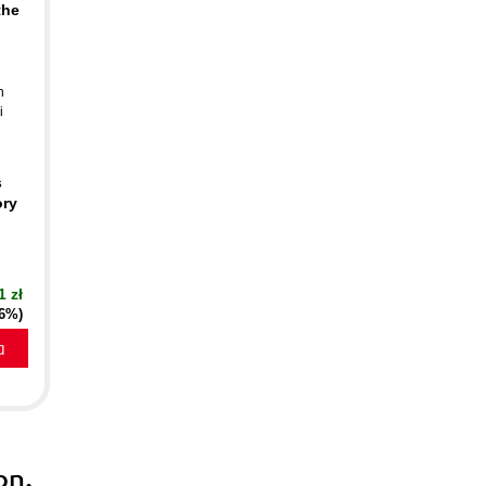
the
n
i
s
ory
1 zł
16%)
a
on,