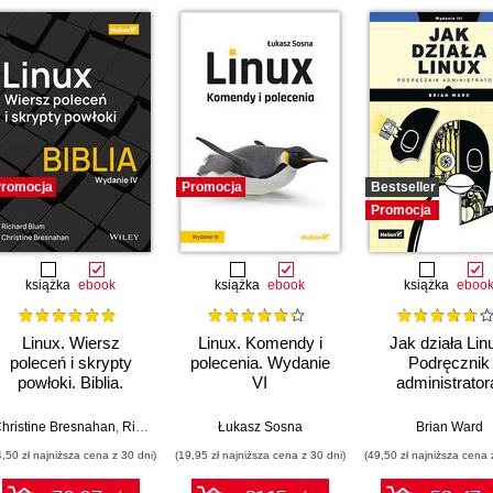
romocja
Promocja
Bestseller
Promocja
książka
ebook
książka
ebook
książka
eboo
Linux. Wiersz
Linux. Komendy i
Jak działa Lin
poleceń i skrypty
polecenia. Wydanie
Podręcznik
powłoki. Biblia.
VI
administrator
Wydanie IV
Wydanie III
hristine Bresnahan
,
Richard Blum
Łukasz Sosna
Brian Ward
4,50 zł najniższa cena z 30 dni)
(19,95 zł najniższa cena z 30 dni)
(49,50 zł najniższa cena 