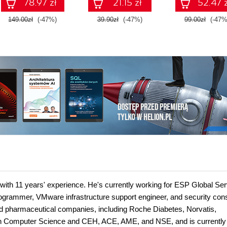
78.97 zł
21.15 zł
52.47 z
149.00zł
(-47%)
39.90zł
(-47%)
99.00zł
(-47%
with 11 years' experience. He's currently working for ESP Global Ser
ogrammer, VMware infrastructure support engineer, and security cons
and pharmaceutical companies, including Roche Diabetes, Norvatis,
 in Computer Science and CEH, ACE, AME, and NSE, and is currently