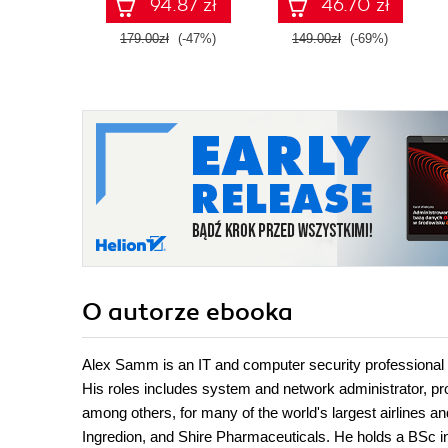
94.87 zł
46.70 zł
179.00zł
(-47%)
149.00zł
(-69%)
O autorze
ebooka
Alex Samm is an IT and computer security professional 
His roles includes system and network administrator, pr
among others, for many of the world's largest airlines 
Ingredion, and Shire Pharmaceuticals. He holds a BSc