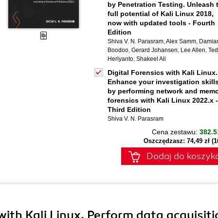
by Penetration Testing. Unleash 
full potential of Kali Linux 2018,
now with updated tools - Fourth
Edition
Shiva V. N. Parasram
,
Alex Samm
,
Damia
Boodoo
,
Gerard Johansen
,
Lee Allen
,
Ted
Heriyanto
,
Shakeel Ali
Digital Forensics with Kali Linux.
Enhance your investigation skill
by performing network and mem
forensics with Kali Linux 2022.x -
Third Edition
Shiva V. N. Parasram
Cena zestawu:
382.5
Oszczędzasz: 74,49 zł (
Dodaj do koszyk
 with Kali Linux. Perform data acquisiti