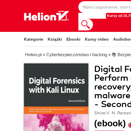
Kursy od 16,70
Kategorie
Książki
Ebooki
Kursy video
Audiobo
Helion.pl
»
Cyberbezpieczeństwo i hacking
»
📚 Bezpie
Digital F
Perform 
recovery
malware 
- Second
Shiva V. N. Paras
(ebook)