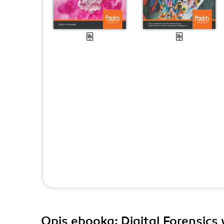
Opis
ebooka
: Digital Forensics