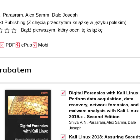
N. Parasram
,
Alex Samm
,
Dale Joseph
t Publishing
(Z chęcią przeczytam książkę w języku polskim)
Bądź pierwszym, który oceni tę książkę
PDF
ePub
Mobi
 rabatem
Digital Forensics with Kali Linux.
Perform data acquisition, data
recovery, network forensics, and
malware analysis with Kali Linux
2019.x - Second Edition
Shiva V. N. Parasram
,
Alex Samm
,
Dale
Joseph
Kali Linux 2018: Assuring Securi