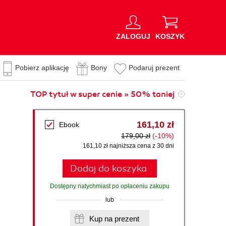
ZALOGUJ
KOSZYK
Pobierz aplikację
Bony
Podaruj prezent
TOP tytuł w super cenie » 50% taniej
161,10 zł
Ebook
179,00 zł
(-10%)
161,10 zł najniższa cena z 30 dni
Dodaj do koszyka
Dostępny natychmiast po opłaceniu zakupu
lub
Kup na prezent