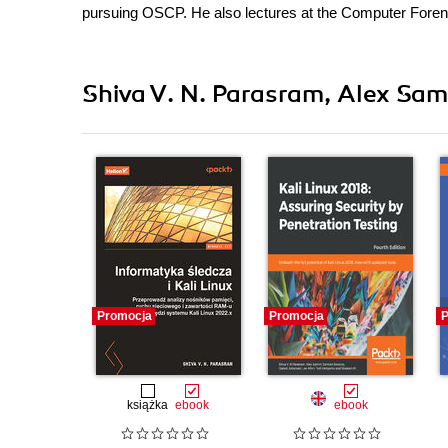
pursuing OSCP. He also lectures at the Computer Forensi
Shiva V. N. Parasram, Alex Sam
Promocja
Promocja
P
książka
ebook
ebook