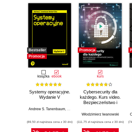
Bestseller
Promocja
P
Promocja
książka
ebook
kurs
Systemy operacyjne.
Cybersecurity dla
Wydanie V
każdego. Kurs video.
Bezpieczeństwo i
prywatność danych,
Andrew S. Tanenbaum
,
Herbert Bos
sieci i urządzeń
Włodzimierz Iwanowski
C
(89,50 zł najniższa cena z 30 dni)
(111,75 zł najniższa cena z 30 dni)
(7