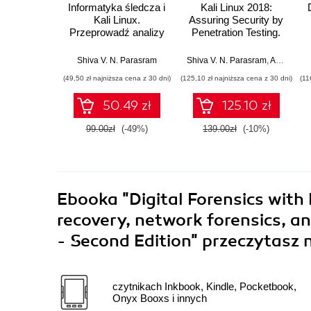
Informatyka śledcza i
Kali Linux 2018:
Kali Linux.
Assuring Security by
Przeprowadź analizy
Penetration Testing.
nośników pamięci,
Unleash the full
ruchu sieciowego i
potential of Kali Linux
Shiva V. N. Parasram
Shiva V. N. Parasram
,
Alex Samm
zawartości RAM-u za
2018, now with
(49,50 zł najniższa cena z 30 dni)
(125,10 zł najniższa cena z 30 dni)
(11
pomocą narzędzi
updated tools - Fourth
systemu Kali Linux
Edition
50.49 zł
125.10 zł
2022.x. Wydanie III
99.00zł
(-49%)
139.00zł
(-10%)
Ebooka
"Digital Forensics with 
recovery, network forensics, an
- Second Edition"
przeczytasz 
czytnikach Inkbook, Kindle, Pocketbook,
Onyx Booxs i innych