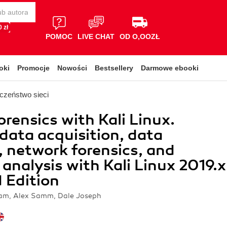
 zł
POMOC
LIVE CHAT
OD O,OOZŁ
oki
Promocje
Nowości
Bestsellery
Darmowe ebooki
czeństwo sieci
orensics with Kali Linux.
data acquisition, data
, network forensics, and
analysis with Kali Linux 2019.x
 Edition
ram, Alex Samm, Dale Joseph