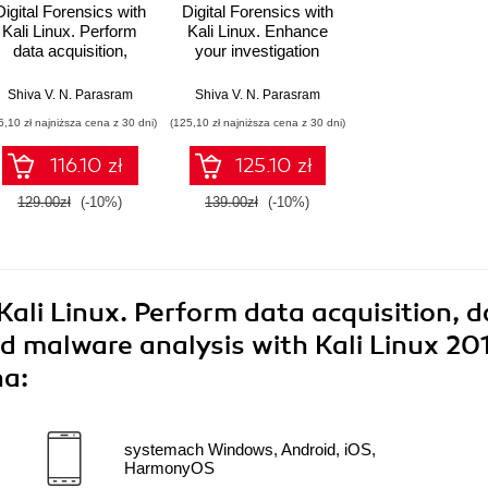
Digital Forensics with
Digital Forensics with
Kali Linux. Perform
Kali Linux. Enhance
data acquisition,
your investigation
digital investigation,
skills by performing
and threat analysis
network and memory
,
Shiva V. N. Parasram
Damian Boodoo
,
Gerard Johansen
Shiva V. N. Parasram
,
Lee Allen
,
Tedi Heriyanto
,
Shakeel Ali
using Kali Linux tools
forensics with Kali
6,10 zł najniższa cena z 30 dni)
(125,10 zł najniższa cena z 30 dni)
Linux 2022.x - Third
Edition
116.10 zł
125.10 zł
129.00zł
(-10%)
139.00zł
(-10%)
Kali Linux. Perform data acquisition, 
d malware analysis with Kali Linux 20
na:
systemach Windows, Android, iOS,
HarmonyOS