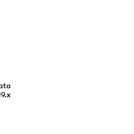
data
19.x