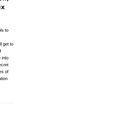
ux
ls to
l get to
d
 into
ecret
es of
ation