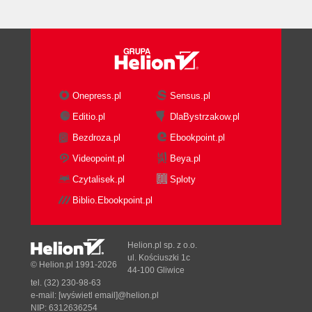
Onepress.pl
Sensus.pl
Editio.pl
DlaBystrzakow.pl
Bezdroza.pl
Ebookpoint.pl
Videopoint.pl
Beya.pl
Czytalisek.pl
Sploty
Biblio.Ebookpoint.pl
Helion.pl sp. z o.o.
ul. Kościuszki 1c
© Helion.pl 1991-2026
44-100 Gliwice
tel. (32) 230-98-63
e-mail:
[wyświetl email]@helion.pl
NIP: 6312636254