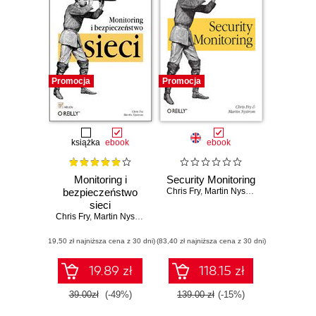
Promocja
Promocja
książka
ebook
ebook
Monitoring i
Security Monitoring
bezpieczeństwo
Chris Fry
,
Martin Nystrom
sieci
Chris Fry
,
Martin Nystrom
(19,50 zł najniższa cena z 30 dni)
(83,40 zł najniższa cena z 30 dni)
19.89 zł
118.15 zł
39.00zł
(-49%)
139.00 zł
(-15%)