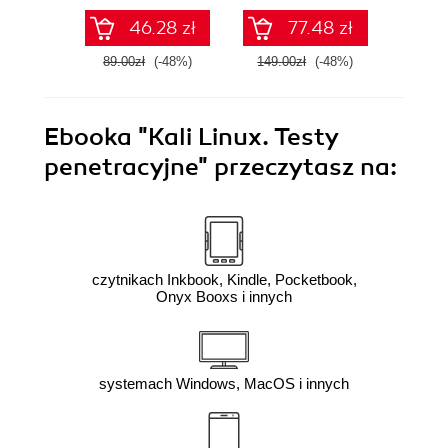
sztucznej
usprawnisz każde
Python
46.28 zł
77.48 zł
inteligencji
zadanie
89.00zł
(-48%)
149.00zł
(-48%)
89.0
Ebooka
"Kali Linux. Testy
penetracyjne"
przeczytasz na:
czytnikach Inkbook, Kindle, Pocketbook,
Onyx Booxs i innych
systemach Windows, MacOS i innych