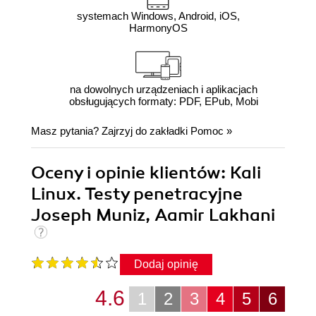
systemach Windows, Android, iOS,
HarmonyOS
na dowolnych urządzeniach i aplikacjach
obsługujących formaty: PDF, EPub, Mobi
Masz pytania? Zajrzyj do zakładki
Pomoc
»
Oceny i opinie klientów: Kali
Linux. Testy penetracyjne
Joseph Muniz, Aamir Lakhani
Dodaj opinię
4.6
1
2
3
4
5
6