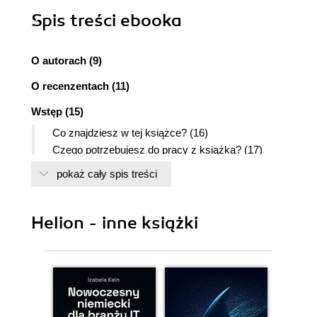
Spis treści
ebooka
O autorach (9)
O recenzentach (11)
Wstęp (15)
Co znajdziesz w tej książce? (16)
Czego potrzebujesz do pracy z książką? (17)
Dla kogo przeznaczona jest ta książka? (17)
pokaż cały spis treści
Konwencje (18)
Errata (18)
Piractwo (19)
Helion - inne książki
Rozdział 1. Przygotowania (21)
Podstawowe założenia testów penetracyjnych
aplikacji internetowych (23)
Metodologia przeprowadzania testów
penetracyjnych (24)