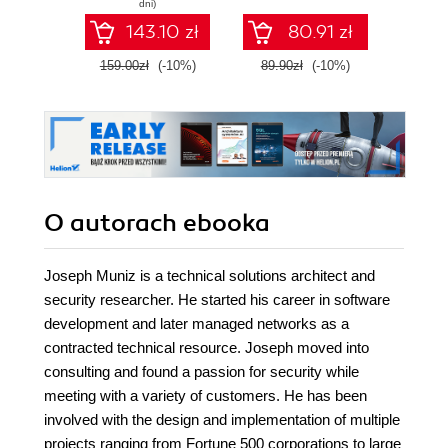
dni)
lets you do this to
provisioning, and
143.10 zł
80.91 zł
professional
support capabilities
standards and this
using XenMobile,
159.00zł
(-10%)
89.90zł
(-10%)
179.0
is the book you
the world's most
need to be fully up-
popular mobile
to-speed with this
management
powerful open-
software
source toolkit
O autorach
ebooka
Joseph Muniz is a technical solutions architect and
security researcher. He started his career in software
development and later managed networks as a
contracted technical resource. Joseph moved into
consulting and found a passion for security while
meeting with a variety of customers. He has been
involved with the design and implementation of multiple
projects ranging from Fortune 500 corporations to large