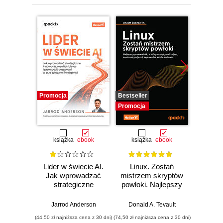
Promocja
Bestseller
Promocj
Promocja
książka
ebook
książka
ebook
ksią
Lider w świecie AI.
Linux. Zostań
P
Jak wprowadzać
mistrzem skryptów
Re
strategiczne
powłoki. Najlepszy
Ob
innowacje, rozwijać
przewodnik, z
nauko
biznes i
którym
cz
Jarrod Anderson
Donald A. Tevault
William 
przewodzić
zoptymalizujesz,
eksp
(44,50 zł najniższa cena z 30 dni)
(74,50 zł najniższa cena z 30 dni)
(44,50 zł naj
zespołowi w erze
zautomatyzujesz i
anali