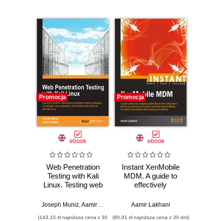
Promocja
Promocja
Bestselle
Promocj
ebook
ebook
ksią
Web Penetration
Instant XenMobile
S
Testing with Kali
MDM. A guide to
ope
Linux. Testing web
effectively
Wy
security is best
equipping mobile
done through
devices with
Joseph Muniz
,
Aamir Lakhani
Aamir Lakhani
simulating an
configuration,
(143,10 zł najniższa cena z 30
(80,91 zł najniższa cena z 30 dni)
(89,50 zł naj
attack. Kali Linux
security,