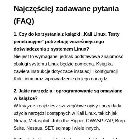
Najczęściej zadawane pytania
Podsumowanie (49)
Rozdział 2. Rekonesans (51)
(FAQ)
Zadania rekonesansu (52)
Rozpoznanie wstępne (53)
1. Czy do korzystania z książki ,,Kali Linux. Testy
Strona internetowa firmy (53)
penetracyjne" potrzebuję wcześniejszego
Źródła przechowujące historyczne wersje
doświadczenia z systemem Linux?
witryn internetowych (54)
Nie jest to wymagane, jednak podstawowa znajomość
Regional Internet Registries, czyli regionalni
obsługi systemu Linux będzie pomocna. Książka
administratorzy adresów IP (57)
zawiera instrukcje dotyczące instalacji i konfiguracji
System EDGAR (57)
Kali Linux oraz wprowadzenie do jego narzędzi.
Zasoby serwisów społecznościowych (58)
2. Jakie narzędzia i oprogramowanie są omawiane
Zaufanie (59)
w książce?
Oferty pracy (59)
W książce znajdziesz szczegółowe opisy i przykłady
Lokalizacja (60)
użycia narzędzi dostępnych w Kali Linux, takich jak
Wyszukiwarka Shodan (60)
Nmap, Metasploit, John the Ripper, OWASP ZAP, Burp
Google hacking (61)
Suite, Nessus, SET, sqlmap i wiele innych.
GHDB, czyli Google Hacking Database (63)
Badanie zasobów sieci komputerowych (65)