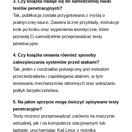
3. Czy książka nadaje się do samodzielnej nauki
Rekonesans z wykorzystaniem protokołu
testów penetracyjnych?
ICMP (69)
Tak, publikacja została przygotowana z myślą o
Rekonesans z wykorzystaniem serwerów
praktycznej nauce. Zawiera liczne przykłady, instrukcje
DNS (71)
krok po kroku oraz wyjaśnienia teoretyczne, które
Nmap (76)
pozwolą Ci samodzielnie przeprowadzać testy
FOCA - wyszukiwanie i analiza metadanych
penetracyjne.
(83)
4. Czy książka omawia również sposoby
Podsumowanie (89)
zabezpieczania systemów przed atakami?
Rozdział 3. Ataki na serwery aplikacji
Tak, jeden z rozdziałów poświęcony jest metodom
internetowych (91)
przeciwdziałania i zapobiegania atakom, w tym
testowaniu mechanizmów obronnych oraz wdrażaniu
Wyszukiwanie podatności i luk w
polityk bezpieczeństwa.
zabezpieczeniach (92)
Webshag (92)
5. Na jakim sprzęcie mogę ćwiczyć opisywane testy
Skipfish (95)
penetracyjne?
ProxyStrike (98)
Testy możesz przeprowadzać zarówno na maszynie
Vega (101)
wirtualnej, jak i na komputerze stacjonarnym lub
Owasp-Zap (105)
laptopie, uruchamiając Kali Linux z nośnika