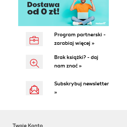
Inżynieria społeczna (148)
Pakiet SET - Social Engineer Toolkit (149)
Zastosowanie pakietu SET do ataku z
klonowaniem (151)
MitM Proxy (161)
Program partnerski -
Skanowanie hostów (162)
zarabiaj więcej »
Skanowanie hostów za pomocą pakietu
Nessus (162)
Brak książki? - daj
Przechwytywanie i łamanie haseł użytkowników
(169)
nam znać »
Hasła w systemie Windows (171)
Hasła w systemie Linux (173)
Subskrybuj newsletter
Narzędzia do łamania haseł dostępne w systemie
»
Kali Linux (174)
Johnny (174)
Programy hashcat i oclHashcat (177)
samdump2 (178)
chntpw (180)
Twoje Konto
Ophcrack (183)