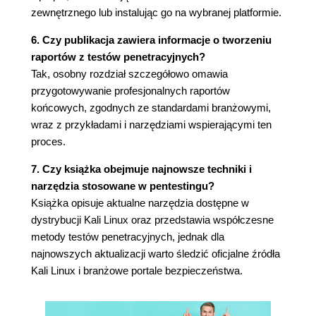
Websploit (112)
zewnętrznego lub instalując go na wybranej platformie.
Wykorzystywanie znalezionych luk w
zabezpieczeniach (exploity) (113)
6. Czy publikacja zawiera informacje o tworzeniu
Metasploit (113)
raportów z testów penetracyjnych?
w3af (120)
Tak, osobny rozdział szczegółowo omawia
Wykorzystywanie luk w zabezpieczeniach
przygotowywanie profesjonalnych raportów
systemów poczty elektronicznej (123)
końcowych, zgodnych ze standardami branżowymi,
Ataki typu brute-force (125)
wraz z przykładami i narzędziami wspierającymi ten
Hydra (125)
proces.
DirBuster (128)
7. Czy książka obejmuje najnowsze techniki i
WebSlayer (131)
narzędzia stosowane w pentestingu?
Łamanie haseł (137)
Książka opisuje aktualne narzędzia dostępne w
John the Ripper (137)
dystrybucji Kali Linux oraz przedstawia współczesne
Ataki typu man-in-the-middle (139)
metody testów penetracyjnych, jednak dla
SSLStrip (140)
najnowszych aktualizacji warto śledzić oficjalne źródła
Podsumowanie (145)
Kali Linux i branżowe portale bezpieczeństwa.
Rozdział 4. Ataki na klienty aplikacji internetowych
(147)