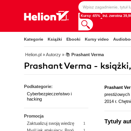
Kursy -65%
Inż. zwrotna 39,90
Kategorie
Książki
Ebooki
Kursy video
Audiobo
Helion.pl
» Autorzy
» 📚
Prashant Verma
Prashant Verma - książki
Podkategorie:
Prashant Ve
Cyberbezpieczeństwo i
prestiżowych 
hacking
2014 r. Chętn
Promocja
Tytuły au
Zaktualizuj swoją wiedzę
1
Myśl jak atakujący. Broń
1