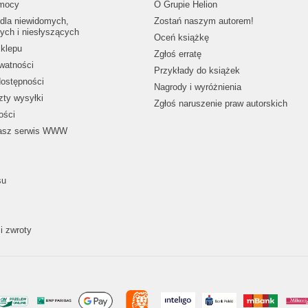
mocy
O Grupie Helion
dla niewidomych,
Zostań naszym autorem!
ych i niesłyszących
Oceń książkę
klepu
Zgłoś erratę
ywatności
Przykłady do książek
dostępności
Nagrody i wyróżnienia
zty wysyłki
Zgłoś naruszenie praw autorskich
ości
nasz serwis WWW
su
i zwroty