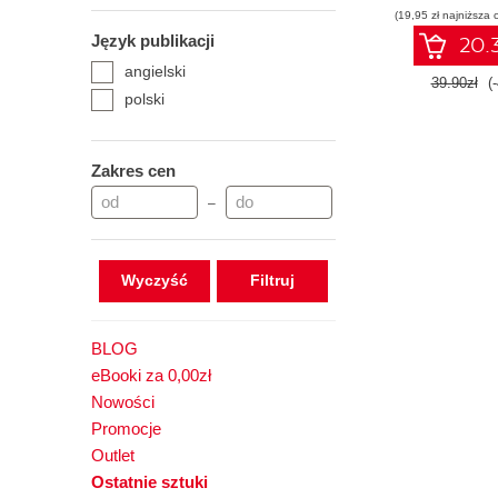
(19,95 zł najniższa 
Język publikacji
20.3
angielski
39.90zł
(
polski
Zakres cen
–
Wyczyść
BLOG
eBooki za 0,00zł
Nowości
Promocje
Outlet
Ostatnie sztuki