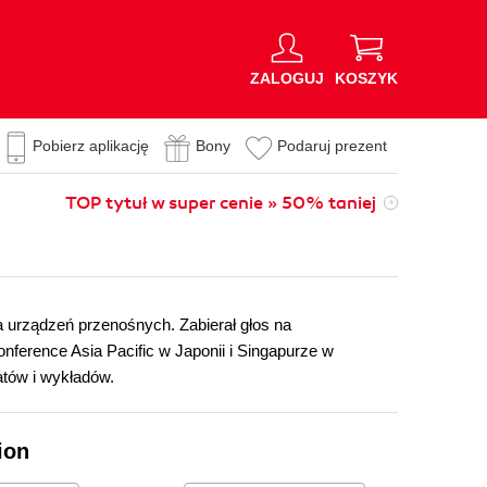
ZALOGUJ
KOSZYK
Pobierz aplikację
Bony
Podaruj prezent
TOP tytuł w super cenie » 50% taniej
a urządzeń przenośnych. Zabierał głos na
ference Asia Pacific w Japonii i Singapurze w
atów i wykładów.
ion