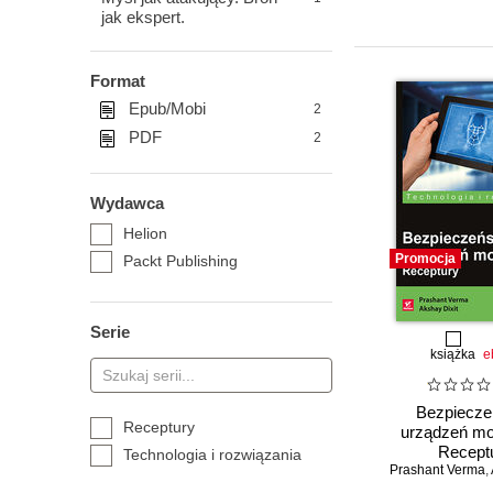
jak ekspert.
Format
Epub/Mobi
2
PDF
2
Wydawca
Helion
Promocja
Packt Publishing
Serie
książka
e
Bezpiecze
Receptury
urządzeń mo
Recept
Technologia i rozwiązania
Prashant Verma
,