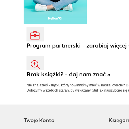
Program partnerski - zarabiaj więcej 
Brak książki? - daj nam znać »
Nie znalazłeś książki, którą powinniśmy mieć w naszej ofercie? 
Dołożymy wszelkich starań, by wskazany tytuł jak najszybciej się 
Twoje Konto
Księgar