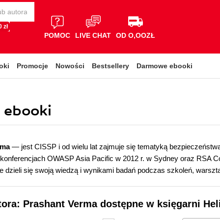
 zł
POMOC
LIVE CHAT
OD O,OOZŁ
oki
Promocje
Nowości
Bestsellery
Darmowe ebooki
, ebooki
rma
— jest CISSP i od wielu lat zajmuje się tematyką bezpieczeństw
konferencjach OWASP Asia Pacific w 2012 r. w Sydney oraz RSA Con
ie dzieli się swoją wiedzą i wynikami badań podczas szkoleń, warszt
tora: Prashant Verma dostępne w księgarni Hel