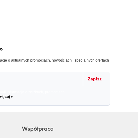
»
macje o aktualnych promocjach, nowościach i specjalnych ofertach
Zapisz
il informacje o zniżkach, promocjach
więcej »
Współpraca