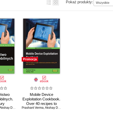
Pokaż produkty:
Wszystkie
Promocja
book
ebook
ństwo
Mobile Device
bilnych.
Exploitation Cookbook.
ury
Over 40 recipes to
Akshay Dixit
Prashant Verma
master mobile device
,
Akshay Dixit
penetration testing with