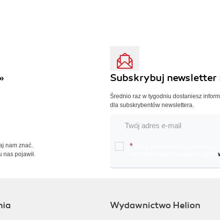
»
Subskrybuj newsletter 
Średnio raz w tygodniu dostaniesz infor
dla subskrybentów newslettera.
Daj nam znać.
*
Chcę otrzymywać na podany e-ma
u nas pojawił.
oraz nowościach wydawniczych.
nia
Wydawnictwo Helion