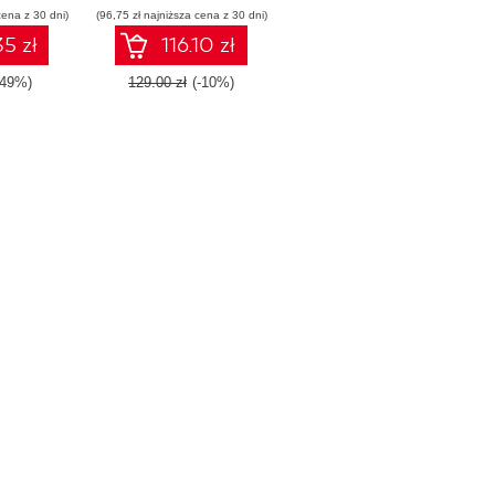
cena z 30 dni)
(96,75 zł najniższa cena z 30 dni)
open source tools
5 zł
116.10 zł
-49%)
129.00 zł
(-10%)