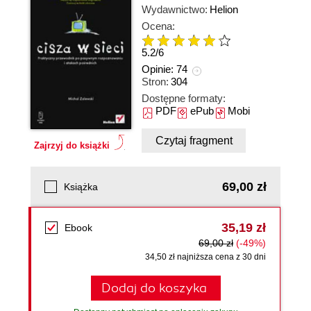
Wydawnictwo:
Helion
Ocena:
5.2
/
6
Opinie:
74
Stron:
304
Dostępne formaty:
PDF
ePub
Mobi
Czytaj fragment
Zajrzyj do książki
69,00 zł
Książka
35,19 zł
Ebook
69,00 zł
(-49%)
34,50 zł najniższa cena z 30 dni
Dodaj do koszyka