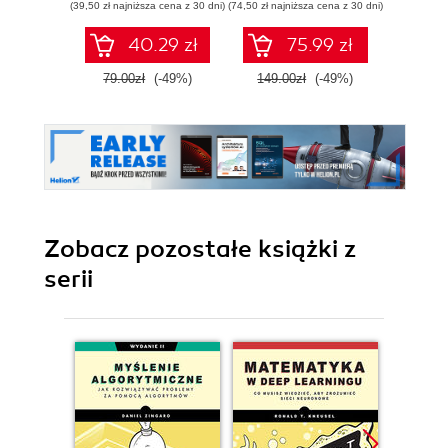
(39,50 zł najniższa cena z 30 dni)
(74,50 zł najniższa cena z 30 dni)
(111,75 zł 
40.29 zł
75.99 zł
79.00zł
(-49%)
149.00zł
(-49%)
149.
Zobacz pozostałe książki z
serii