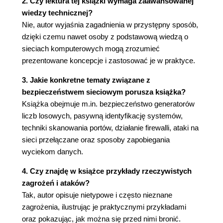
2. Czy lektura tej książki wymaga zaawansowanej
Pamięć mniejsza (61)
wiedzy technicznej?
Więcej naraz: potokowanie (62)
Nie, autor wyjaśnia zagadnienia w przystępny sposób,
Największa wada potoków (63)
dzięki czemu nawet osoby z podstawową wiedzą o
Niebezpieczne drobne różnice (64)
sieciach komputerowych mogą zrozumieć
Rekonstrukcja danych na podstawie wzorców
prezentowane koncepcje i zastosować je w praktyce.
czasowych (65)
3. Jakie konkretne tematy związane z
Bit do bitu... (65)
bezpieczeństwem sieciowym porusza książka?
Praktyka (67)
Książka obejmuje m.in. bezpieczeństwo generatorów
Optymalizacja z wczesnym wyjściem (67)
liczb losowych, pasywną identyfikację systemów,
Działający kod - zrób to sam (68)
techniki skanowania portów, działanie firewalli, ataki na
Zapobieganie (71)
sieci przełączane oraz sposoby zapobiegania
Do przemyślenia (72)
wyciekom danych.
Rozdział 3. Dziesięć głów Hydry (73)
4. Czy znajdę w książce przykłady rzeczywistych
Emisja ujawniająca: TEMPEST w telewizorze (73)
zagrożeń i ataków?
Prywatność z ograniczoną odpowiedzialnością
Tak, autor opisuje nietypowe i często nieznane
(75)
zagrożenia, ilustrując je praktycznymi przykładami
Określenie źródła: to on to napisał! (76)
oraz pokazując, jak można się przed nimi bronić.
Ujawnienia typu "ojej": *_~q'@@... a hasło