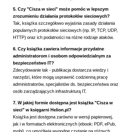
brzmi... (77)
5. Czy "Cisza w sieci" może pomóc w lepszym
Rozdział 4. Dla wspólnego dobra (79)
zrozumieniu działania protokołów sieciowych?
Tak, książka szczegółowo wyjaśnia zasady działania
Część II Bezpieczna przystań (85)
popularnych protokołów sieciowych (np. IP, TCP, UDP,
Rozdział 5. Mrugenlampy (87)
HTTP) oraz ich podatności na różne rodzaje ataków.
Sztuka przesyłania danych (87)
6. Czy książka zawiera informacje przydatne
Od e-maila do głośnych trzasków i z
administratorom i osobom odpowiedzialnym za
powrotem (90)
bezpieczeństwo IT?
Obecna sytuacja (95)
Zdecydowanie tak - publikacja dostarcza wiedzy i
Modem to czasem tylko modem (95)
narzędzi, które mogą usprawnić codzienną pracę
Kolizje pod kontrolą (96)
administratorów, specjalistów ds. bezpieczeństwa oraz
Za kulisami: plątanina kabli i jak sobie z nią
osób zarządzających infrastrukturą IT.
poradziliśmy (99)
Mrugenlampy w komunikacji (100)
7. W jakiej formie dostępna jest książka "Cisza w
Konsekwencje ładnego wyglądu (101)
sieci" w księgarni Helion.pl?
Budujemy aparat szpiegowski... (102)
Książka jest dostępna zarówno w wersji papierowej,
...i podłączamy go do komputera (104)
jak i w formatach elektronicznych (ebook: PDF, ePub,
Jak zapobiegać ujawnianiu danych przez
mobi), co umożliwia wygodne czytanie na różnych