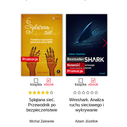
Promocja
Bestseller
Nowość
Nowość
Promocj
Promocja
książka
ebook
książka
ebook
Splątana sieć.
Wireshark. Analiza
Wazuh.
Przewodnik po
ruchu sieciowego i
Od in
bezpieczeństwie
wykrywanie
pierws
nowoczesnych
włamań
aplikacji WWW
Michal Zalewski
Adam Józefiok
Adam