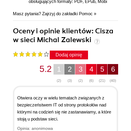
obsługujących formaty: PDF, EPub, Mobi
Masz pytania? Zajrzyj do zakładki
Pomoc
»
Oceny i opinie klientów: Cisza
w sieci Michal Zalewski
Dodaj opinię
5.2
1
2
3
4
5
6
(2)
(3)
(2)
(6)
(21)
(40)
Otwiera oczy w wielu tematach związanych z
bezpieczeństwem IT od strony protokołów nad
którymi na codzień się nie zastanawiamy, a które
stoją u podstaw sieci.
Opinia: anonimowa