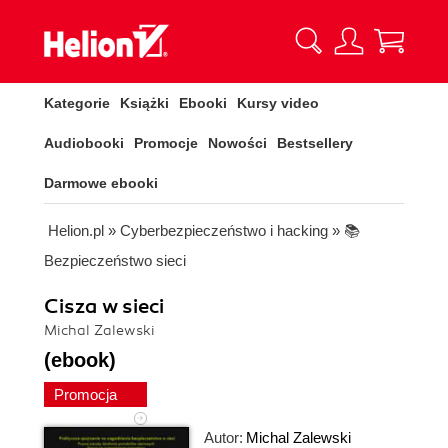
Kategorie
Książki
Ebooki
Kursy video
Audiobooki
Promocje
Nowości
Bestsellery
Darmowe ebooki
Helion.pl
»
Cyberbezpieczeństwo i hacking
»
📚
Bezpieczeństwo sieci
Cisza w sieci
Michal Zalewski
(ebook)
Promocja
Autor:
Michal Zalewski