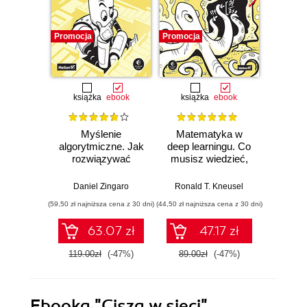
Promocja
Promocja
Promocj
książka
ebook
książka
ebook
ksią
Myślenie
Matematyka w
SQL w
algorytmiczne. Jak
deep learningu. Co
Jak d
rozwiązywać
musisz wiedzieć,
uzysk
problemy za
aby zrozumieć
inf
pomocą
sieci neuronowe
Wy
Daniel Zingaro
Ronald T. Kneusel
Antho
algorytmów.
(59,50 zł najniższa cena z 30 dni)
(44,50 zł najniższa cena z 30 dni)
(49,50 zł naj
Wydanie II
63.07 zł
47.17 zł
119.00zł
(-47%)
89.00zł
(-47%)
99.0
Ebooka
"Cisza w sieci"