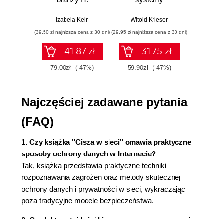
Rozdział 2. Wysiłek zawsze się opłaca (43)
Praktyczne
sterowania w
dane
przykłady i
pigułce
war
Dziedzictwo Boole'a (43)
Izabela Kein
Witold Krieser
Jun Sha
ćwiczenia
wnios
W poszukiwaniu operatora uniwersalnego (44)
(39,50 zł najniższa cena z 30 dni)
(29,95 zł najniższa cena z 30 dni)
(39,50 zł naj
zaaw
Prawo de Morgana w praktyce (45)
SQL n
41.87 zł
31.75 zł
prak
Wygoda jest koniecznością (46)
zas
Ograniczanie złożoności (47)
79.00zł
(-47%)
59.90zł
(-47%)
79.0
Wyd
Bliżej świata materialnego (47)
Nieelektryczny komputer (48)
Najczęściej zadawane pytania
Minimalnie bardziej popularny projekt komputera
(49)
(FAQ)
Bramki logiczne (49)
Od operatorów logicznych do obliczeń (51)
1. Czy książka "Cisza w sieci" omawia praktyczne
Od elektronicznego minutnika do komputera (53)
sposoby ochrony danych w Internecie?
Turing i złożoność zbioru instrukcji (55)
Tak, książka przedstawia praktyczne techniki
Nareszcie coś działa (57)
rozpoznawania zagrożeń oraz metody skutecznej
Święty Graal: programowalny komputer (57)
ochrony danych i prywatności w sieci, wykraczając
Postęp przez uproszczenie (58)
poza tradycyjne modele bezpieczeństwa.
Podział zadania (59)
Etapy wykonania (60)