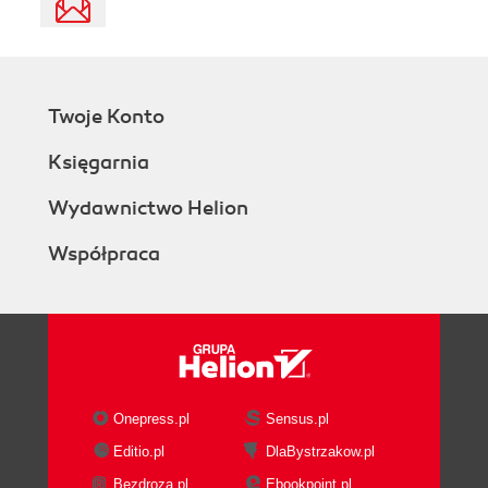
Twoje Konto
Księgarnia
Wydawnictwo Helion
Współpraca
Onepress.pl
Sensus.pl
Editio.pl
DlaBystrzakow.pl
Bezdroza.pl
Ebookpoint.pl