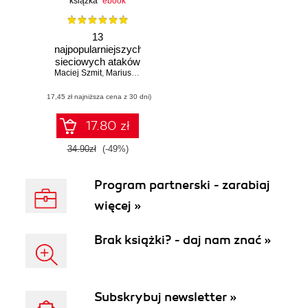
książka
ebook
13
najpopularniejszych
sieciowych ataków
Maciej Szmit
na Twój komputer.
,
Mariusz Tomaszewski
,
Dominika Lisiak
,
Izabela Polit
Wykrywanie,
(17,45 zł najniższa cena z 30 dni)
usuwanie skutków
i zapobieganie
17.80 zł
34.90zł
(-49%)
Program partnerski - zarabiaj
więcej »
Brak książki? - daj nam znać »
Subskrybuj newsletter »