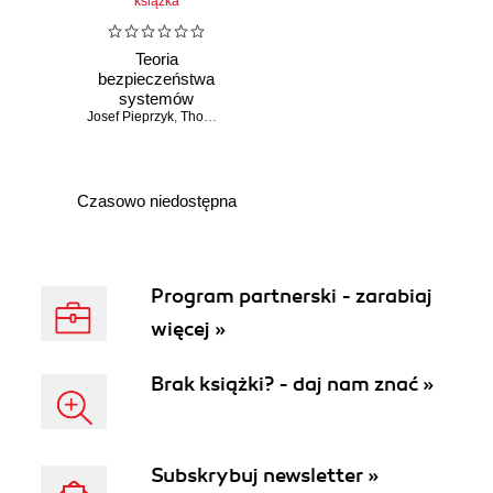
książka
Teoria
bezpieczeństwa
systemów
Josef Pieprzyk
komputerowych
,
Thomas Hardjono
,
Jennifer Seberry
Czasowo niedostępna
Program partnerski - zarabiaj
więcej »
Brak książki? - daj nam znać »
Subskrybuj newsletter »