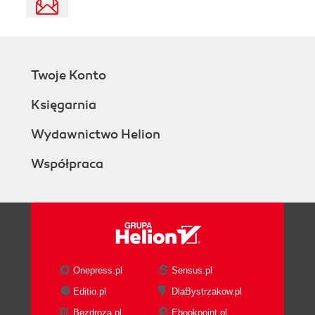
Twoje Konto
Księgarnia
Wydawnictwo Helion
Współpraca
Onepress.pl
Sensus.pl
Editio.pl
DlaBystrzakow.pl
Bezdroza.pl
Ebookpoint.pl