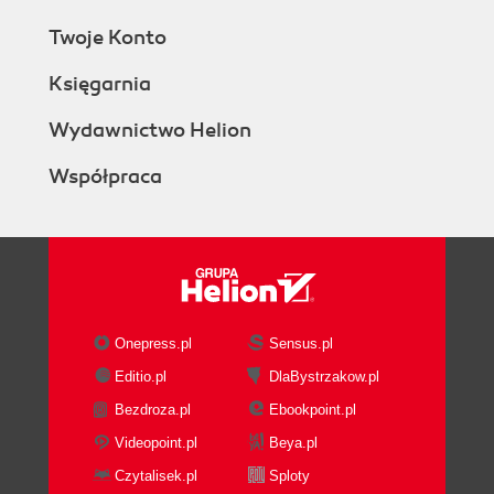
Twoje Konto
Księgarnia
Wydawnictwo Helion
Współpraca
Onepress.pl
Sensus.pl
Editio.pl
DlaBystrzakow.pl
Bezdroza.pl
Ebookpoint.pl
Videopoint.pl
Beya.pl
Czytalisek.pl
Sploty