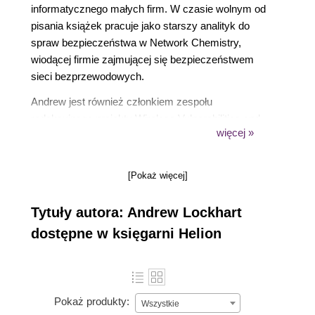
informatycznego małych firm. W czasie wolnym od
pisania książek pracuje jako starszy analityk do
spraw bezpieczeństwa w Network Chemistry,
wiodącej firmie zajmującej się bezpieczeństwem
sieci bezprzewodowych.
Andrew jest również członkiem zespołu
redakcyjnego projektu Wireless Vulnerabilities and
więcej »
Exploits (https://www.wirelessve.org) oraz regularnie
pisuje dla NetworkWorld w kolumnie poświęconej
bezpieczeństwu sieci bezprzewodowych. W
[Pokaż więcej]
wolnym czasie uczestniczy w projekcie Snort-
Wireless (https://snort-wireless.org), mającym na
Tytuły autora: Andrew Lockhart
celu rozszerzenie popularnego programu typu open
dostępne w księgarni Helion
source -- Snort o wykrywanie włamań w sieciach
bezprzewodowych.
Pokaż produkty:
Wszystkie