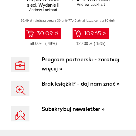
sieci. Wydanie II
Andrew Lockhart
Andrew Lockhart
(29,49 zł najniższa cena z 30 dni)
(77,40 zł najniższa cena z 30 dni)
30.09 zł
109.65 zł
59.00zł
(-49%)
129.00 zł
(-15%)
Program partnerski - zarabiaj
więcej »
Brak książki? - daj nam znać »
Subskrybuj newsletter »