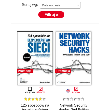
Sortuj wg:
Data wydania
Filtruj »
Promocja
Promocja
książka
ebook
ebook
125 sposobów na
Network Security
bezpieczeństwo
Hacks. 2nd Edition