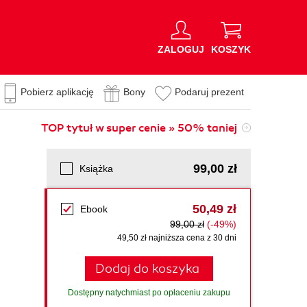
ZALOGUJ
KOSZYK
Pobierz aplikację
Bony
Podaruj prezent
TOP tytuł w super cenie » 50% taniej
99,00 zł
Książka
50,49 zł
Ebook
99,00 zł
(-49%)
49,50 zł najniższa cena z 30 dni
Dodaj do koszyka
Dostępny natychmiast po opłaceniu zakupu