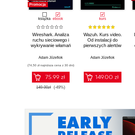
Promocja
książka
ebook
kurs
Wireshark. Analiza
Wazuh. Kurs video.
ruchu sieciowego i
Od instalacji do
wykrywanie włamań
pierwszych alertów
Adam Józefiok
Adam Józefiok
(74,50 zł najniższa cena z 30 dni)
75.99 zł
149.00 zł
149.00zł
(-49%)