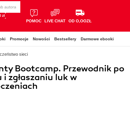
 zł
POMOC
LIVE CHAT
OD O,OOZŁ
oki
Promocje
Nowości
Bestsellery
Darmowe ebooki
czeństwo sieci
nty Bootcamp. Przewodnik po
 i zgłaszaniu luk w
eczeniach