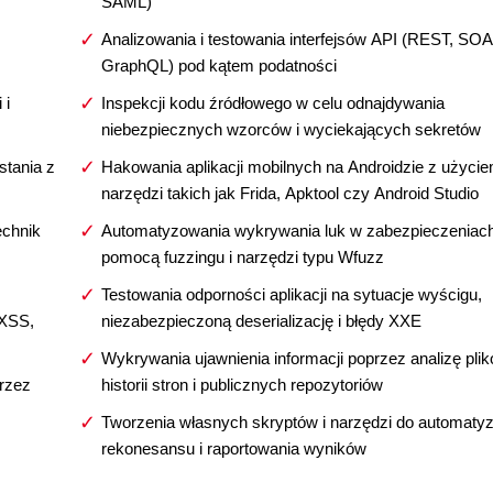
SAML)
Analizowania i testowania interfejsów API (REST, SOA
GraphQL) pod kątem podatności
 i
Inspekcji kodu źródłowego w celu odnajdywania
niebezpiecznych wzorców i wyciekających sekretów
stania z
Hakowania aplikacji mobilnych na Androidzie z użyci
narzędzi takich jak Frida, Apktool czy Android Studio
echnik
Automatyzowania wykrywania luk w zabezpieczeniac
pomocą fuzzingu i narzędzi typu Wfuzz
Testowania odporności aplikacji na sytuacje wyścigu,
 XSS,
niezabezpieczoną deserializację i błędy XXE
Wykrywania ujawnienia informacji poprzez analizę plik
rzez
historii stron i publicznych repozytoriów
Tworzenia własnych skryptów i narzędzi do automatyz
rekonesansu i raportowania wyników