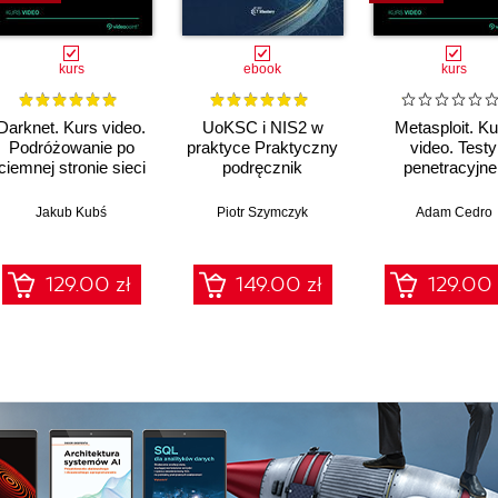
kurs
ebook
kurs
Darknet. Kurs video.
UoKSC i NIS2 w
Metasploit. Ku
Podróżowanie po
praktyce Praktyczny
video. Testy
ciemnej stronie sieci
podręcznik
penetracyjne 
implementacji
łamanie
Krajowego Systemu
zabezpiecze
Jakub Kubś
Piotr Szymczyk
Adam Cedro
Cyberbezpieczeństwa
Frameworki,
procedury, audyt dla
129.00 zł
149.00 zł
129.00 
zarządów, IT i
compliance