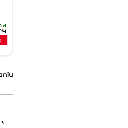
0 zł
50%)
a
aniu
h,