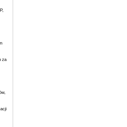
P,
em
h za
ów,
acji