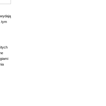
 wydają
a tym
itych
ne
egiami
nia