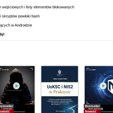
 wejściowych i listy elementów blokowanych
 skryptów powłoki bash
ujących w Androidzie
dę!
estseller
Bestseller
Nowość
Nowość