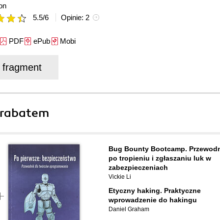
on
5.5
/
6
Opinie:
2
PDF
ePub
Mobi
j fragment
 rabatem
Bug Bounty Bootcamp. Przewod
po tropieniu i zgłaszaniu luk w
zabezpieczeniach
Vickie Li
Etyczny haking. Praktyczne
wprowadzenie do hakingu
Daniel Graham