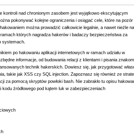
ęcie kontroli nad chronionym zasobem jest wyjątkowo ekscytującym
żna pokonywać kolejne ograniczenia i osiągać cele, które na pozór
 hakowaniem można prowadzić całkowicie legalnie, a nawet nieźle n
w ramach których nagradza hakerów i badaczy bezpieczeństwa za
h systemach.
kiem po hakowaniu aplikacji internetowych w ramach udziału w
zbędne informacje, od budowania relacji z klientami i pisania znakom
ansowanych technik hakerskich. Dowiesz się, jak przygotować włas
nia, takie jak XSS czy SQL injection. Zapoznasz się również ze strat
ji za pomocą skryptów powłoki bash. Nie zabrakło tu opisu hakowa
kcji kodu źródłowego pod kątem luk w zabezpieczeniach
eciowych
ch