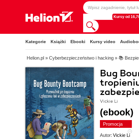
Kursy od 16,70
Kategorie
Książki
Ebooki
Kursy video
Audiobo
Helion.pl
»
Cyberbezpieczeństwo i hacking
»
📚 Bezpie
Bug Bou
tropieniu
zabezpi
Vickie Li
(ebook)
Promocja
Autor:
Vickie Li