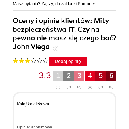
Masz pytania? Zajrzyj do zakładki
Pomoc
»
Oceny i opinie klientów: Mity
bezpieczeństwa IT. Czy na
pewno nie masz się czego bać?
John Viega
Dodaj opinię
3.3
1
2
3
4
5
6
(1)
(0)
(3)
(4)
(0)
(0)
Książka ciekawa.
Opinia: anonimowa