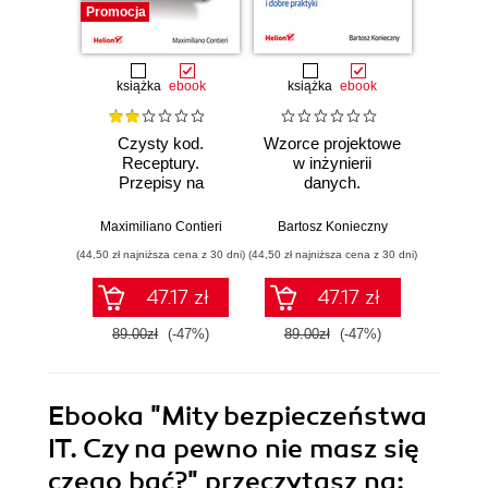
Promocja
Promocj
książka
ebook
książka
ebook
ksią
Czysty kod.
Wzorce projektowe
Lan
Receptury.
w inżynierii
Lan
Przepisy na
danych.
Proj
poprawienie
Sprawdzone
aplika
struktury i jakości
rozwiązania i dobre
na
Maximiliano Contieri
Bartosz Konieczny
Mayo Os
Twojego kodu
praktyki
mo
(44,50 zł najniższa cena z 30 dni)
(44,50 zł najniższa cena z 30 dni)
(39,50 zł naj
języ
p
47.17 zł
47.17 zł
89.00zł
(-47%)
89.00zł
(-47%)
79.0
Ebooka
"Mity bezpieczeństwa
IT. Czy na pewno nie masz się
czego bać?"
przeczytasz na: