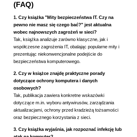
(109)
(FAQ)
Rozdział 18. Wężowy olej - pochodzący także od
1. Czy książka "Mity bezpieczeństwa IT. Czy na
renomowanych producentów (113)
pewno nie masz się czego bać?" jest aktualna
wobec najnowszych zagrożeń w sieci?
Rozdział 19. Żyjąc w strachu (117)
Tak, książka analizuje zarówno klasyczne, jak i
Rozdział 20. Apple - czy faktycznie bardziej
współczesne zagrożenia IT, obalając popularne mity i
prezentując niekonwencjonalne podejście do
bezpieczny? (123)
bezpieczeństwa komputerowego.
Rozdział 21. Czy mój telefon też jest zagrożony?
2. Czy w książce znajdę praktyczne porady
(127)
dotyczące ochrony komputera i danych
osobowych?
Rozdział 22. Czy producenci antywirusów sami
Tak, publikacja zawiera konkretne wskazówki
tworzą wirusy? (131)
dotyczące m.in. wyboru antywirusów, zarządzania
aktualizacjami, ochrony przed kradzieżą tożsamości
Rozdział 23. Pewna propozycja dla branży (133)
oraz bezpiecznego korzystania z sieci.
Rozdział 24. Bezpieczeństwo open source -
3. Czy książka wyjaśnia, jak rozpoznać infekcję lub
odwracanie uwagi (139)
atak na komputer?