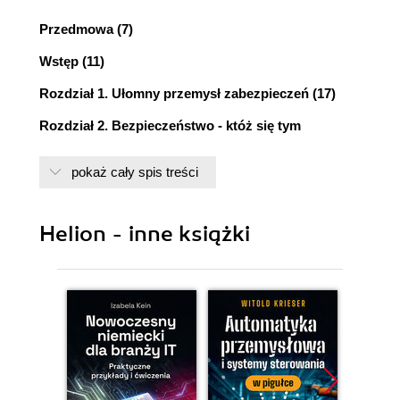
Przedmowa (7)
Wstęp (11)
Rozdział 1. Ułomny przemysł zabezpieczeń (17)
Rozdział 2. Bezpieczeństwo - któż się tym
przejmuje? (21)
pokaż cały spis treści
Rozdział 3. Trafią Cię łatwiej, niż myślisz (25)
Rozdział 4. Dobrze być złym (35)
Helion - inne książki
Rozdział 5. Test dobrego zabezpieczenia: czy
warto go używać? (39)
Rozdział 6. AV Microsoftu - strachy na Lachy (43)
Rozdział 7. Czy Google jest zły? (47)
Rozdział 8. Dlaczego antywirusy nie funkcjonują