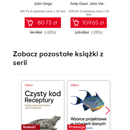
Want You to Know
Commu
John Viega
Andy Oram
,
John Viega
John Vi
(80,73 zł najniższa cena z 30 dni)
(109,65 zł najniższa cena z 30
(109,65 zł 
dni)
80.73 zł
109.65 zł
94.99zł
(-15%)
129.00zł
(-15%)
129.0
Zobacz pozostałe książki z
serii
Nowość
Promocja
Bestselle