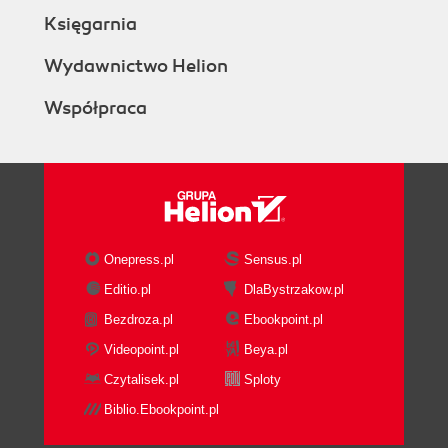
Księgarnia
Wydawnictwo Helion
Współpraca
Onepress.pl
Sensus.pl
Editio.pl
DlaBystrzakow.pl
Bezdroza.pl
Ebookpoint.pl
Videopoint.pl
Beya.pl
Czytalisek.pl
Sploty
Biblio.Ebookpoint.pl