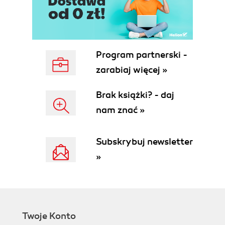
użytkowania (247)
Rozdział 42. Prywatność (249)
Rozdział 43. Anonimowość (251)
Program partnerski -
Rozdział 44. Sprawniejsze zarządzanie
zarabiaj więcej »
aktualizacjami (253)
Brak książki? - daj
Rozdział 45. Przemysł otwartego bezpieczeństwa
nam znać »
(257)
Rozdział 46. Naukowcy (259)
Subskrybuj newsletter
»
Rozdział 47. Zamki elektroniczne (263)
Rozdział 48. Krytyczna infrastruktura (265)
Epilog (267)
Skorowidz (269)
Twoje Konto