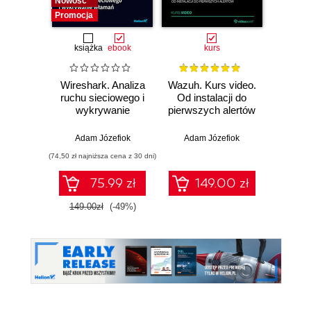
Nowość
Nowość
Promocja
książka
ebook
kurs
Wireshark. Analiza
Wazuh. Kurs video.
Dark
ruchu sieciowego i
Od instalacji do
wykrywanie
pierwszych alertów
Podró
włamań
ciemn
Adam Józefiok
Adam Józefiok
Ja
(74,50 zł najniższa cena z 30 dni)
75.99 zł
149.00 zł
1
149.00zł
(-49%)