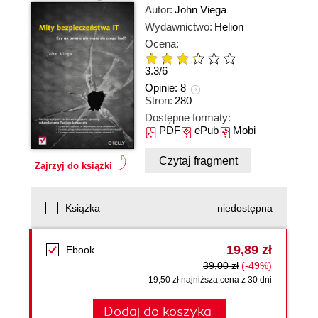
Autor:
John Viega
Wydawnictwo:
Helion
Ocena:
3.3
/
6
Opinie:
8
Stron:
280
Dostępne formaty:
PDF
ePub
Mobi
Czytaj fragment
Zajrzyj do książki
Książka
niedostępna
19,89 zł
Ebook
39,00 zł
(-49%)
19,50 zł najniższa cena z 30 dni
Dodaj do koszyka