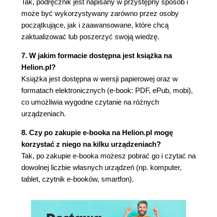
Tak, podręcznik jest napisany w przystępny sposób i
Rozdział 31. "Człowiek pośrodku" - mit czy
może być wykorzystywany zarówno przez osoby
zagrożenie? (191)
początkujące, jak i zaawansowane, które chcą
zaktualizować lub poszerzyć swoją wiedzę.
Rozdział 32. Atak na certyfikaty (195)
Rozdział 33. Precz z HTTPS! (199)
7. W jakim formacie dostępna jest książka na
Helion.pl?
Rozdział 34. C(r)AP-TCHA - kompromis między
Książka jest dostępna w wersji papierowej oraz w
wygodą a bezpieczeństwem (203)
formatach elektronicznych (e-book: PDF, ePub, mobi),
co umożliwia wygodne czytanie na różnych
Rozdział 35. Nie będziemy umierać za hasła (209)
urządzeniach.
Rozdział 36. Spamu już nie ma? (215)
8. Czy po zakupie e-booka na Helion.pl mogę
Rozdział 37. Sprawniejsze uwierzytelnianie (221)
korzystać z niego na kilku urządzeniach?
Tak, po zakupie e-booka możesz pobrać go i czytać na
Rozdział 38. (Nie)bezpieczeństwo chmur? (229)
dowolnej liczbie własnych urządzeń (np. komputer,
Rozdział 39. AV 2.0 - co powinniśmy zrobić? (235)
tablet, czytnik e-booków, smartfon).
Rozdział 40. Niebezpieczne sieci VPN (245)
Rozdział 41. Bezpieczeństwo a wygoda