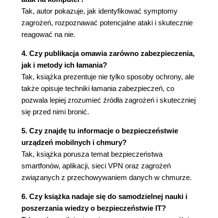
Rozdział 25. Dlaczego SiteAdvisor był takim
Tak, autor pokazuje, jak identyfikować symptomy
zagrożeń, rozpoznawać potencjalne ataki i skutecznie
dobrym pomysłem? (149)
reagować na nie.
Rozdział 26. Czy możemy przeciwdziałać
4. Czy publikacja omawia zarówno zabezpieczenia,
kradzieżom tożsamości i jak to robić? (153)
jak i metody ich łamania?
Tak, książka prezentuje nie tylko sposoby ochrony, ale
Rozdział 27. Wirtualizacja - sposób na
także opisuje techniki łamania zabezpieczeń, co
bezpieczeństwo hosta? (159)
pozwala lepiej zrozumieć źródła zagrożeń i skuteczniej
się przed nimi bronić.
Rozdział 28. Kiedy uporamy się ze wszystkimi
5. Czy znajdę tu informacje o bezpieczeństwie
zagrożeniami bezpieczeństwa? (163)
urządzeń mobilnych i chmury?
Rozdział 29. Bezpieczeństwo aplikacji a budżet
Tak, książka porusza temat bezpieczeństwa
smartfonów, aplikacji, sieci VPN oraz zagrożeń
(169)
związanych z przechowywaniem danych w chmurze.
Rozdział 30. "Odpowiedzialne ujawnianie" nie
6. Czy książka nadaje się do samodzielnej nauki i
zawsze odpowiedzialne (179)
poszerzania wiedzy o bezpieczeństwie IT?