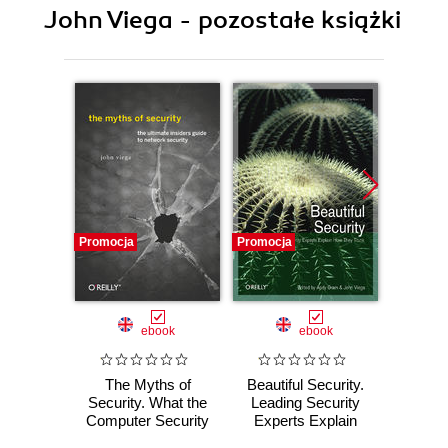
John Viega - pozostałe książki
Promocja
Promocja
Promocj
ebook
ebook
The Myths of
Beautiful Security.
Netwo
Security. What the
Leading Security
with
Computer Security
Experts Explain
Crypt
Industry Doesn't
How They Think
S