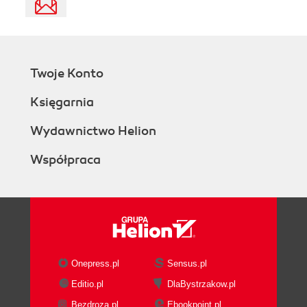
Twoje Konto
Księgarnia
Wydawnictwo Helion
Współpraca
Onepress.pl
Sensus.pl
Editio.pl
DlaBystrzakow.pl
Bezdroza.pl
Ebookpoint.pl