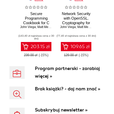
ebook
ebook
Secure
Network Security
Programming
with OpenSSL.
Cookbook for C
Cryptography for
John Viega
and C++. Recipes
,
Matt Messier
John Viega
Secure
,
Matt Messier
,
Pravir Chan
for Cryptography,
Communications
(143,40 zł najniższa cena z 30
Authentication,
(77,40 zł najniższa cena z 30 dni)
dni)
Input Validation &
More
203.15 zł
109.65 zł
239.00 zł
(-15%)
129.00 zł
(-15%)
Program partnerski - zarabiaj
więcej »
Brak książki? - daj nam znać »
Subskrybuj newsletter »