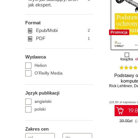
jak ekspert.
Format
Epub/Mobi
2
Promocja
PDF
1
Wydawca
książka
e
Helion
O'Reilly Media
Podstawy o
komput
Rick Lehtinen
,
Deb
Język publikacji
angielski
(19,50 zł najniższa 
polski
19.8
39.00zł
(
Zakres cen