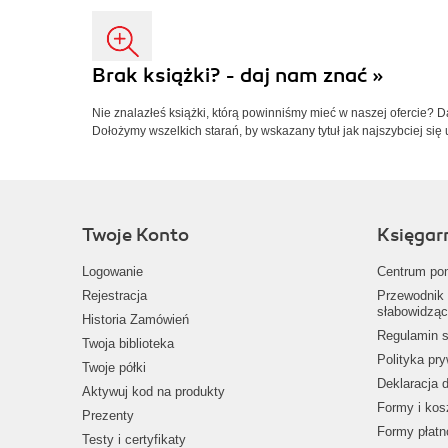
Brak książki? - daj nam znać »
Nie znalazłeś książki, którą powinniśmy mieć w naszej ofercie? 
Dołożymy wszelkich starań, by wskazany tytuł jak najszybciej się 
Twoje Konto
Księgar
Logowanie
Centrum po
Rejestracja
Przewodnik 
słabowidząc
Historia Zamówień
Regulamin s
Twoja biblioteka
Polityka pr
Twoje półki
Deklaracja 
Aktywuj kod na produkty
Formy i kos
Prezenty
Formy płatn
Testy i certyfikaty