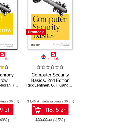
Promocja
book
ebook
chrony
Computer Security
erów
Basics. 2nd Edition
orah Russell
,
G T Gangemi
Rick Lehtinen
,
G. T. Gangemi
cena z 30 dni)
(83,40 zł najniższa cena z 30 dni)
9 zł
118.15 zł
-49%)
139.00 zł
(-15%)