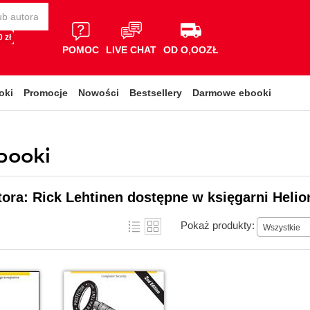
 zł
POMOC
LIVE CHAT
OD O,OOZŁ
oki
Promocje
Nowości
Bestsellery
Darmowe ebooki
ebooki
tora: Rick Lehtinen dostępne w księgarni Helio
Pokaż produkty:
Wszystkie