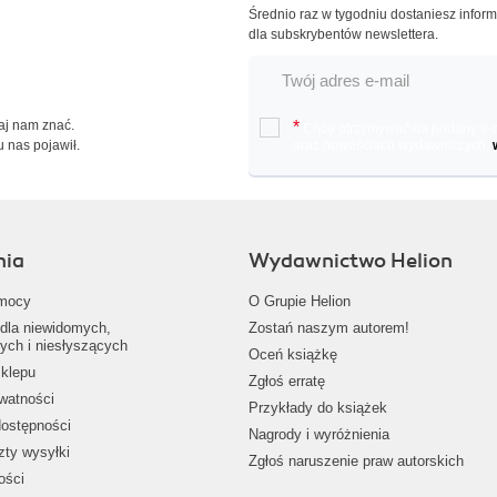
Średnio raz w tygodniu dostaniesz infor
dla subskrybentów newslettera.
Daj nam znać.
*
Chcę otrzymywać na podany e-ma
u nas pojawił.
oraz nowościach wydawniczych.
nia
Wydawnictwo Helion
mocy
O Grupie Helion
dla niewidomych,
Zostań naszym autorem!
ych i niesłyszących
Oceń książkę
klepu
Zgłoś erratę
ywatności
Przykłady do książek
dostępności
Nagrody i wyróżnienia
zty wysyłki
Zgłoś naruszenie praw autorskich
ości