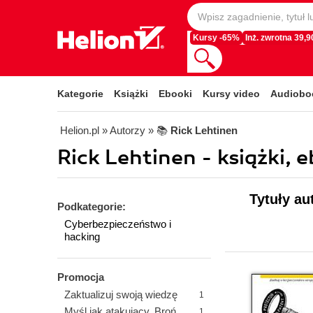
Kursy -65%
Inż. zwrotna 39,90
Kategorie
Książki
Ebooki
Kursy video
Audiobo
Helion.pl
» Autorzy
» 📚
Rick Lehtinen
Rick Lehtinen - książki, 
Tytuły au
Podkategorie:
Cyberbezpieczeństwo i
hacking
Promocja
Zaktualizuj swoją wiedzę
1
Myśl jak atakujący. Broń
1