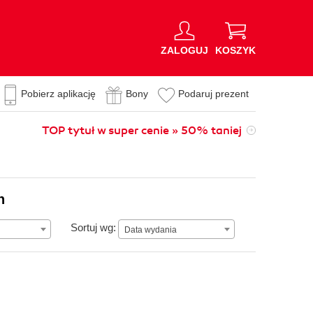
ZALOGUJ
KOSZYK
Pobierz aplikację
Bony
Podaruj prezent
TOP tytuł w super cenie » 50% taniej
n
Data wydania
Sortuj wg:
Data wydania