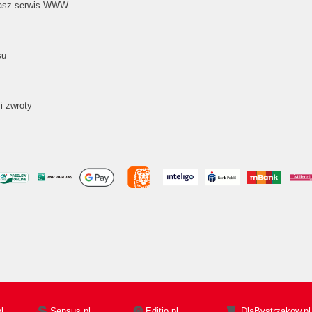
nasz serwis WWW
su
i zwroty
l
Sensus.pl
Editio.pl
DlaBystrzakow.pl