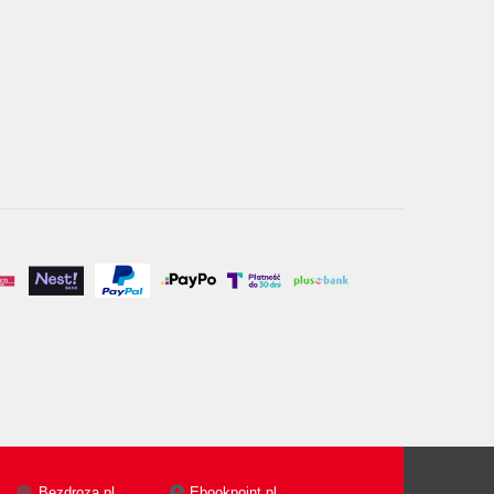
Bezdroza.pl
Ebookpoint.pl