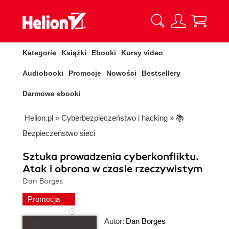
Kategorie
Książki
Ebooki
Kursy video
Audiobooki
Promocje
Nowości
Bestsellery
Darmowe ebooki
Helion.pl
»
Cyberbezpieczeństwo i hacking
»
📚
Bezpieczeństwo sieci
Sztuka prowadzenia cyberkonfliktu.
Atak i obrona w czasie rzeczywistym
Dan Borges
Promocja
Autor:
Dan Borges