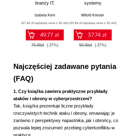
branży IT.
systemy
Skutecz
Planowanie operacyjne
Praktyczne
sterowania w
dane
przykłady i
pigułce
war
Perspektywa obrony
Izabela Kein
Witold Krieser
Jun Sha
ćwiczenia
wnios
Zbieranie danych
(47,40 zł najniższa cena z 30 dni)
(35,94 zł najniższa cena z 30 dni)
(47,40 zł naj
zaaw
Zarządzanie danymi
SQL n
49.77 zł
37.74 zł
prak
Narzędzia analityczne
zas
Kluczowe wskaźniki efektywności zespołu
79.00zł
(-37%)
59.90zł
(-37%)
79.0
Wyd
obrony
Perspektywa ataku
Najczęściej zadawane pytania
Skanowanie i wykorzystywanie przypadków
podatności na zagrożenia
(FAQ)
Przygotowywanie szkodliwego
oprogramowania
1. Czy książka zawiera praktyczne przykłady
Narzędzia pomocnicze
ataków i obrony w cyberprzestrzeni?
Kluczowe wskaźniki efektywności zespołu
Tak, książka prezentuje liczne przykłady
ataku
rzeczywistych technik ataku i obrony, omawiając je
Podsumowanie
zarówno z perspektywy napastnika, jak i obrońcy, co
Źródła
pozwala lepiej zrozumieć przebieg cyberkonfliktu w
Rozdział 3. Najlepiej być niewidzialnym (działania
praktyce.