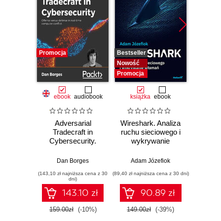
Promocja
Bestseller
Nowość
Nowość
Promocja
ebook
audiobook
książka
ebook
Adversarial
Wireshark. Analiza
Wazuh.
Tradecraft in
ruchu sieciowego i
Od in
Cybersecurity.
wykrywanie
pierws
Offense versus
włamań
defense in real-
Dan Borges
Adam Józefiok
Adam
time computer
(143,10 zł najniższa cena z 30
(89,40 zł najniższa cena z 30 dni)
conflict
dni)
143.10 zł
90.89 zł
1
159.00zł
(-10%)
149.00zł
(-39%)