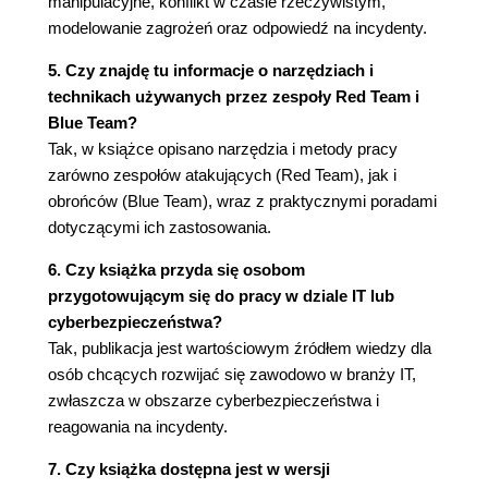
manipulacyjne, konflikt w czasie rzeczywistym,
Łączenie technik ofensywnych
modelowanie zagrożeń oraz odpowiedź na incydenty.
Perspektywa obrony
Wykrywanie kanałów dowodzenia i
5. Czy znajdę tu informacje o narzędziach i
kierowania
technikach używanych przez zespoły Red Team i
Wykrywanie metod zapewniania trwałego
Blue Team?
dostępu
Tak, w książce opisano narzędzia i metody pracy
Pułapki na hakerów
zarówno zespołów atakujących (Red Team), jak i
Podsumowanie
obrońców (Blue Team), wraz z praktycznymi poradami
Źródła
dotyczącymi ich zastosowania.
Rozdział 5. Działania manipulacyjne
6. Czy książka przyda się osobom
Perspektywa ataku
przygotowującym się do pracy w dziale IT lub
Czyszczenie zawartości dzienników
cyberbezpieczeństwa?
Podejście hybrydowe
Tak, publikacja jest wartościowym źródłem wiedzy dla
Rootkity
osób chcących rozwijać się zawodowo w branży IT,
Perspektywa obrony
zwłaszcza w obszarze cyberbezpieczeństwa i
Integralność danych i jej weryfikacja
reagowania na incydenty.
Wykrywanie rootkitów
Manipulowanie atakującymi
7. Czy książka dostępna jest w wersji
Rozpraszanie atakujących