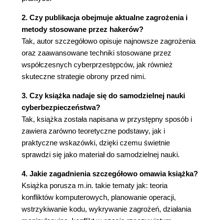
w pamięci)
2. Czy publikacja obejmuje aktualne zagrożenia i
Zdobywanie przewagi
metody stosowane przez hakerów?
Perspektywa ataku
Tak, autor szczegółowo opisuje najnowsze zagrożenia
Wstrzykiwanie kodu do procesów
oraz zaawansowane techniki stosowane przez
Operacje prowadzone w pamięci
współczesnych cyberprzestępców, jak również
Perspektywa obrony
skuteczne strategie obrony przed nimi.
Wykrywanie wstrzykiwania kodu do
3. Czy książka nadaje się do samodzielnej nauki
procesów
cyberbezpieczeństwa?
Przygotowywanie się na działania
Tak, książka została napisana w przystępny sposób i
atakujących
zawiera zarówno teoretyczne podstawy, jak i
Niewidoczna obrona
praktyczne wskazówki, dzięki czemu świetnie
Podsumowanie
sprawdzi się jako materiał do samodzielnej nauki.
Źródła
Rozdział 4. Nie wyróżniać się z tłumu
4. Jakie zagadnienia szczegółowo omawia książka?
Książka porusza m.in. takie tematy jak: teoria
Perspektywa ataku
konfliktów komputerowych, planowanie operacji,
Możliwości zachowania trwałego dostępu
wstrzykiwanie kodu, wykrywanie zagrożeń, działania
Ukryte kanały dowodzenia i kierowania