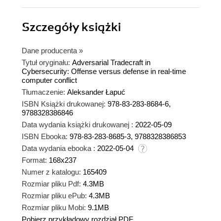
Szczegóły
książki
Dane producenta
»
Tytuł oryginału:
Adversarial Tradecraft in
Cybersecurity: Offense versus defense in real-time
computer conflict
Tłumaczenie:
Aleksander Łapuć
ISBN Książki drukowanej:
978-83-283-8684-6,
9788328386846
Data wydania książki drukowanej :
2022-05-09
ISBN Ebooka:
978-83-283-8685-3, 9788328386853
Data wydania ebooka :
2022-05-04
Format:
168x237
Numer z katalogu:
165409
Rozmiar pliku Pdf:
4.3MB
Rozmiar pliku ePub:
4.3MB
Rozmiar pliku Mobi:
9.1MB
Pobierz przykładowy rozdział PDF