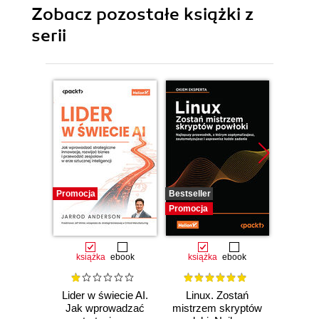
Zobacz pozostałe książki z
serii
Promocja
Bestseller
Promocj
Promocja
książka
ebook
książka
ebook
ksią
Lider w świecie AI.
Linux. Zostań
P
Jak wprowadzać
mistrzem skryptów
Re