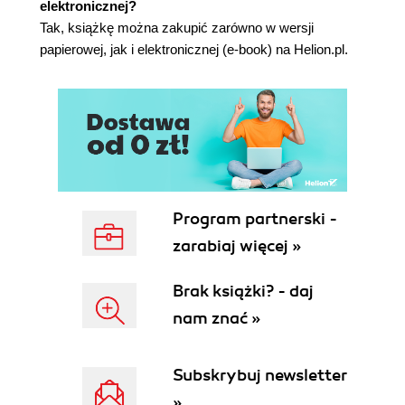
elektronicznej?
Oszukiwanie atakujących
Tak, książkę można zakupić zarówno w wersji
Podsumowanie
papierowej, jak i elektronicznej (e-book) na Helion.pl.
Źródła
Rozdział 6. Konflikt w czasie rzeczywistym
Perspektywa ataku
Świadomość sytuacyjna
Zbieranie informacji operacyjnych
Przemieszczanie się pomiędzy elementami
infrastruktury
Program partnerski -
Perspektywa obrony
zarabiaj więcej »
Analizowanie użytkowników, procesów i
połączeń
Brak książki? - daj
Wymuszanie zmiany danych
uwierzytelniających
nam znać »
Ograniczanie uprawnień
Hacking zwrotny
Subskrybuj newsletter
Podsumowanie
»
Źródła