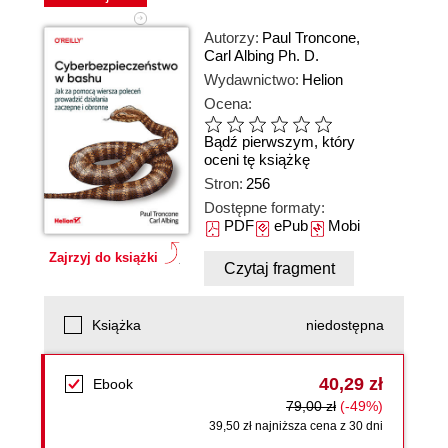
Autorzy:
Paul Troncone
,
Carl Albing Ph. D.
Wydawnictwo:
Helion
Ocena:
Bądź pierwszym, który
oceni tę książkę
Stron:
256
Dostępne formaty:
PDF
ePub
Mobi
Zajrzyj do książki
Czytaj fragment
Książka
niedostępna
40,29 zł
Ebook
79,00 zł
(-49%)
39,50 zł najniższa cena z 30 dni