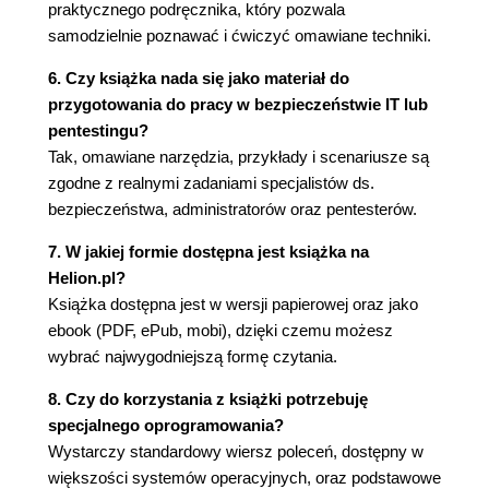
ofensywnych
praktycznego podręcznika, który pozwala
Cyberbezpieczeństwo
samodzielnie poznawać i ćwiczyć omawiane techniki.
Poufność
6. Czy książka nada się jako materiał do
Integralność
przygotowania do pracy w bezpieczeństwie IT lub
Dostępność
pentestingu?
Niezaprzeczalność
Tak, omawiane narzędzia, przykłady i scenariusze są
Uwierzytelnianie
zgodne z realnymi zadaniami specjalistów ds.
Cykl życia ataku
bezpieczeństwa, administratorów oraz pentesterów.
Rekonesans
Wstępna eksploatacja
7. W jakiej formie dostępna jest książka na
Ustanowienie punktu zaczepienia
Helion.pl?
Eskalacja uprawnień
Książka dostępna jest w wersji papierowej oraz jako
Rekonesans wewnętrzny
ebook (PDF, ePub, mobi), dzięki czemu możesz
Ruch boczny
wybrać najwygodniejszą formę czytania.
Utrzymanie obecności
8. Czy do korzystania z książki potrzebuję
Zakończenie misji
specjalnego oprogramowania?
Podsumowanie
Wystarczy standardowy wiersz poleceń, dostępny w
CZĘŚĆ II Defensywne działania związane z
większości systemów operacyjnych, oraz podstawowe
bezpieczeństwem w bashu