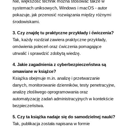
Nie, większość technik można stosować także w
Wykorzystywane polecenia
systemach uniksowych, Windows i macOS - autor
grep
pokazuje, jak przenosić rozwiązania między różnymi
Popularne opcje polecenia
środowiskami.
Przykładowe polecenie
3. Czy znajdę tu praktyczne przykłady i ćwiczenia?
grep i egrep
Tak, każdy rozdział zawiera praktyczne przykłady,
Metaznaki wyrażeń regularnych
omówienia poleceń oraz ćwiczenia pomagające
Metaznak .
utrwalić i sprawdzić zdobytą wiedzę.
Metaznak ?
Metaznak *
4. Jakie zagadnienia z cyberbezpieczeństwa są
Metaznak +
omawiane w książce?
Grupowanie
Książka obejmuje m.in. analizę i przetwarzanie
Nawiasy kwadratowe i klasy znakowe
danych, monitorowanie dzienników, testy penetracyjne,
Odwołania wsteczne
analizę złośliwego oprogramowania oraz
Kwantyfikatory
automatyzację zadań administracyjnych w kontekście
Kotwice i granice słów
bezpieczeństwa.
Podsumowanie
Ćwiczenia
5. Czy ta książka nadaje się do samodzielnej nauki?
Rozdział 4. Zasady działań defensywnych i
Tak, publikacja została napisana w formie