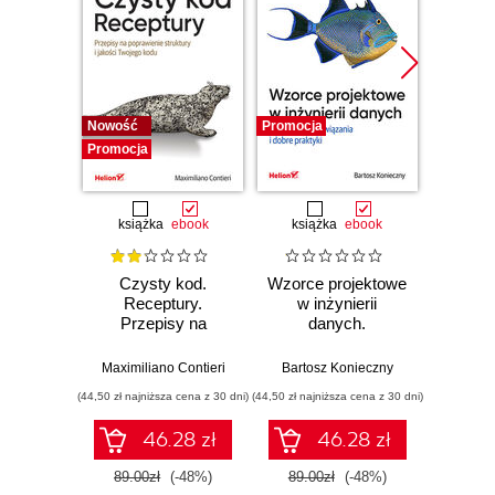
Nowość
Promocja
Bestselle
Promocja
Promocj
książka
ebook
książka
ebook
ksią
Czysty kod.
Wzorce projektowe
Lan
Receptury.
w inżynierii
Lan
Przepisy na
danych.
Proj
poprawienie
Sprawdzone
aplika
struktury i jakości
rozwiązania i dobre
na
Maximiliano Contieri
Bartosz Konieczny
Mayo Os
Twojego kodu
praktyki
mo
(44,50 zł najniższa cena z 30 dni)
(44,50 zł najniższa cena z 30 dni)
(39,50 zł naj
języ
p
46.28 zł
46.28 zł
89.00zł
(-48%)
89.00zł
(-48%)
79.0