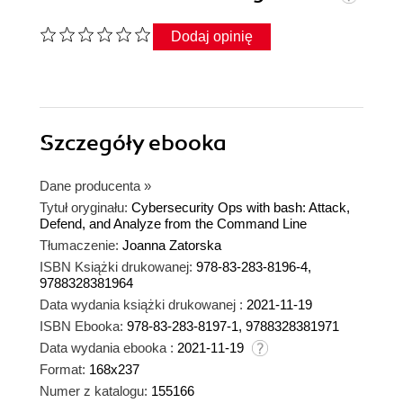
Dodaj opinię
Szczegóły
ebooka
Dane producenta
»
Tytuł oryginału:
Cybersecurity Ops with bash: Attack,
Defend, and Analyze from the Command Line
Tłumaczenie:
Joanna Zatorska
ISBN Książki drukowanej:
978-83-283-8196-4,
9788328381964
Data wydania książki drukowanej :
2021-11-19
ISBN Ebooka:
978-83-283-8197-1, 9788328381971
Data wydania ebooka :
2021-11-19
Format:
168x237
Numer z katalogu:
155166