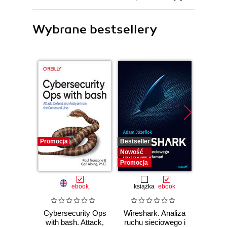
Wybrane bestsellery
Promocja
Bestseller
Nowość
Nowość
Promocja
ebook
książka
ebook
Cybersecurity Ops
Wireshark. Analiza
Wazuh.
with bash. Attack,
ruchu sieciowego i
Od in