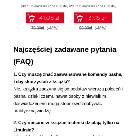
ćwiczenia
wnios
Podsumowanie
(39,50 zł najniższa cena z 30 dni)
(29,95 zł najniższa cena z 30 dni)
(39,50 zł naj
zaaw
Ćwiczenia
SQL n
41.08 zł
31.15 zł
prak
Rozdział 2. Podstawy basha
zas
Wyniki
79.00zł
(-48%)
59.90zł
(-48%)
79.0
Wyd
Zmienne
Parametry pozycyjne
Najczęściej zadawane pytania
Dane wejściowe
Instrukcje warunkowe
(FAQ)
Pętle
Funkcje
1. Czy muszę znać zaawansowane komendy basha,
Argumenty funkcji
żeby skorzystać z książki?
Zwracanie wartości
Nie, książka zaczyna się od podstaw wiersza poleceń i
Dopasowywanie wzorców w bashu
basha, dzięki czemu nawet osoby z niewielkim
Pisanie pierwszego skryptu wykrywanie typu
doświadczeniem mogą stopniowo zdobywać
systemu operacyjnego
praktyczną wiedzę.
Podsumowanie
Ćwiczenia
2. Czy opisane w książce techniki działają tylko na
Rozdział 3. Wprowadzenie do wyrażeń
Linuksie?
regularnych