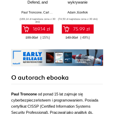
Defend, and
wykrywanie
pierws
Analyze from the
włamań
Command Line
Paul Troncone
,
Carl Albing Ph. D.
Adam Józefiok
Adam
(169,14 zł najniższa cena z 30
(74,50 zł najniższa cena z 30 dni)
dni)
169.14 zł
75.99 zł
1
199.00zł
(-15%)
149.00zł
(-49%)
O autorach
ebooka
Paul Troncone
od ponad 15 lat zajmuje się
cyberbezpieczeństwem i programowaniem. Posiada
certyfikat CISSP (Certified Information Systems
Security Professional). Pracował jako analityk ds.