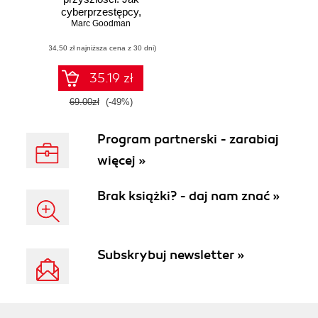
cyberprzestępcy,
Marc Goodman
korporacje i
państwa mogą
(34,50 zł najniższa cena z 30 dni)
używać technologii
przeciwko Tobie
35.19 zł
69.00zł
(-49%)
Program partnerski - zarabiaj
więcej »
Brak książki? - daj nam znać »
Subskrybuj newsletter »