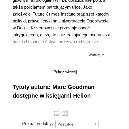
głównym futurologiem w FBI, doradcą Interpolu, a
także policjantem patrolującym ulice. Jako
założyciel Future Crimes Institute oraz szef katedry
polityki, prawa i etyki na Uniwersytecie Osobliwości
w Dolinie Krzemowej nie przestaje badać
intrygującego, a często i przerażającego pogranicza
nauki i bezpieczeństwa, odkrywa rodzące się
zagrożenia i zwalcza ciemną stronę technologii.
więcej »
[Pokaż więcej]
Tytuły autora: Marc Goodman
dostępne w księgarni Helion
Pokaż produkty:
Wszystkie