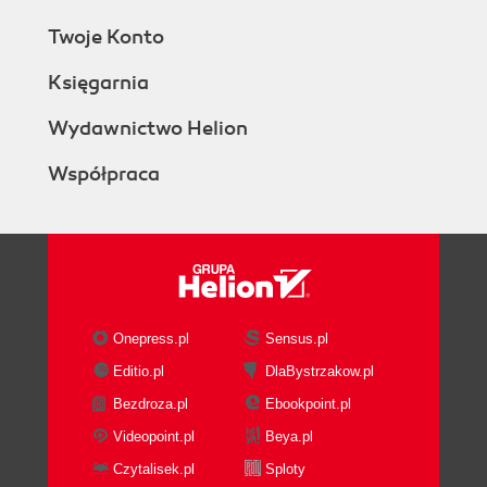
Twoje Konto
Księgarnia
Wydawnictwo Helion
Współpraca
Onepress.pl
Sensus.pl
Editio.pl
DlaBystrzakow.pl
Bezdroza.pl
Ebookpoint.pl
Videopoint.pl
Beya.pl
Czytalisek.pl
Sploty