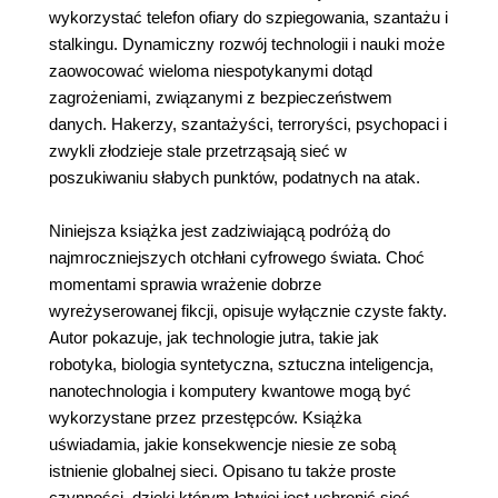
wykorzystać telefon ofiary do szpiegowania, szantażu i
stalkingu. Dynamiczny rozwój technologii i nauki może
zaowocować wieloma niespotykanymi dotąd
zagrożeniami, związanymi z bezpieczeństwem
danych. Hakerzy, szantażyści, terroryści, psychopaci i
zwykli złodzieje stale przetrząsają sieć w
poszukiwaniu słabych punktów, podatnych na atak.
Niniejsza książka jest zadziwiającą podróżą do
najmroczniejszych otchłani cyfrowego świata. Choć
momentami sprawia wrażenie dobrze
wyreżyserowanej fikcji, opisuje wyłącznie czyste fakty.
Autor pokazuje, jak technologie jutra, takie jak
robotyka, biologia syntetyczna, sztuczna inteligencja,
nanotechnologia i komputery kwantowe mogą być
wykorzystane przez przestępców. Książka
uświadamia, jakie konsekwencje niesie ze sobą
istnienie globalnej sieci. Opisano tu także proste
czynności, dzięki którym łatwiej jest uchronić sieć