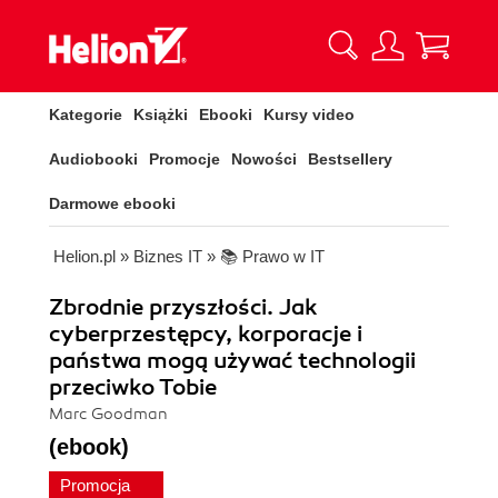
Kategorie
Książki
Ebooki
Kursy video
Audiobooki
Promocje
Nowości
Bestsellery
Darmowe ebooki
Helion.pl
»
Biznes IT
»
📚 Prawo w IT
Zbrodnie przyszłości. Jak
cyberprzestępcy, korporacje i
państwa mogą używać technologii
przeciwko Tobie
Marc Goodman
(ebook)
Promocja