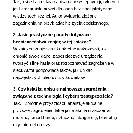
Tak, książka została napisana przystępnym językiem i
Brokerzy danych też słabo ich pilnują
jest zrozumiała nawet dla osób bez specjalistycznej
Bolączki sieci społecznościowych
wiedzy technicznej. Autor wyjaśnia złożone
Nielegalne dane: istota kradzieży
zagadnienia na przykładach z życia codziennego.
tożsamości
Stalkerzy, prześladowcy i byli partnerzy
2. Jakie praktyczne porady dotyczące
Internetowe zagrożenia dla nieletnich
bezpieczeństwa znajdę w tej książce?
Internetowy hejt
W książce znajdziesz konkretne wskazówki, jak
Włamanie 2.0
chronić swoje dane, zabezpieczyć urządzenia,
Ukierunkowane oszustwa i zabójstwa
tworzyć silne hasła oraz rozpoznawać zagrożenia w
Wycieki danych wagi państwowej i ich
sieci. Autor podpowiada także, jak unikać
implikacje kontrwywiadowcze
najczęstszych błędów użytkowników.
Czy zatem lepiej w ogóle nie mieć profilu
3. Czy książka opisuje najnowsze zagrożenia
w internecie?
związane z technologią i cyberprzestępczością?
Szpieg, który mnie lubił
Tak, ,,Zbrodnie przyszłości" analizuje aktualne i
Rozdział 7. IT dzwoni do domu
przyszłe zagrożenia, takie jak ataki na urządzenia
Niedostatki telefonicznych systemów
mobilne, smart home, sztuczną inteligencję, biometrię
operacyjnych
czy Internet rzeczy.
Uwaga na aplikacje!
Dlaczego oprogramowanie latarki żąda