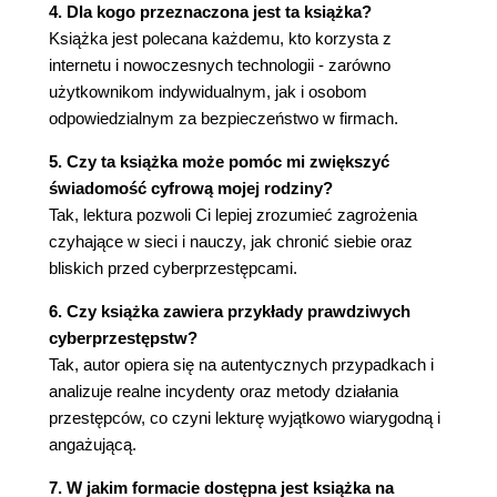
4. Dla kogo przeznaczona jest ta książka?
dostępu do moich kontaktów?
Książka jest polecana każdemu, kto korzysta z
Urządzenia mobilne i zagrożenia w sieci
internetu i nowoczesnych technologii - zarówno
Przejmowanie mobilnych płatności
użytkownikom indywidualnym, jak i osobom
Twoje miejsce pobytu staje się miejscem
odpowiedzialnym za bezpieczeństwo w firmach.
zbrodni
Robi się pochmurno
5. Czy ta książka może pomóc mi zwiększyć
Mnóstwo danych dla Wielkiego Brata
świadomość cyfrową mojej rodziny?
Ciemniejsza strona danych masowych
Tak, lektura pozwoli Ci lepiej zrozumieć zagrożenia
Rozdział 8. Ekranowi ufamy
czyhające w sieci i nauczy, jak chronić siebie oraz
Życie w świecie pokazywanym przez
bliskich przed cyberprzestępcami.
pośredników
6. Czy książka zawiera przykłady prawdziwych
To nie do obliczenia
cyberprzestępstw?
Myślałem, że jesteśmy znajomymi
Tak, autor opiera się na autentycznych przypadkach i
Krytyczny błąd systemu
analizuje realne incydenty oraz metody działania
Zobaczyć nie znaczy uwierzyć
przestępców, co czyni lekturę wyjątkowo wiarygodną i
Ekran zbrodni
angażującą.
Giełdowi manipulanci
Rozdział 9. Więcej ekranów, więcej
7. W jakim formacie dostępna jest książka na