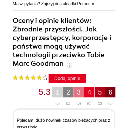
Masz pytania? Zajrzyj do zakładki
Pomoc
»
Oceny i opinie klientów:
Zbrodnie przyszłości. Jak
cyberprzestępcy, korporacje i
państwa mogą używać
technologii przeciwko Tobie
Marc Goodman
Dodaj opinię
5.3
1
2
3
4
5
6
(0)
(1)
(0)
(0)
(2)
(5)
Polecam, dużo nowinek czasów bieżących oraz z
przyszłości.