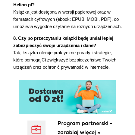
problemów
Helion.pl?
Identyfikacja rozmówców
Książka jest dostępna w wersji papierowej oraz w
Zagubiony w przestrzeni: fałszerstwa
formatach cyfrowych (ebook: EPUB, MOBI, PDF), co
GPS
umożliwia wygodne czytanie na różnych urządzeniach.
Atak generała Zuo
8. Czy po przeczytaniu książki będę umiał lepiej
Zabawy na ekranie: manipulowanie
zabezpieczyć swoje urządzenia i dane?
ważnymi elementami infrastruktury dla
Tak, książka oferuje praktyczne porady i strategie,
zgrywy i wywołania zamętu
które pomogą Ci zwiększyć bezpieczeństwo Twoich
Zasłony dymne i mgła wojny
urządzeń oraz ochronić prywatność w internecie.
Control, Alt, Delikt
Część II Przyszłość przestępczości
Rozdział 10. Zbrodnia sp. z o.o.
Rodzina Cybersoprano
Zbrodnia sp. z o.o. schemat
organizacyjny
Dyrektor generalny
Dyrektor finansowy
Program partnerski -
Dyrektor ds. informatycznych
zarabiaj więcej »
Dyrektor ds. marketingu