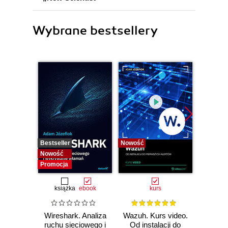
Wybrane bestsellery
Bestseller
Nowość
Bestselle
Nowość
Nowość
Promocja
książka
ebook
kurs
Wireshark. Analiza
Wazuh. Kurs video.
Dark
ruchu sieciowego i
Od instalacji do