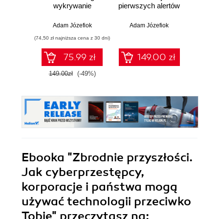
wykrywanie
pierwszych alertów
Podró
włamań
ciemn
Adam Józefiok
Adam Józefiok
Ja
(74,50 zł najniższa cena z 30 dni)
75.99 zł
149.00 zł
1
149.00zł
(-49%)
Ebooka
"Zbrodnie przyszłości.
Jak cyberprzestępcy,
korporacje i państwa mogą
używać technologii przeciwko
Tobie"
przeczytasz na: