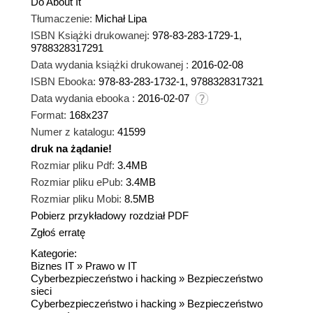
Do About It
Tłumaczenie:
Michał Lipa
ISBN Książki drukowanej:
978-83-283-1729-1,
9788328317291
Data wydania książki drukowanej :
2016-02-08
ISBN Ebooka:
978-83-283-1732-1, 9788328317321
Data wydania ebooka :
2016-02-07
Format:
168x237
Numer z katalogu:
41599
druk na żądanie!
dnż
Rozmiar pliku Pdf:
3.4MB
Rozmiar pliku ePub:
3.4MB
Rozmiar pliku Mobi:
8.5MB
Pobierz przykładowy rozdział PDF
Zgłoś erratę
Kategorie:
Biznes IT
»
Prawo w IT
Cyberbezpieczeństwo i hacking
»
Bezpieczeństwo
sieci
Cyberbezpieczeństwo i hacking
»
Bezpieczeństwo