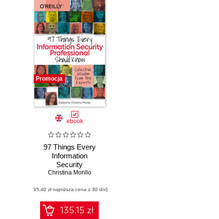
Promocja
ebook
97 Things Every
Information
Security
Christina Morillo
Professional
Should Know
(95,40 zł najniższa cena z 30 dni)
135.15 zł