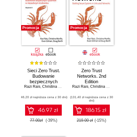
Promocja
Promocja
książka
ebook
ebook
Sieci Zero Trust.
Zero Trust
Budowanie
Networks. 2nd
bezpiecznych
Edition
Razi Rais
systemów w
,
Christina Morillo
,
Evan Gilman
Razi Rais
,
Christina Morillo
,
Doug Barth
,
Evan Gilm
niezaufanym
(46,20 zł najniższa cena z 30 dni)
środowisku.
(131,40 zł najniższa cena z 30
dni)
Wydanie II
46.97 zł
186.15 zł
77.00zł
(-39%)
219.00 zł
(-15%)