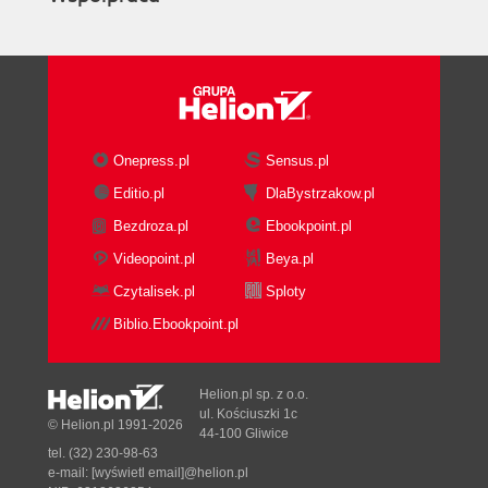
Mapa sygnaturowa (288)
Mapa skupień (292)
Mapa izolinii (294)
12. Być słynnym malarzem (rastrowym)
Model rastrowy, czyli nasze płótno (304)
Onepress.pl
Sensus.pl
Palety z kolorami (308)
Editio.pl
DlaBystrzakow.pl
Bogactwo biblioteki GDAL (313)
Raster <-> Wektor (316)
Bezdroza.pl
Ebookpoint.pl
Algebra map (319)
Videopoint.pl
Beya.pl
Reklasyfikacja (322)
Czytalisek.pl
Sploty
Unikalne wartości (326)
Biblio.Ebookpoint.pl
Statystyki rastra (328)
13. Trzeci wymiar
Numeryczny model terenu (332)
Helion.pl sp. z o.o.
ul. Kościuszki 1c
Narzędzia artystów (333)
© Helion.pl 1991-2026
44-100 Gliwice
Spadek (334)
tel. (32) 230-98-63
Ekspozycja (336)
e-mail:
[wyświetl email]@helion.pl