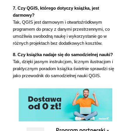
Geoprocessing (159)
7. Czy QGIS, którego dotyczy książka, jest
Bufory (167)
darmowy?
Warstwa punktowa ze współrzędnych (171)
Tak, QGIS jest darmowym i otwartoźródłowym
Geokodowanie (174)
programem do pracy z danymi przestrzennymi, co
Poligony Woronoja (178)
umożliwia swobodną naukę i wykorzystanie go w
Agregowanie danych (183)
różnych projektach bez dodatkowych kosztów.
Analiza geometrii (187)
8. Czy książka nadaje się do samodzielnej nauki?
Zmiana typu warstwy (199)
Tak, dzięki jasnym instrukcjom, licznym ilustracjom i
Wybór obiektów (201)
praktycznym poradom książka świetnie sprawdzi się
Operatory przestrzenne (205)
jako przewodnik do samodzielnej nauki QGIS.
9. Wreszcie upragniony awans!
Python (210)
Analizy sąsiedztwa (214)
Analizy sieciowe (220)
Najkrótsza droga (224)
Time manager (226)
Processing manager (228)
Analiza statystyczna (230)
Program partnerski -