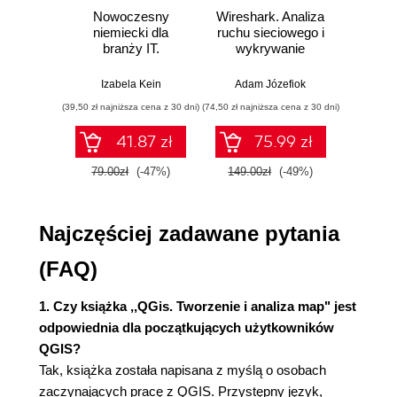
...w portalach społecznościowych (34)
Nowoczesny
Wireshark. Analiza
Aut
niemiecki dla
ruchu sieciowego i
prze
4. Oglądamy świat
branży IT.
wykrywanie
s
Interfejs programu (38)
Praktyczne
włamań
ste
przykłady i
p
Pierwszy rzut oka do środka (40)
Izabela Kein
Adam Józefiok
Wito
ćwiczenia
Paski pełne narzędzi (41)
(39,50 zł najniższa cena z 30 dni)
(74,50 zł najniższa cena z 30 dni)
(29,95 zł naj
Wtyczki (42)
41.87 zł
75.99 zł
Ustawienia (45)
Warstwy (46)
79.00zł
(-47%)
149.00zł
(-49%)
59.9
GIS rastrowy (48)
GIS wektorowy (49)
Najczęściej zadawane pytania
Formaty plików (53)
Problemy z projekcją (56)
(FAQ)
Zapisywanie jako (58)
Wyświetlanie mapy (59)
1. Czy książka ,,QGis. Tworzenie i analiza map" jest
Opcje warstw (61)
odpowiednia dla początkujących użytkowników
Identyfikacja (64)
QGIS?
O skali (65)
Tak, książka została napisana z myślą o osobach
Wybór obiektów (67)
zaczynających pracę z QGIS. Przystępny język,