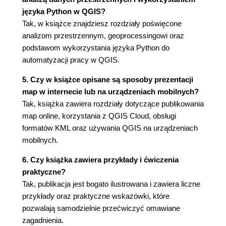
Zaznacz przez wyrażenie (110)
języka Python w QGIS?
Filtr (116)
Tak, w książce znajdziesz rozdziały poświęcone
Zmiany w tabeli (118)
analizom przestrzennym, geoprocessingowi oraz
Kalkulator pól (121)
podstawom wykorzystania języka Python do
Funkcja warunkowa (124)
automatyzacji pracy w QGIS.
Złączenia tabel (126)
5. Czy w książce opisane są sposoby prezentacji
7. Bazy danych przejmują władzę
map w internecie lub na urządzeniach mobilnych?
Praca w bazie danych (136)
Tak, książka zawiera rozdziały dotyczące publikowania
Postgis i SpatiaLite (137)
map online, korzystania z QGIS Cloud, obsługi
Tworzenie bazy danych (138)
formatów KML oraz używania QGIS na urządzeniach
Dołączanie bazy danych (143)
mobilnych.
Zapytania SQL (144)
Agregaty (148)
6. Czy książka zawiera przykłady i ćwiczenia
Zapytania geometrii (150)
praktyczne?
SQL i Python (154)
Tak, publikacja jest bogato ilustrowana i zawiera liczne
Eksport do Shapefile (155)
przykłady oraz praktyczne wskazówki, które
pozwalają samodzielnie przećwiczyć omawiane
8. Zawód - analityk
zagadnienia.
Tu zaczyna się poważna praca (158)