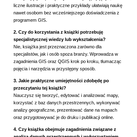
Obliczanie odległości (69)
liczne ilustracje i praktyczne przykłady ułatwiają naukę
5. Nowy Nieznany Ląd, czyli rysujemy mapę
nawet osobom bez wcześniejszego doświadczenia z
Kiedy przydaje się digitalizacja? (72)
programem GIS.
Poszukiwanie georeferencji (74)
2. Czy do korzystania z książki potrzebuję
Transformacje (78)
specjalistycznej wiedzy lub wykształcenia?
Przyciąganie (80)
Nie, książka jest przeznaczona zarówno dla
Rysujemy mapę (83)
specjalistów, jak i osób spoza branży. Wprowadza w
Rady bosmana (86)
zagadnienia GIS oraz QGIS krok po kroku, tłumacząc
Wyspy (87)
pojęcia i narzędzia w przystępny sposób.
Narzędzia (88)
CAD (94)
3. Jakie praktyczne umiejętności zdobędę po
Kontrola błędów (98)
przeczytaniu tej książki?
6. Miejsce danych jest w tabeli
Nauczysz się tworzyć, edytować i analizować mapy,
korzystać z baz danych przestrzennych, wykonywać
Wywiad z tabelą (104)
analizy geograficzne, prezentować dane na mapach
Atrybut... (105)
oraz przygotowywać je do druku i publikacji online.
Typy atrybutów (106)
Opowiedz o swoim wnętrzu (107)
4. Czy książka obejmuje zagadnienia związane z
Zaznaczanie proste (109)
analizą danych przestrzennych i wykorzystaniem