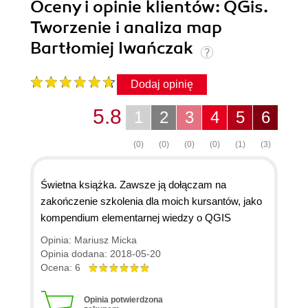
Oceny i opinie klientów: QGis.
Tworzenie i analiza map
Bartłomiej Iwańczak
Dodaj opinię
5.8
1
2
3
4
5
6
(0)
(0)
(0)
(0)
(1)
(3)
Świetna książka. Zawsze ją dołączam na
zakończenie szkolenia dla moich kursantów, jako
kompendium elementarnej wiedzy o QGIS
Opinia: Mariusz Micka
Opinia dodana: 2018-05-20
Ocena: 6
Opinia potwierdzona