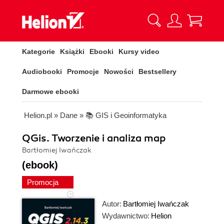
Kategorie
Książki
Ebooki
Kursy video
Audiobooki
Promocje
Nowości
Bestsellery
Darmowe ebooki
Helion.pl
»
Dane
»
📚 GIS i Geoinformatyka
QGis. Tworzenie i analiza map
Bartłomiej Iwańczak
(ebook)
Promocja
Autor:
Bartłomiej Iwańczak
Wydawnictwo:
Helion