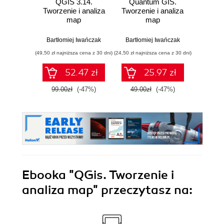
QGIS 3.14.
Quantum GIS.
Tworzenie i analiza
Tworzenie i analiza
map
map
Bartłomiej Iwańczak
Bartłomiej Iwańczak
(49,50 zł najniższa cena z 30 dni)
(24,50 zł najniższa cena z 30 dni)
52.47 zł
25.97 zł
99.00zł
(-47%)
49.00zł
(-47%)
Ebooka
"QGis. Tworzenie i
analiza map"
przeczytasz na: