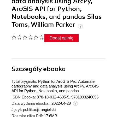
data analysis using ArcPy,
ArcGIS API for Python,
Notebooks, and pandas Silas
Toms, William Parker
Dodaj opinię
Szczegóły
ebooka
Tytuł oryginału:
Python for ArcGIS Pro. Automate
cartography and data analysis using ArcPy, ArcGIS
API for Python, Notebooks, and pandas
ISBN Ebooka:
978-18-032-4605-5, 9781803246055
Data wydania ebooka :
2022-04-29
Język publikacji:
angielski
Rozmiar pliku Pdf:
17.6MB