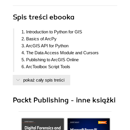
Spis treści
ebooka
1. Introduction to Python for GIS
2. Basics of ArcPy
3. ArcGIS API for Python
4. The Data Access Module and Cursors
5. Publishing to ArcGIS Online
6. ArcToolbox Script Tools
7. Automated Map Production
pokaż cały spis treści
8. Pandas, Data Frames, and Vector Data
9. Raster Analysis with Python
10. Geospatial Data Processing with NumPy
Packt Publishing - inne książki
11. Case Study: ArcGIS Online Administration and
Data Management
12. Case Study: Advanced Map Automation
13. Case Study: Predicting Crop Yields