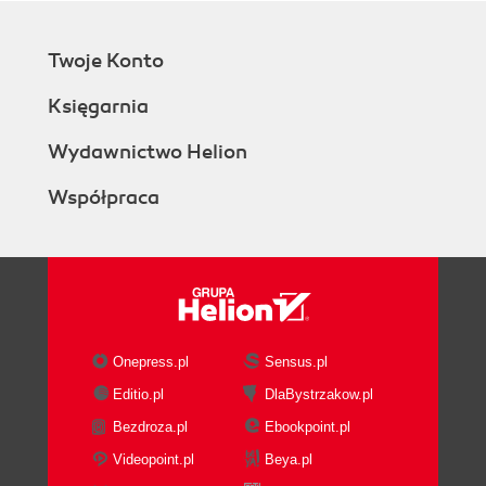
Twoje Konto
Księgarnia
Wydawnictwo Helion
Współpraca
Onepress.pl
Sensus.pl
Editio.pl
DlaBystrzakow.pl
Bezdroza.pl
Ebookpoint.pl
Videopoint.pl
Beya.pl