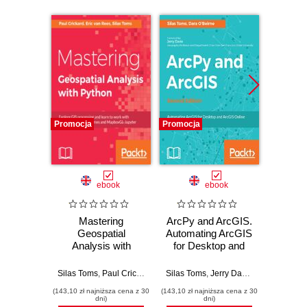
Promocja
Promocja
Promocj
ebook
ebook
Mastering
ArcPy and ArcGIS.
ArcPy 
Geospatial
Automating ArcGIS
Ge
Analysis with
for Desktop and
Anal
Python. Explore
ArcGIS Online with
Pytho
GIS processing
Python - Second
ArcPy
Silas Toms
,
Paul Crickard
,
Eric van Rees
Silas Toms
,
Jerry Davis
,
Dara OBeirn
Si
and learn to work
Edition
aut
(143,10 zł najniższa cena z 30
(143,10 zł najniższa cena z 30
(125,10 zł 
with GeoDjango,
ana
dni)
dni)