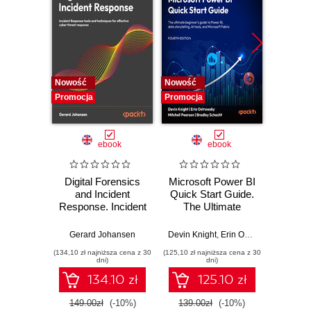
Nowość
Nowość
Nowość
Promocja
Promocja
Promocj
ebook
ebook
Digital Forensics
Microsoft Power BI
Pract
and Incident
Quick Start Guide.
Intel
Response. Incident
The Ultimate
Data-D
Response tools
Beginner's Guide
Hunti
and techniques for
to Power BI, Data
your c
Gerard Johansen
Devin Knight
,
Erin Ostrowsky
,
Mitchel
effective cyber
Storytelling, AI
effor
(134,10 zł najniższa cena z 30
(125,10 zł najniższa cena z 30
(116,10 zł 
threat response -
Tools, and
dete
dni)
dni)
Fourth Edition
Microsoft Fabric -
def
134.10 zł
125.10 zł
Fourth Edition
ATT&C
tool
149.00zł
(-10%)
139.00zł
(-10%)
129.0
E