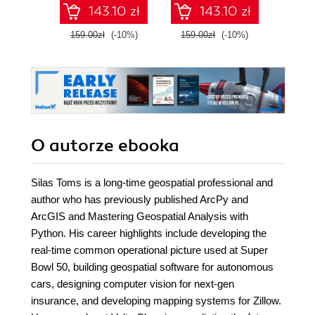
CARTOframes and
ma
143.10 zł
143.10 zł
MapboxGL-Jupyter
geospa
A
159.00zł
(-10%)
159.00zł
(-10%)
139.0
O autorze
ebooka
Silas Toms is a long-time geospatial professional and
author who has previously published ArcPy and
ArcGIS and Mastering Geospatial Analysis with
Python. His career highlights include developing the
real-time common operational picture used at Super
Bowl 50, building geospatial software for autonomous
cars, designing computer vision for next-gen
insurance, and developing mapping systems for Zillow.