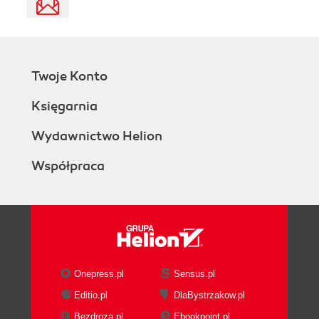
Twoje Konto
Księgarnia
Wydawnictwo Helion
Współpraca
Onepress.pl
Sensus.pl
Editio.pl
DlaBystrzakow.pl
Bezdroza.pl
Ebookpoint.pl