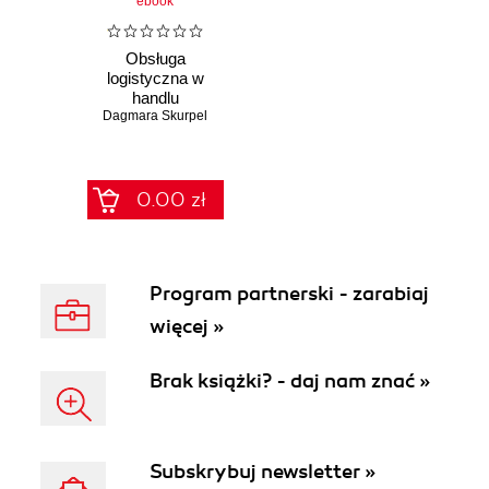
ebook
Obsługa
logistyczna w
handlu
elektronicznym.
Dagmara Skurpel
Wartość dla klienta
0.00 zł
Program partnerski - zarabiaj
więcej »
Brak książki? - daj nam znać »
Subskrybuj newsletter »