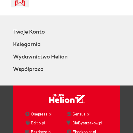
Twoje Konto
Księgarnia
Wydawnictwo Helion
Współpraca
Onepress.pl
Sensus.pl
Editio.pl
DlaBystrzakow.pl
Bezdroza.pl
Ebookpoint.pl