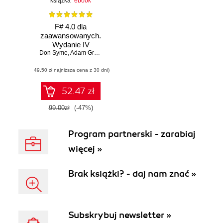
książka
ebook
F# 4.0 dla
zaawansowanych.
Wydanie IV
Don Syme
,
Adam Granicz
,
Antonio Cisternino
(49,50 zł najniższa cena z 30 dni)
52.47 zł
99.00zł
(-47%)
Program partnerski - zarabiaj
więcej »
Brak książki? - daj nam znać »
Subskrybuj newsletter »