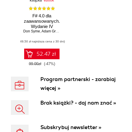
książka
ebook
F# 4.0 dla
zaawansowanych.
Wydanie IV
Don Syme
,
Adam Granicz
,
Antonio Cisternino
(49,50 zł najniższa cena z 30 dni)
52.47 zł
99.00zł
(-47%)
Program partnerski - zarabiaj
więcej »
Brak książki? - daj nam znać »
Subskrybuj newsletter »