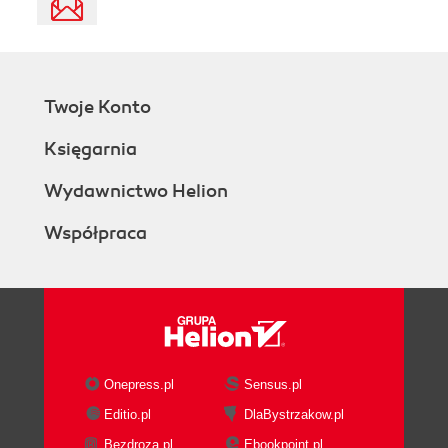
Twoje Konto
Księgarnia
Wydawnictwo Helion
Współpraca
Onepress.pl
Sensus.pl
Editio.pl
DlaBystrzakow.pl
Bezdroza.pl
Ebookpoint.pl