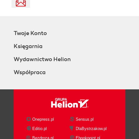
Twoje Konto
Księgarnia
Wydawnictwo Helion
Współpraca
Onepress.pl
Sensus.pl
Editio.pl
DlaBystrzakow.pl
Bezdroza.pl
Ebookpoint.pl