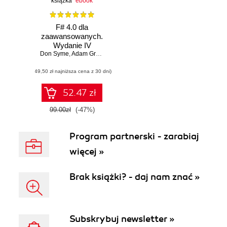
książka
ebook
F# 4.0 dla
zaawansowanych.
Wydanie IV
Don Syme
,
Adam Granicz
,
Antonio Cisternino
(49,50 zł najniższa cena z 30 dni)
52.47 zł
99.00zł
(-47%)
Program partnerski - zarabiaj
więcej »
Brak książki? - daj nam znać »
Subskrybuj newsletter »