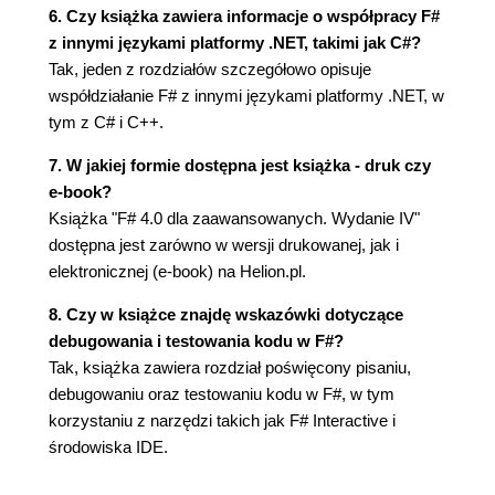
Wprowadzenie do interfejsowych typów
6. Czy książka zawiera informacje o współpracy F#
obiektowych (141)
z innymi językami platformy .NET, takimi jak C#?
Inne techniki implementowania obiektów (146)
Tak, jeden z rozdziałów szczegółowo opisuje
Łączenie podejścia funkcyjnego i obiektów -
współdziałanie F# z innymi językami platformy .NET, w
zwalnianie zasobów (151)
tym z C# i C++.
Rozszerzanie istniejących typów i modułów (157)
7. W jakiej formie dostępna jest książka - druk czy
Używanie obiektów języka F# i typów platformy
e-book?
.NET (160)
Książka "F# 4.0 dla zaawansowanych. Wydanie IV"
Podsumowanie (163)
dostępna jest zarówno w wersji drukowanej, jak i
Rozdział 7. Hermetyzacja i porządkowanie kodu
elektronicznej (e-book) na Helion.pl.
(165)
8. Czy w książce znajdę wskazówki dotyczące
Ukrywanie elementów (165)
debugowania i testowania kodu w F#?
Porządkowanie kodu za pomocą przestrzeni nazw
Tak, książka zawiera rozdział poświęcony pisaniu,
i modułów (170)
debugowaniu oraz testowaniu kodu w F#, w tym
Projekty, podzespoły i kolejność kompilacji (174)
korzystaniu z narzędzi takich jak F# Interactive i
Posługiwanie się plikami z sygnaturami (179)
środowiska IDE.
Ponowne wykorzystanie kodu (181)
Tworzenie i udostępnianie pakietów (181)