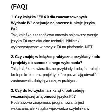
imperatywne (65)
(FAQ)
Pętle i iteracje w programowaniu imperatywnym
(66)
1. Czy książka "F# 4.0 dla zaawansowanych.
Używanie modyfikowalnych rekordów (68)
Wydanie IV" obejmuje najnowsze funkcje języka
Używanie modyfikowalnych wiązań let (70)
F#?
Praca z tablicami (71)
Tak, książka szczegółowo omawia najnowszą wersję
Wprowadzenie do imperatywnych kolekcji
języka F# oraz aktualne techniki i biblioteki
platformy .NET (74)
wykorzystywane w pracy z F# na platformie .NET.
Wyjątki i ich kontrolowanie (78)
Wywoływanie efektów ubocznych - podstawowe
2. Czy znajdę w książce praktyczne przykłady kodu
operacje wejścia - wyjścia (81)
i projekty do samodzielnego wykonania?
Łączenie programowania funkcyjnego z
Tak, książka zawiera liczne przykłady kodu, instrukcje
wydajnymi wstępnymi obliczeniami i pamięcią
krok po kroku oraz projekty, które pozwalają utrwalić i
podręczną z programowania imperatywnego (84)
zastosować zdobytą wiedzę w praktyce.
Łączenie podejścia funkcyjnego z imperatywnym -
3. Czy do korzystania z książki potrzebuję
programowanie funkcyjne z efektami ubocznymi
wcześniejszej znajomości języka F#?
(91)
Podstawowa znajomość programowania jest
Podsumowanie (95)
wskazana, ale książka wprowadza czytelnika w
Rozdział 5. Typy w programowaniu funkcyjnym (97)