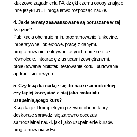
kluczowe zagadnienia F#, dzięki czemu osoby znające
Przegląd wybranych prostych definicji typów (97)
inne języki .NET mogą łatwo rozpocząć naukę.
Wprowadzenie do typów generycznych (102)
4. Jakie tematy zaawansowane są poruszane w tej
Pisanie kodu w wersji generycznej (110)
książce?
Więcej o typach różnego rodzaju (115)
Publikacja obejmuje m.in. programowanie funkcyjne,
Wprowadzenie do tworzenia typów pochodnych
imperatywne i obiektowe, pracę z danymi,
(116)
programowanie reaktywne, asynchroniczne oraz
Rozwiązywanie problemów z inferencją typów
równoległe, integrację z usługami zewnętrznymi,
(120)
projektowanie bibliotek, testowanie kodu i budowanie
Podsumowanie (125)
aplikacji sieciowych.
Rozdział 6. Programowanie z wykorzystaniem
5. Czy książka nadaje się do nauki samodzielnej,
obiektów (127)
czy lepiej korzystać z niej jako materiału
Wprowadzenie do obiektów i składowych (127)
uzupełniającego kurs?
Używanie klas (130)
Książka jest kompletnym przewodnikiem, który
Dodawanie innych aspektów notacji obiektowej do
doskonale sprawdzi się zarówno podczas
typów (133)
samodzielnej nauki, jak i jako uzupełnienie kursów
Definiowanie typów obiektowych o
programowania w F#.
modyfikowalnym stanie (138)