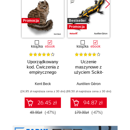
Promocja
Bestseller
Promocj
Promocja
książka
ebook
książka
ebook
ksią
Uporządkowany
Uczenie
Ko
kod. Ćwiczenia z
maszynowe z
Doma
empirycznego
użyciem Scikit-
D
projektowania
Learn, Keras i
Dosto
oprogramowania
TensorFlow.
arc
Kent Beck
Aurélien Géron
Vlad
Wydanie III
aplikacj
(24,95 zł najniższa cena z 30 dni)
(89,50 zł najniższa cena z 30 dni)
(39,50 zł naj
bi
26.45 zł
94.87 zł
49.90zł
(-47%)
179.00zł
(-47%)
79.0