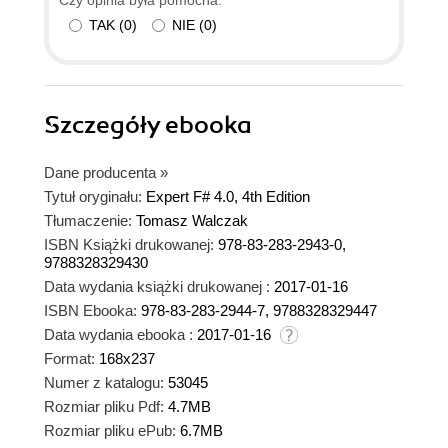
Czy opinia była pomocna:
TAK
(
0
)
NIE
(
0
)
Szczegóły
ebooka
Dane producenta
»
Tytuł oryginału:
Expert F# 4.0, 4th Edition
Tłumaczenie:
Tomasz Walczak
ISBN Książki drukowanej:
978-83-283-2943-0,
9788328329430
Data wydania książki drukowanej :
2017-01-16
ISBN Ebooka:
978-83-283-2944-7, 9788328329447
Data wydania ebooka :
2017-01-16
Format:
168x237
Numer z katalogu:
53045
Rozmiar pliku Pdf:
4.7MB
Rozmiar pliku ePub:
6.7MB