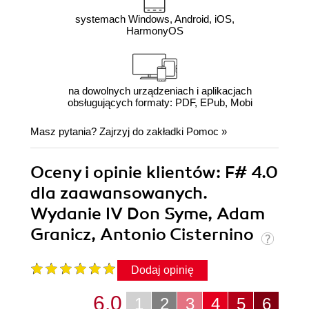
systemach Windows, Android, iOS,
HarmonyOS
na dowolnych urządzeniach i aplikacjach
obsługujących formaty: PDF, EPub, Mobi
Masz pytania? Zajrzyj do zakładki
Pomoc
»
Oceny i opinie klientów: F# 4.0
dla zaawansowanych.
Wydanie IV Don Syme, Adam
Granicz, Antonio Cisternino
Dodaj opinię
6.0
1
2
3
4
5
6