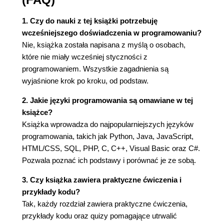
Podsumowanie 65
1. Czy do nauki z tej książki potrzebuję
Pytania i odpowiedzi 65
wcześniejszego doświadczenia w programowaniu?
Warsztaty 66
Nie, książka została napisana z myślą o osobach,
Godzina 4. Pobieranie danych wejściowych i
które nie miały wcześniej styczności z
wyświetlanie danych wyjściowych 69
programowaniem. Wszystkie zagadnienia są
wyjaśnione krok po kroku, od podstaw.
Wyświetlanie danych na ekranie za pomocą
Pythona 69
2. Jakie języki programowania są omawiane w tej
Przechowywanie danych 72
książce?
Przypisywanie wartości 73
Książka wprowadza do najpopularniejszych języków
Pobieranie danych z klawiatury za pomocą
programowania, takich jak Python, Java, JavaScript,
metody input() 75
HTML/CSS, SQL, PHP, C, C++, Visual Basic oraz C#.
Podsumowanie 80
Pozwala poznać ich podstawy i porównać je ze sobą.
Pytania i odpowiedzi 80
Warsztaty 81
3. Czy książka zawiera praktyczne ćwiczenia i
przykłady kodu?
Godzina 5. Przetwarzanie danych z
Tak, każdy rozdział zawiera praktyczne ćwiczenia,
wykorzystaniem liczb i słów 83
przykłady kodu oraz quizy pomagające utrwalić