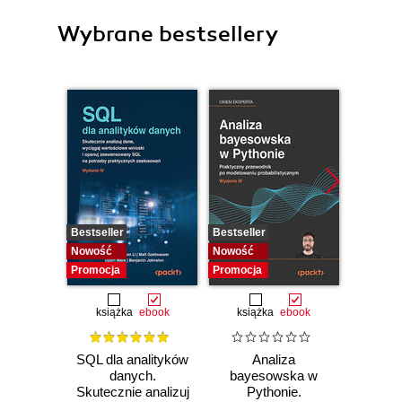
Wybrane bestsellery
Bestseller
Bestseller
Bestselle
Nowość
Nowość
Nowość
Promocja
Promocja
Promocj
książka
ebook
książka
ebook
ksią
SQL dla analityków
Analiza
Strukt
danych.
bayesowska w
Ilu
Skutecznie analizuj
Pythonie.
prz