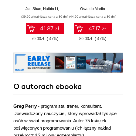
dane, wyciągaj
Praktyczny
wartościowe
przewodnik po
Jun Shan
,
Haibin Li
,
Matt Goldwasser
Osvaldo Martin
,
Upom Malik
,
Benjamin John
Marcel
wnioski i opanuj
modelowaniu
(39,50 zł najniższa cena z 30 dni)
(44,50 zł najniższa cena z 30 dni)
(39,50 zł naj
zaawansowany
probabilistycznym.
SQL na potrzeby
Wydanie III
41.87 zł
47.17 zł
praktycznych
zastosowań.
79.00zł
(-47%)
89.00zł
(-47%)
79.0
Wydanie IV
O autorach
ebooka
Greg Perry
- programista, trener, konsultant.
Doświadczony nauczyciel, który wprowadził tysiące
osób w świat programowania. Autor 75 książek
poświęconych programowaniu (ich łączny nakład
przekroczył 2 miliony egzemplarzy).