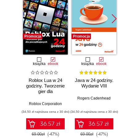
Promocja
Promocja
Promocj
książka
ebook
książka
ebook
ksią
Roblox Lua w 24
Java w 24 godziny.
TCP
godziny. Tworzenie
Wydanie VIII
godzi
gier dla
początkujących
Rogers Cadenhead
Roblox Corporation
Jo
(34,50 zł najniższa cena z 30 dni)
(34,50 zł najniższa cena z 30 dni)
(64,50 zł naj
36.57 zł
36.57 zł
69.00zł
(-47%)
69.00zł
(-47%)
129.0