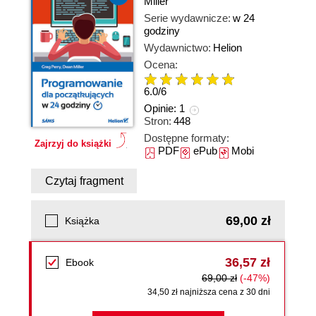
Miller
Serie wydawnicze:
w 24
godziny
Wydawnictwo:
Helion
Ocena:
6.0
/
6
Opinie:
1
Stron:
448
Dostępne formaty:
Zajrzyj do książki
PDF
ePub
Mobi
Czytaj fragment
69,00 zł
Książka
36,57 zł
Ebook
69,00 zł
(-47%)
34,50 zł najniższa cena z 30 dni