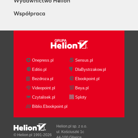
Wydawnictwo Helion
Java udostępnia zawartość wykonywalną 176
Automatyczne wykonywanie 177
Współpraca
Zawartość wykonywalna dostosowana do wielu
systemów 178
Podsumowanie użytkowania Javy 179
Zacznij od niezależnego programu w Javie 180
Interfejs Javy 181
Kwestie bezpieczeństwa 182
Onepress.pl
Sensus.pl
Java jako język do pisania gier 183
Editio.pl
DlaBystrzakow.pl
Mechanizmy języka Java 183
Przygotowania do rozpoczęcia 187
Bezdroza.pl
Ebookpoint.pl
Podsumowanie 188
Videopoint.pl
Beya.pl
Pytania i odpowiedzi 188
Czytalisek.pl
Sploty
Warsztaty 188
Biblio.Ebookpoint.pl
Godzina 11. Szczegółowe omówienie Javy 191
Definiowanie danych w Javie 191
Helion.pl sp. z o.o.
Operatory 196
ul. Kościuszki 1c
Sterowanie programem 200
© Helion.pl 1991-2026
44-100 Gliwice