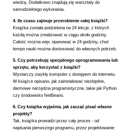
Jeszcze o łańcuchach znaków 83
wiedzę. Dodatkowo znajdują się warsztaty do
Wykonywanie obliczeń matematycznych w
samodzielnego wykonania.
Pythonie 87
4. Ile czasu zajmuje przerobienie całej książki?
W jaki sposób komputery wykonują obliczenia? 89
Książka została podzielona na 24 lekcje, z których
Używanie znaków Unicode 92
każdą można zrealizować w ciągu około godziny.
Przegląd funkcji 93
Całość można więc opanować w 24 godziny, choć
Podsumowanie 98
tempo nauki można dostosować do własnych potrzeb.
Pytania i odpowiedzi 99
Warsztaty 99
5. Czy potrzebuję specjalnego oprogramowania lub
CZĘŚĆ II. PODSTAWY PROGRAMOWANIA
sprzętu, aby korzystać z książki?
Wystarczy zwykły komputer z dostępem do internetu.
Godzina 6. Sterowanie programami 103
W książce opisano, jak zainstalować niezbędne,
Porównywanie danych za pomocą instrukcji if 103
darmowe narzędzia programistyczne, takie jak Python
Pisanie warunków 106
czy środowisko NetBeans.
Pętle 108
Podsumowanie 116
6. Czy książka wyjaśnia, jak zacząć pisać własne
Pytania i odpowiedzi 116
projekty?
Warsztaty 116
Tak, książka prowadzi przez cały proces - od
napisania pierwszego programu, przez projektowanie
Godzina 7. Narzędzia do debugowania 119