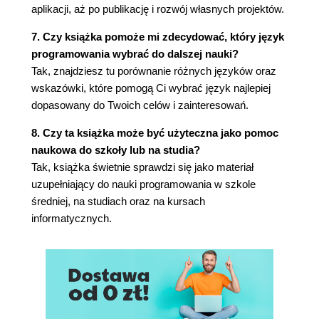
aplikacji, aż po publikację i rozwój własnych projektów.
Pierwszy błąd 119
Wszystko zależy od precyzji 120
7. Czy książka pomoże mi zdecydować, który język
Pisz przejrzyste programy 126
programowania wybrać do dalszej nauki?
Dodatkowe techniki debugowania 127
Tak, znajdziesz tu porównanie różnych języków oraz
Podsumowanie 128
wskazówki, które pomogą Ci wybrać język najlepiej
Pytania i odpowiedzi 128
dopasowany do Twoich celów i zainteresowań.
Warsztaty 129
8. Czy ta książka może być użyteczna jako pomoc
Godzina 8. Techniki programowania strukturalnego
naukowa do szkoły lub na studia?
131
Tak, książka świetnie sprawdzi się jako materiał
uzupełniający do nauki programowania w szkole
Programowanie strukturalne 131
średniej, na studiach oraz na kursach
Umieszczanie kodu w Pythonie w funkcjach 137
informatycznych.
Testowanie programu 139
Profilowanie kodu 141
Wróćmy do programowania 141
Podsumowanie 142
Pytania i odpowiedzi 142
Warsztaty 142