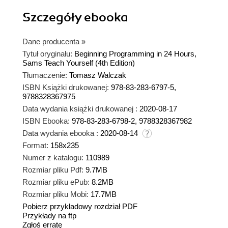
Szczegóły
ebooka
Dane producenta
»
Tytuł oryginału:
Beginning Programming in 24 Hours,
Sams Teach Yourself (4th Edition)
Tłumaczenie:
Tomasz Walczak
ISBN Książki drukowanej:
978-83-283-6797-5,
9788328367975
Data wydania książki drukowanej :
2020-08-17
ISBN Ebooka:
978-83-283-6798-2, 9788328367982
Data wydania ebooka :
2020-08-14
Format:
158x235
Numer z katalogu:
110989
Rozmiar pliku Pdf:
9.7MB
Rozmiar pliku ePub:
8.2MB
Rozmiar pliku Mobi:
17.7MB
Pobierz przykładowy rozdział PDF
Przykłady na ftp
Zgłoś erratę