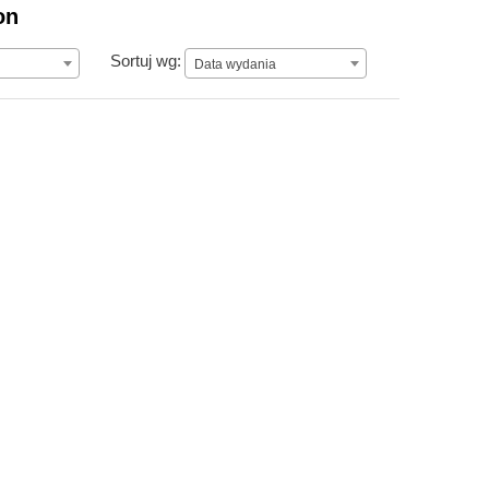
on
Data wydania
Sortuj wg:
Data wydania