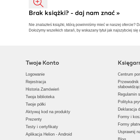
Brak książki? - daj nam znać »
Nie znalazłeś książki, którą powinniśmy mieć w naszej ofercie? 
Dołożymy wszelkich starań, by wskazany tytuł jak najszybciej się 
Twoje Konto
Księgar
Logowanie
Centrum po
Rejestracja
Przewodnik 
słabowidząc
Historia Zamówień
Regulamin s
Twoja biblioteka
Polityka pr
Twoje półki
Deklaracja 
Aktywuj kod na produkty
Formy i kos
Prezenty
Formy płatn
Testy i certyfikaty
Usprawnij 
Aplikacja Helion - Android
Blog