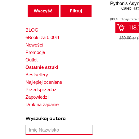
Python's Asy
Programming 
Caleb Hat
Wyczyść
(83,40 zł najniższa 
118.
BLOG
eBooki za 0,00zł
139.00 zł
Nowości
Promocje
Outlet
Ostatnie sztuki
Bestsellery
Najlepiej oceniane
Przedsprzedaż
Zapowiedzi
Druk na żądanie
Wyszukaj autora