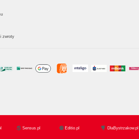
su
i zwroty
l
Sensus.pl
Editio.pl
DlaBystrzakow.pl