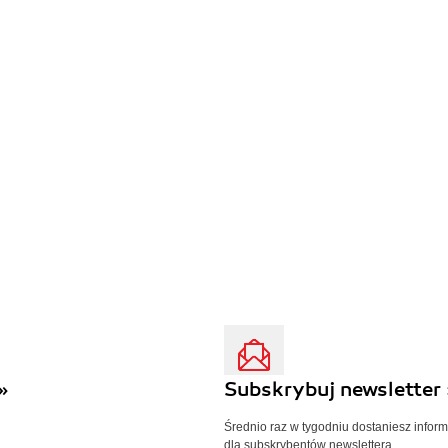
»
Subskrybuj newsletter 
Średnio raz w tygodniu dostaniesz infor
dla subskrybentów newslettera.