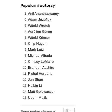
Popularni autorzy
Anil Ananthaswamy
Adam Józefiok
Witold Wrotek
Aurélien Géron
Witold Krieser
Chip Huyen
Mark Lutz
Michael Albada
Chrissy LeMaire
Brandon Abshire
Rishal Hurbans
Jun Shan
Haibin Li
Matt Goldwasser
Upom Malik
Bony podarunkowe »