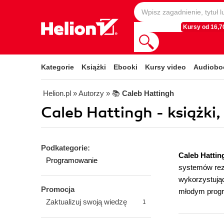
Kursy od 16,70
Kategorie
Książki
Ebooki
Kursy video
Audiobo
Helion.pl
» Autorzy
» 📚
Caleb Hattingh
Caleb Hattingh - książki,
Podkategorie:
Caleb Hattin
Programowanie
systemów rez
wykorzystują
Promocja
młodym progra
Zaktualizuj swoją wiedzę
1