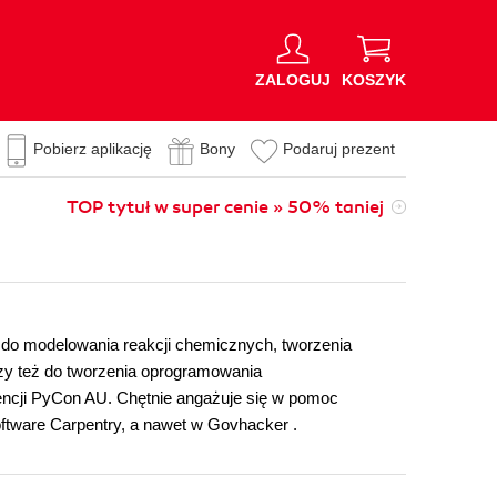
ZALOGUJ
KOSZYK
Pobierz aplikację
Bony
Podaruj prezent
TOP tytuł w super cenie » 50% taniej
 do modelowania reakcji chemicznych, tworzenia
y też do tworzenia oprogramowania
encji PyCon AU. Chętnie angażuje się w pomoc
ftware Carpentry, a nawet w Govhacker .