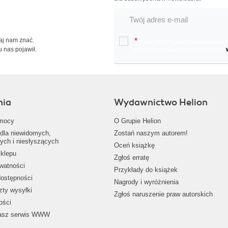
Daj nam znać.
*
Chcę otrzymywać na podany e-ma
u nas pojawił.
oraz nowościach wydawniczych.
nia
Wydawnictwo Helion
mocy
O Grupie Helion
dla niewidomych,
Zostań naszym autorem!
ych i niesłyszących
Oceń książkę
klepu
Zgłoś erratę
ywatności
Przykłady do książek
dostępności
Nagrody i wyróżnienia
zty wysyłki
Zgłoś naruszenie praw autorskich
ości
nasz serwis WWW