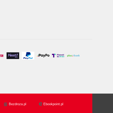
Bezdroza.pl
Ebookpoint.pl