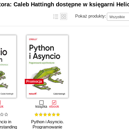
tora: Caleb Hattingh dostępne w księgarni Heli
Pokaż produkty:
Wszystkie
Promocja
ok
książka
ebook
cio in
Python i Asyncio.
rstanding
Programowanie