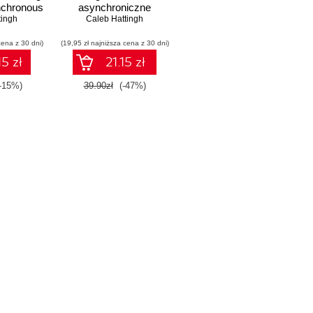
nchronous
asynchroniczne
Features
tingh
Caleb Hattingh
cena z 30 dni)
(19,95 zł najniższa cena z 30 dni)
15 zł
21.15 zł
(-15%)
39.90zł
(-47%)