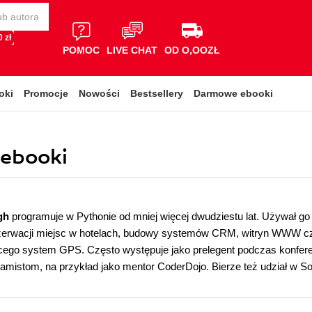
 zł
POMOC
LIVE CHAT
OD O,OOZŁ
oki
Promocje
Nowości
Bestsellery
Darmowe ebooki
 ebooki
gh
programuje w Pythonie od mniej więcej dwudziestu lat. Używał go
erwacji miejsc w hotelach, budowy systemów CRM, witryn WWW cz
cego system GPS. Często występuje jako prelegent podczas konfer
mistom, na przykład jako mentor CoderDojo. Bierze też udział w So