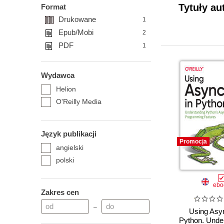
Tytuły au
Format
Drukowane
1
Epub/Mobi
2
PDF
1
Wydawca
Helion
O'Reilly Media
Język publikacji
Promocja
angielski
polski
ebo
Zakres cen
–
Using Asyn
Python. Unde