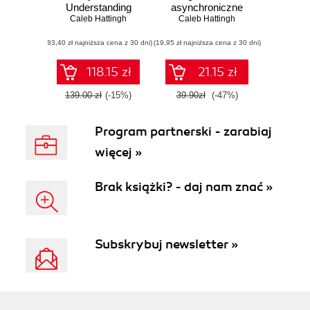
Understanding
asynchroniczne
Caleb Hattingh
Python's
Caleb Hattingh
Asynchronous
(83,40 zł najniższa cena z 30 dni)
Programming
(19,95 zł najniższa cena z 30 dni)
Features
118.15 zł
21.15 zł
139.00 zł
(-15%)
39.90zł
(-47%)
Program partnerski - zarabiaj
więcej »
Brak książki? - daj nam znać »
Subskrybuj newsletter »