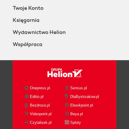
Twoje Konto
Księgarnia
Wydawnictwo Helion
Współpraca
Onepress.pl
Sensus.pl
Editio.pl
DlaBystrzakow.pl
Bezdroza.pl
Ebookpoint.pl
Videopoint.pl
Beya.pl
Czytalisek.pl
Sploty