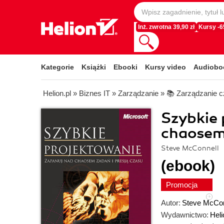
Inż. zwrotna 39,90 zł
Kursy -
Kategorie
Książki
Ebooki
Kursy video
Audiobo
Helion.pl
»
Biznes IT
»
Zarządzanie
»
📚 Zarządzanie 
Szybkie 
chaosem 
Steve McConnell
(ebook)
Promocja
Autor:
Steve McCon
Wydawnictwo:
Heli