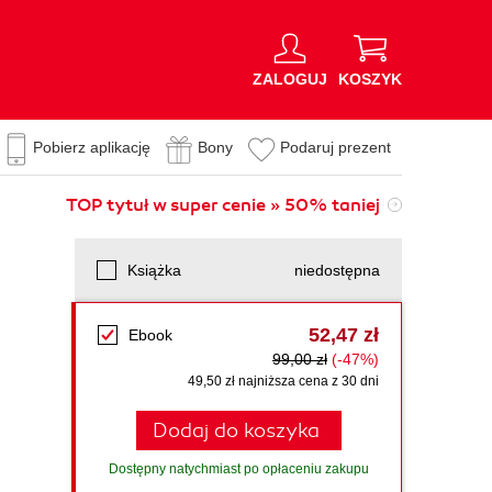
ZALOGUJ
KOSZYK
Pobierz aplikację
Bony
Podaruj prezent
TOP tytuł w super cenie » 50% taniej
Książka
niedostępna
52,47 zł
Ebook
99,00 zł
(-47%)
49,50 zł najniższa cena z 30 dni
Dodaj do koszyka
Dostępny natychmiast po opłaceniu zakupu