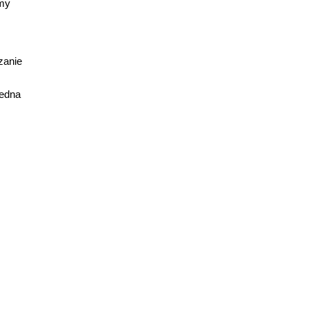
emy
zanie
jedna