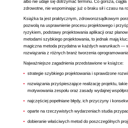
albo nie udaje się dotrzymać terminu. Co gorsza, ciąg
zdrowotne, nie wspominając już o braku sił i czasu na r
Książka ta jest praktycznym, zdroworozsądkowym porad
pozwolą na usprawnienie procesu projektowego i przyśpi
ryzykiem, podstawy projektowania aplikacji oraz planow
metodami szybkiego projektowania, to jednak mają klucz
magiczna metoda przydatna w każdych warunkach — w te
rozwiązania z różnych branż tworzenia oprogramowania
Najważniejsze zagadnienia przedstawione w książce:
strategie szybkiego projektowania i sprawdzone rozw
rozwiązania przyśpieszające realizację projektu, takie
motywowania zespołu oraz zasady wydajnej współpr
najczęściej popełniane błędy, ich przyczyny i konsek
oparte na rzeczywistych wydarzeniach studia przyp
dobieranie właściwych metod do poszczególnych pro