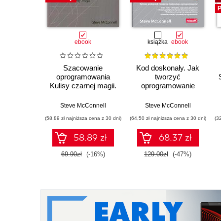
P
ebook
książka
ebook
Szacowanie
Kod doskonały. Jak
oprogramowania
tworzyć
Kulisy czarnej magii.
oprogramowanie
Dla praktyków
pozbawione błędów.
Wydanie II
Steve McConnell
Steve McConnell
(58,89 zł najniższa cena z 30 dni)
(64,50 zł najniższa cena z 30 dni)
(3
58.89 zł
68.37 zł
69.90zł
(-16%)
129.00zł
(-47%)