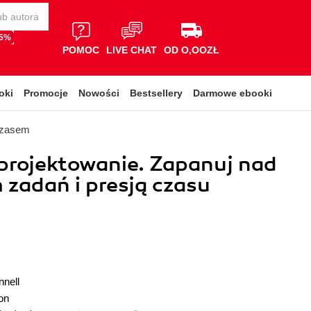
65%
POMOC
LIVE CHAT
OD O,OOZŁ
oki
Promocje
Nowości
Bestsellery
Darmowe ebooki
czasem
projektowanie. Zapanuj nad
zadań i presją czasu
nell
on