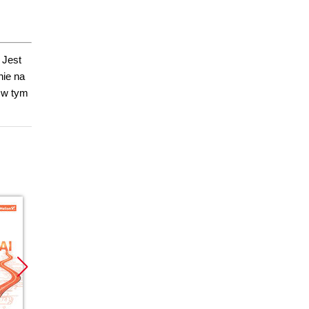
 Jest
nie na
 w tym
Promocja
Promocja
Promoc