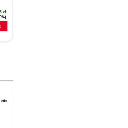
3 zł
40%)
a
ania