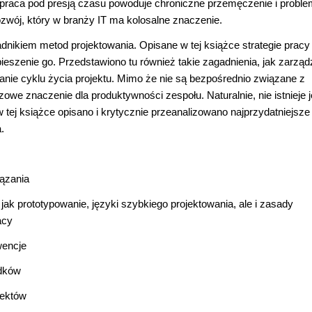
ła praca pod presją czasu powoduje chroniczne przemęczenie i probl
ozwój, który w branży IT ma kolosalne znaczenie.
nikiem metod projektowania. Opisane w tej książce strategie pracy
eszenie go. Przedstawiono tu również takie zagadnienia, jak zarząd
anie cyklu życia projektu. Mimo że nie są bezpośrednio związane z
owe znaczenie dla produktywności zespołu. Naturalnie, nie istnieje 
j książce opisano i krytycznie przeanalizowano najprzydatniejsze
.
iązania
 jak prototypowanie, języki szybkiego projektowania, ale i zasady
acy
wencje
adków
jektów