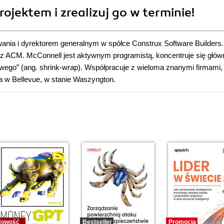
jektem i zrealizuj go w terminie!
nia i dyrektorem generalnym w spółce Construx Software Builders.
az ACM. McConnell jest aktywnym programistą, koncentruje się głów
ego” (ang. shrink-wrap). Współpracuje z wieloma znanymi firmami,
ka w Bellevue, w stanie Waszyngton.
Nowość
Bestseller
Promocja