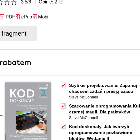
3.5
/
6
Opinie:
2
PDF
ePub
Mobi
j fragment
 rabatem
Szybkie projektowanie. Zapanuj 
chaosem zadań i presją czasu
Steve McConnell
Szacowanie oprogramowania Kul
czarnej magii. Dla praktyków
Steve McConnell
Kod doskonały. Jak tworzyć
oprogramowanie pozbawione
błędów. Wydanie II