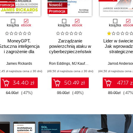
romocja
Nowość
Promocja
książka
ebook
książka
ebook
książka
eboo
MoneyGPT.
Zarządzanie
Lider w świecie
Sztuczna inteligencja
powierzchnią ataku w
Jak wprowadz
i zagrożenie dla
cyberbezpieczeństwie.
strategiczne
globalnej ekonomii
Strategie i techniki
innowacje, rozw
ochrony zasobów
biznes i przewo
James Rickards
Ron Eddings
,
MJ Kaufmann
Jarrod Anderso
cyfrowych
zespołowi w e
2,45 zł najniższa cena z 30 dni)
(49,50 zł najniższa cena z 30 dni)
(44,50 zł najniższa cena 
sztucznej intelig
34.40 zł
50.49 zł
47.17 z
64.90zł
(-47%)
99.00zł
(-49%)
89.00zł
(-47%