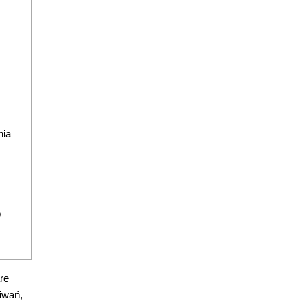
nia
o
re
iwań,