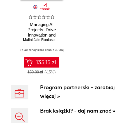
ebook
Managing AI
Projects. Drive
Innovation and
Successfully
Malini Jain Runtasewee
,
Adrián González Sánchez
Navigate the Full AI
(95,40 zł najniższa cena z 30 dni)
Project Lifecycle
135.15 zł
159.00 zł
(-15%)
Program partnerski - zarabiaj
więcej »
Brak książki? - daj nam znać »