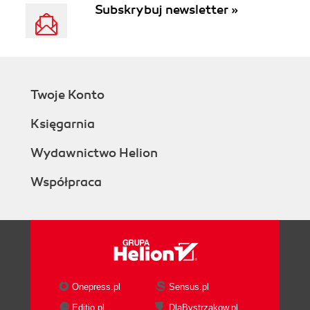
Subskrybuj newsletter »
Twoje Konto
Księgarnia
Wydawnictwo Helion
Współpraca
Onepress.pl
Sensus.pl
Editio.pl
DlaBystrzakow.pl