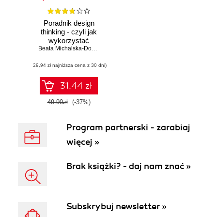
Poradnik design
thinking - czyli jak
wykorzystać
myślenie
Beata Michalska-Dominiak
,
Piotr Grocholiński
projektowe w
(29,94 zł najniższa cena z 30 dni)
biznesie
31.44 zł
49.90zł
(-37%)
Program partnerski - zarabiaj
więcej »
Brak książki? - daj nam znać »
Subskrybuj newsletter »