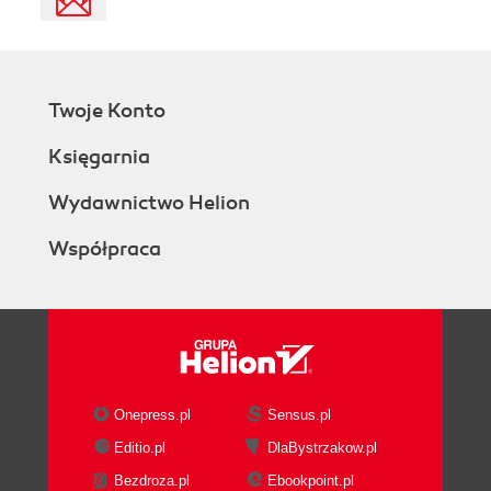
Twoje Konto
Księgarnia
Wydawnictwo Helion
Współpraca
Onepress.pl
Sensus.pl
Editio.pl
DlaBystrzakow.pl
Bezdroza.pl
Ebookpoint.pl