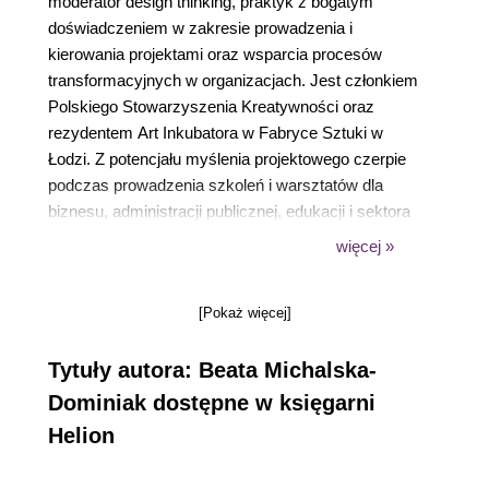
moderator design thinking, praktyk z bogatym
doświadczeniem w zakresie prowadzenia i
kierowania projektami oraz wsparcia procesów
transformacyjnych w organizacjach. Jest członkiem
Polskiego Stowarzyszenia Kreatywności oraz
rezydentem Art Inkubatora w Fabryce Sztuki w
Łodzi. Z potencjału myślenia projektowego czerpie
podczas prowadzenia szkoleń i warsztatów dla
biznesu, administracji publicznej, edukacji i sektora
pozarządowego (ma na koncie ponad 1000 godzin
więcej »
szkoleniowych). Współpracuje z uczelniami, w roli
eksperta bierze udział w konferencjach i
[Pokaż więcej]
kongresach. Angażuje się w wiele inicjatyw, w
ramach których sprawia, że problemy zmieniają się
Tytuły autora: Beata Michalska-
w wyzwania, i wspiera poszukiwanie skutecznych
rozwiązań.
Dominiak dostępne w księgarni
Helion