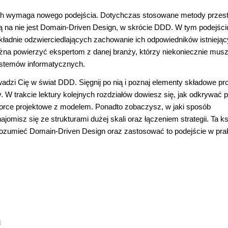
h wymaga nowego podejścia. Dotychczas stosowane metody przesta
 na nie jest Domain-Driven Design, w skrócie DDD. W tym podejści
okładnie odzwierciedlających zachowanie ich odpowiedników istnieją
żna powierzyć ekspertom z danej branży, którzy niekoniecznie mus
systemów informatycznych.
dzi Cię w świat DDD. Sięgnij po nią i poznaj elementy składowe pro
 W trakcie lektury kolejnych rozdziałów dowiesz się, jak odkrywać p
orce projektowe z modelem. Ponadto zobaczysz, w jaki sposób
omisz się ze strukturami dużej skali oraz łączeniem strategii. Ta k
zrozumieć Domain-Driven Design oraz zastosować to podejście w pra
i