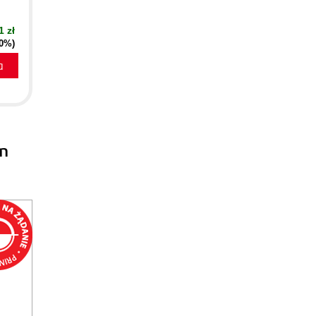
1 zł
40%)
a
m