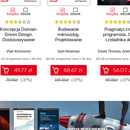
książka
ebook
książka
ebook
książka
eboo
Koncepcja Domain-
Budowanie
Pragmatyczn
Driven Design.
mikrousług.
programista. 
Dostosowywanie
Projektowanie
czeladnika d
architektury aplikacji
drobnoziarnistych
mistrza. Wydani
do strategii
systemów. Wydanie
Vlad Khononov
Sam Newman
David Thomas
,
Andrew
biznesowej
II
7,40 zł najniższa cena z 30 dni)
(65,40 zł najniższa cena z 30 dni)
(53,40 zł najniższa cena 
49.77 zł
68.67 zł
56.07 
79.00zł
(-37%)
109.00zł
(-37%)
89.00zł
(-37%