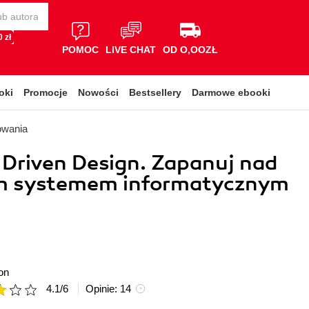
 zł
POMOC
LIVE CHAT
OD O,OOZŁ
oki
Promocje
Nowości
Bestsellery
Darmowe ebooki
owania
Driven Design. Zapanuj nad
m systemem informatycznym
on
4.1
/
6
Opinie:
14