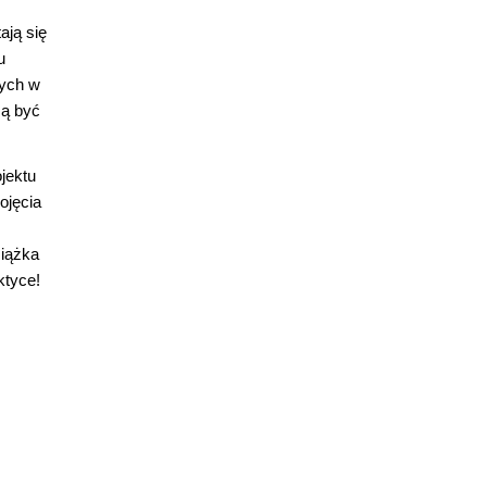
ją się
u
cych w
zą być
jektu
ojęcia
siążka
ktyce!