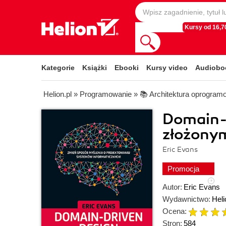
Kursy od 16,70
Kategorie
Książki
Ebooki
Kursy video
Audiobo
Helion.pl
»
Programowanie
»
📚 Architektura oprogram
Domain-
złożony
Eric Evans
Promocja
Autor:
Eric Evans
Wydawnictwo:
Heli
Ocena:
Stron:
584