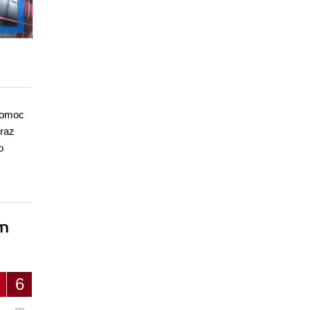
 pomoc
raz
o
ym
6