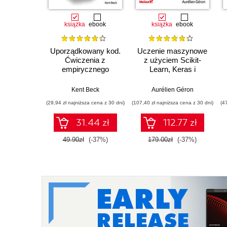
książka
ebook
książka
ebook
Uporządkowany kod.
Uczenie maszynowe
Ćwiczenia z
z użyciem Scikit-
empirycznego
Learn, Keras i
projektowania
TensorFlow. Wydanie
oprogramowania
III
Kent Beck
Aurélien Géron
(29,94 zł najniższa cena z 30 dni)
(107,40 zł najniższa cena z 30 dni)
(4
31.44 zł
112.77 zł
49.90zł
(-37%)
179.00zł
(-37%)