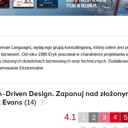
omain Language), będącego grupą konsultingową, której celem jest
biznesem. Od roku 1980 Eryk pracował w charakterze projektanta o
u złożonych dziedzinach biznesowych oraz technicznych. Dodatkow
gramowanie Ekstremalne
in-Driven Design. Zapanuj nad złożon
c Evans
(14)
4.1
1
2
3
4
5