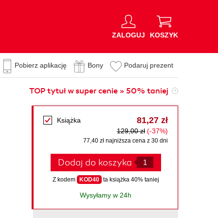
ZALOGUJ
KOSZYK
Pobierz aplikację
Bony
Podaruj prezent
TOP tytuł w super cenie » 50% taniej
81,27 zł
Książka
129,00 zł
(-37%)
77,40 zł najniższa cena z 30 dni
Dodaj do koszyka
Z kodem
KOD40
ta książka 40% taniej
Wysyłamy w 24h