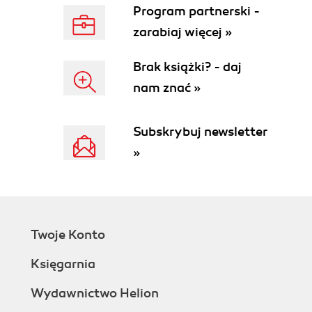
Określanie odpowiedniego zakresu (95)
Program partnerski -
Znajdź odpowiedzi na pytania "Dlaczego?" i
zarabiaj więcej »
"Kto?" (96)
Zrozum, skąd bierze się wartość (98)
Brak książki? - daj
Dowiedz się, jakich wyników oczekują
nam znać »
użytkownicy biznesowi (99)
Niech deweloperzy zapewnią część "chcę"
historyjek użytkownika (100)
Subskrybuj newsletter
Współpraca w celu zdefiniowania zakresu bez
»
kontroli wysokiego poziomu (101)
Zapytaj o to, jak coś może być przydatne
(102)
Zapytaj o rozwiązanie alternatywne (103)
Nie patrz na projekt wyłącznie z perspektywy
Twoje Konto
najniższego poziomu (103)
Zadbaj, aby zespoły dostarczały kompletne
Księgarnia
funkcje (104)
Więcej informacji (105)
Wydawnictwo Helion
Pamiętaj (106)