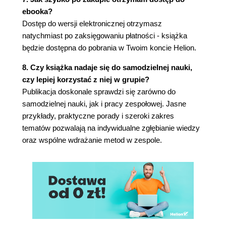
Uzyskaj zatwierdzenie na eksportowanej
ebooka?
żyjącej dokumentacji (84)
Dostęp do wersji elektronicznej otrzymasz
Uzyskaj zatwierdzenie zakresu, a nie
natychmiast po zaksięgowaniu płatności - książka
specyfikacji (84)
będzie dostępna do pobrania w Twoim koncie Helion.
Uzyskaj zatwierdzenie "odchudzonych"
przypadków użycia (85)
8. Czy książka nadaje się do samodzielnej nauki,
Wprowadź realizacje przypadków użycia (86)
czy lepiej korzystać z niej w grupie?
Znaki ostrzegawcze (87)
Publikacja doskonale sprawdzi się zarówno do
Uważaj na testy, które często dają różne
samodzielnej nauki, jak i pracy zespołowej. Jasne
wyniki (87)
przykłady, praktyczne porady i szeroki zakres
Uważaj na bumerangi (88)
tematów pozwalają na indywidualne zgłębianie wiedzy
Uważaj na niedopasowanie organizacyjne
oraz wspólne wdrażanie metod w zespole.
(88)
Uważaj na kod "na wszelki wypadek" (89)
Uważaj na "chirurgię śrutówką" (90)
Pamiętaj (90)
CZĘŚĆ II. WZORCE KLUCZOWYCH PROCESÓW
5. Definiowanie zakresu na podstawie celów (93)