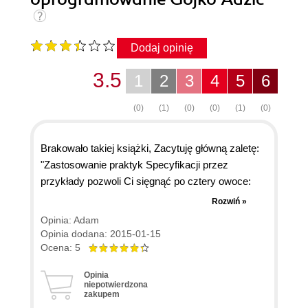
Dodaj opinię
3.5
1
2
3
4
5
6
(0)
(1)
(0)
(0)
(1)
(0)
Brakowało takiej książki, Zacytuję główną zaletę:
"Zastosowanie praktyk Specyfikacji przez
przykłady pozwoli Ci sięgnąć po cztery owoce:
będziesz miał do swojej dyspozycji wiarygodną i
Rozwiń »
rzetelną żyjącą dokumentację, ułatwisz sobie
Opinia: Adam
jasne definiowanie oczekiwań, zapewniając
Opinia dodana: 2015-01-15
sprawną walidację, ograniczysz konieczność
Ocena: 5
przeróbek produktu, a zespół zajmujący się
Opinia
wytwarzaniem oprogramowania i interesariusze
niepotwierdzona
zakupem
zyskają przekonanie, że powstający produkt