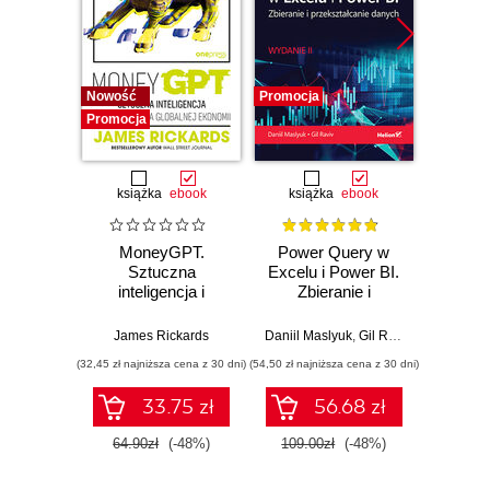
Nowość
Promocja
Bestselle
Promocja
Promocj
książka
ebook
książka
ebook
ksią
MoneyGPT.
Power Query w
U
Sztuczna
Excelu i Power BI.
mas
inteligencja i
Zbieranie i
użyci
zagrożenie dla
przekształcanie
Lear
globalnej ekonomii
danych. Wydanie II
Ten
James Rickards
Daniil Maslyuk
,
Gil Raviv
Auré
Wyd
(32,45 zł najniższa cena z 30 dni)
(54,50 zł najniższa cena z 30 dni)
(89,50 zł naj
33.75 zł
56.68 zł
64.90zł
(-48%)
109.00zł
(-48%)
179.0