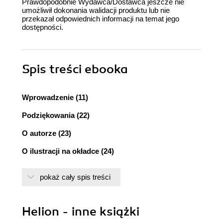
Prawdopodobnie Wydawca/Dostawca jeszcze nie
umożliwił dokonania walidacji produktu lub nie
przekazał odpowiednich informacji na temat jego
dostępności.
Spis treści
ebooka
Wprowadzenie (11)
Podziękowania (22)
O autorze (23)
O ilustracji na okładce (24)
CZĘŚĆ I. ZACZYNAMY!
pokaż cały spis treści
1. Kluczowe korzyści (27)
Sprawniejsze wprowadzanie zmian (30)
Helion - inne książki
Wyższa jakość produktu (32)