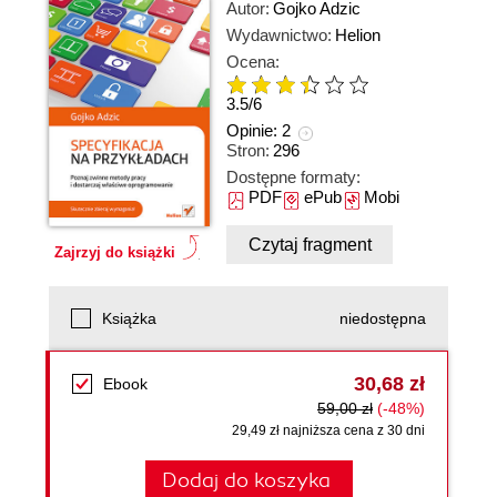
Autor:
Gojko Adzic
Wydawnictwo:
Helion
Ocena:
3.5
/
6
Opinie:
2
Stron:
296
Dostępne formaty:
PDF
ePub
Mobi
Czytaj fragment
Zajrzyj do książki
Książka
niedostępna
30,68 zł
Ebook
59,00 zł
(-48%)
29,49 zł najniższa cena z 30 dni
Dodaj do koszyka