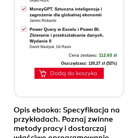
Gojko Adzic
MoneyGPT. Sztuczna inteligencja i
zagrożenie dla globalnej ekonomii
James Rickards
Power Query w Excelu i Power BI.
Zbieranie i przekształcanie danych.
Wydanie II
Daniil Maslyuk
,
Gil Raviv
Cena zestawu:
112.63 zł
Oszczędzasz: 120,27 zł (52%)
Dodaj do koszyka
Opis
ebooka
: Specyfikacja na
przykładach. Poznaj zwinne
metody pracy i dostarczaj
właściwe oprogramowanie