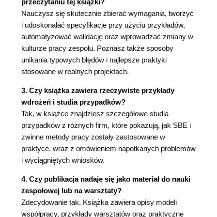
przeczytaniu tej książki?
Nauczysz się skutecznie zbierać wymagania, tworzyć
4. Inicjowanie zmian (63)
i udoskonalać specyfikacje przy użyciu przykładów,
Jak rozpocząć zmianę procesu? (64)
automatyzować walidację oraz wprowadzać zmiany w
Wdrażaj specyfikację przez przykłady jako
kulturze pracy zespołu. Poznasz także sposoby
część rozległego procesu zmian (65)
unikania typowych błędów i najlepsze praktyki
Skup się na poprawie jakości (65)
stosowane w realnych projektach.
Zacznij od automatyzacji testów
funkcjonalnych (66)
3. Czy książka zawiera rzeczywiste przykłady
Wprowadź narzędzie do wykonywalnych
wdrożeń i studia przypadków?
specyfikacji (68)
Tak, w książce znajdziesz szczegółowe studia
Wykorzystaj TDD jako odskocznię (70)
przypadków z różnych firm, które pokazują, jak SBE i
Jak zacząć zmieniać kulturę zespołu? (70)
zwinne metody pracy zostały zastosowane w
Unikaj używania terminów sugerujących
praktyce, wraz z omówieniem napotkanych problemów
zwinność lub bycie "agile" (70)
i wyciągniętych wniosków.
Zadbaj o uzyskanie wsparcia kierownictwa
4. Czy publikacja nadaje się jako materiał do nauki
(72)
zespołowej lub na warsztaty?
Sprzedaj specyfikację przez przykłady jako
Zdecydowanie tak. Książka zawiera opisy modeli
lepszą metodę wykonywania testów
współpracy, przykłady warsztatów oraz praktyczne
akceptacyjnych (73)