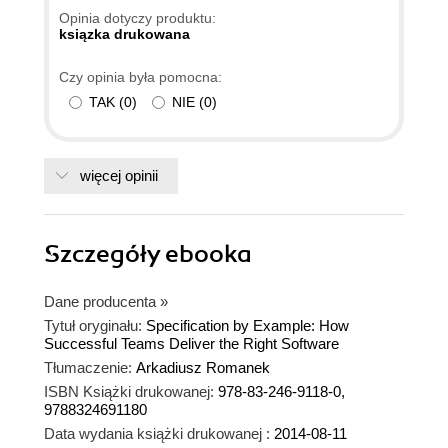
stanowi właściwą odpowiedź na ich potrzeby."
Opinia dotyczy produktu:
ksiązka drukowana
Czy opinia była pomocna:
TAK
(
0
)
NIE
(
0
)
więcej opinii
Szczegóły
ebooka
Dane producenta
»
Tytuł oryginału:
Specification by Example: How
Successful Teams Deliver the Right Software
Tłumaczenie:
Arkadiusz Romanek
ISBN Książki drukowanej:
978-83-246-9118-0,
9788324691180
Data wydania książki drukowanej :
2014-08-11