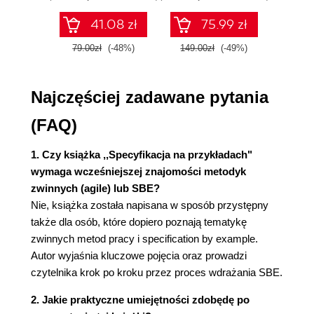
Historyjki użytkowników podstawowego
elementu systemu lojalnościowego (51)
41.08 zł
75.99 zł
Kluczowe przykłady (51)
79.00zł
(-48%)
149.00zł
(-49%)
59.9
Kluczowe przykłady: Darmowa dostawa (52)
Specyfikacja z przykładami (52)
Darmowa dostawa (52)
Najczęściej zadawane pytania
Przykłady (53)
Wykonywalna specyfikacja (53)
(FAQ)
Żyjąca dokumentacja (53)
Pamiętaj (54)
1. Czy książka ,,Specyfikacja na przykładach"
wymaga wcześniejszej znajomości metodyk
3. Żyjąca dokumentacja (55)
zwinnych (agile) lub SBE?
Dlaczego potrzebujemy pewnej dokumentacji?
Nie, książka została napisana w sposób przystępny
(56)
także dla osób, które dopiero poznają tematykę
Testy mogą być dobrą dokumentacją (57)
zwinnych metod pracy i specification by example.
Tworzenie dokumentacji na podstawie
Autor wyjaśnia kluczowe pojęcia oraz prowadzi
wykonywalnej specyfikacji (58)
czytelnika krok po kroku przez proces wdrażania SBE.
Zalety modelu zorientowanego na dokumentację
(60)
2. Jakie praktyczne umiejętności zdobędę po
Pamiętaj (61)