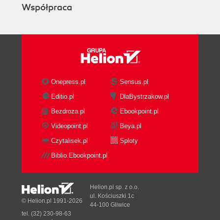
Współpraca
6. Wspólne specyfikowanie (107)
Dlaczego podczas definiowania specyfikacji
musimy ze sobą współpracować? (108)
Najpopularniejsze modele współpracy (109)
Spróbuj zorganizować duże warsztaty dla
wszystkich członków zespołu (109)
Onepress.pl
Sensus.pl
Wypróbuj spotkania w mniejszym gronie
Editio.pl
DlaBystrzakow.pl
("trzej amigos") (111)
Programujcie w parach (113)
Bezdroza.pl
Ebookpoint.pl
Spraw, aby testerzy przed iteracją regularnie
Videopoint.pl
Beya.pl
sprawdzali testy (115)
Czytalisek.pl
Sploty
Spróbuj nieformalnych rozmów (115)
Biblio.Ebookpoint.pl
Przygotowanie współpracy (116)
Organizuj spotkania przygotowawcze (117)
Zdobądź zaangażowanie interesariuszy (118)
Helion.pl sp. z o.o.
Dobrze przygotuj się do wstępnych spotkań z
ul. Kościuszki 1c
© Helion.pl 1991-2026
interesariuszami (119)
44-100 Gliwice
tel. (32) 230-98-63
Niech członkowie zespołu przejrzą historyjki