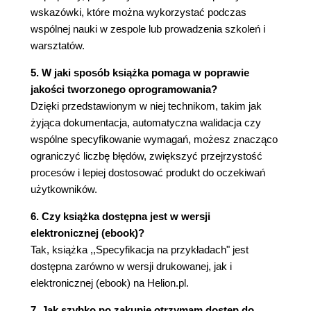
wskazówki, które można wykorzystać podczas
Niech automatyzacja testów nie będzie celem
wspólnej nauki w zespole lub prowadzenia szkoleń i
końcowym (74)
warsztatów.
Nie koncentruj się wyłącznie na narzędziu
(75)
5. W jaki sposób książka pomaga w poprawie
W czasie migracji niech jedna osoba ciągle
jakości tworzonego oprogramowania?
pracuje nad starszymi skryptami (75)
Dzięki przedstawionym w niej technikom, takim jak
Sprawdzaj, kto wykonuje testy automatyczne
żyjąca dokumentacja, automatyczna walidacja czy
(76)
wspólne specyfikowanie wymagań, możesz znacząco
Jak zespoły wdrażają zasady współpracy w
ograniczyć liczbę błędów, zwiększyć przejrzystość
procesach iteracyjnych i przepływu? (77)
procesów i lepiej dostosować produkt do oczekiwań
Zespół Global Talent Management z Ultimate
użytkowników.
Software (77)
Zespół Sierra w BNP Paribas (80)
6. Czy książka dostępna jest w wersji
Sky Network Services (81)
elektronicznej (ebook)?
Radzenie sobie z potrzebą formalnego
Tak, książka ,,Specyfikacja na przykładach" jest
zatwierdzenia i identyfikowalnością (82)
dostępna zarówno w wersji drukowanej, jak i
Zachowaj wykonywalne specyfikacje w
elektronicznej (ebook) na Helion.pl.
systemie kontroli wersji (83)
7. Jak szybko po zakupie otrzymam dostęp do