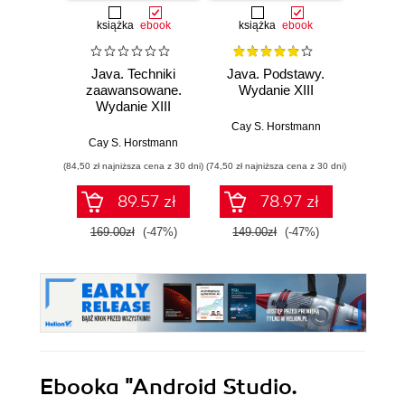
książka
ebook
książka
ebook
ksią
Java. Techniki
Java. Podstawy.
Upor
zaawansowane.
Wydanie XIII
kod. 
Wydanie XIII
empi
proj
Cay S. Horstmann
oprog
Cay S. Horstmann
Ke
(84,50 zł najniższa cena z 30 dni)
(74,50 zł najniższa cena z 30 dni)
(24,95 zł naj
89.57 zł
78.97 zł
169.00zł
(-47%)
149.00zł
(-47%)
49.9
Ebooka
"Android Studio.