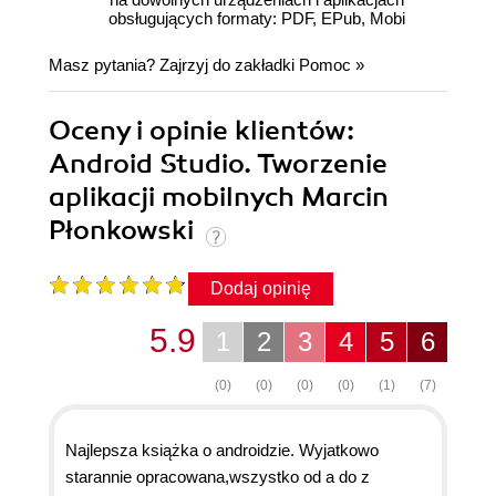
obsługujących formaty: PDF, EPub, Mobi
Masz pytania? Zajrzyj do zakładki
Pomoc
»
Oceny i opinie klientów:
Android Studio. Tworzenie
aplikacji mobilnych Marcin
Płonkowski
Dodaj opinię
5.9
1
2
3
4
5
6
(0)
(0)
(0)
(0)
(1)
(7)
Najlepsza książka o androidzie. Wyjatkowo
starannie opracowana,wszystko od a do z