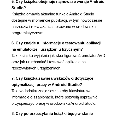
5.2. Powiadomienia zwierające akcje (188)
5. Czy książka obejmuje najnowsze wersje Android
5.3. Powiadomienia z rozszerzonym widokiem
Studio?
(190)
Książka omawia aktualne funkcje Android Studio
5.4. Priorytety powiadomień (193)
dostępne w momencie publikacji, w tym nowoczesne
5.5. Grupowanie powiadomień (197)
narzędzia i rozwiązania stosowane w środowisku
5.6. Powiadomienia z odpowiedzią (200)
programistycznym.
Rozdział 6. Praca z komponentami interfejsu
6. Czy znajdę tu informacje o testowaniu aplikacji
na emulatorze i urządzeniu fizycznym?
użytkownika (207)
Tak, książka wyjaśnia jak skonfigurować emulator AVD
6.1. Zachowywanie stanu aktywności (207)
oraz jak uruchamiać i testować aplikacje na
6.2. Obsługa zmian konfiguracji (215)
rzeczywistych urządzeniach.
6.2.1. Zmiana orientacji ekranu (215)
6.2.2. Pozostałe zmiany konfiguracyjne (220)
7. Czy książka zawiera wskazówki dotyczące
6.3. Oprogramowywanie kontrolek interfejsu
optymalizacji pracy w Android Studio?
użytkownika (221)
Tak, w dodatku znajdziesz skróty klawiaturowe i
6.3.1. Kontrolka AutoCompleteTextView (221)
informacje o szablonach, które pozwolą usprawnić i
6.3.2. Kontrolka ListView (225)
przyspieszyć pracę w środowisku Android Studio.
6.3.3. Kontrolka Spinner (237)
8. Czy po przeczytaniu książki będę w stanie
6.3.4. Klasy ListActivity i ListFragment (241)