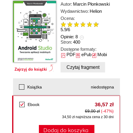
Autor:
Marcin Płonkowski
Wydawnictwo:
Helion
Ocena:
5.9
/
6
Opinie:
8
Stron:
400
Dostępne formaty:
PDF
ePub
Mobi
Czytaj fragment
Zajrzyj do książki
Książka
niedostępna
36,57 zł
Ebook
69,00 zł
(-47%)
34,50 zł najniższa cena z 30 dni
Dodaj do koszyka