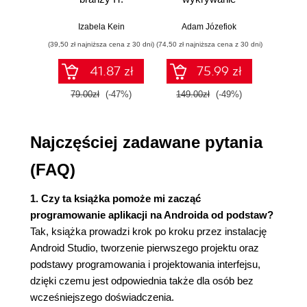
Praktyczne
włamań
ste
1.7.10. Zwijanie i rozwijanie kodu (48)
przykłady i
p
Izabela Kein
Adam Józefiok
Wito
1.7.11. Formatowanie kodu (49)
ćwiczenia
(39,50 zł najniższa cena z 30 dni)
(74,50 zł najniższa cena z 30 dni)
(29,95 zł naj
Rozdział 2. Podstawy tworzenia interfejsu
41.87 zł
75.99 zł
użytkownika (51)
79.00zł
(-47%)
149.00zł
(-49%)
59.9
2.1. Edytor układów (51)
2.2. Praca z układami (54)
2.2.1. Układ LinearLayout (Horizontal) (55)
Najczęściej zadawane pytania
2.2.2. Układ LinearLayout (Vertical) (63)
2.2.3. Układ RelativeLayout (70)
(FAQ)
2.2.4. Układ TableLayout (76)
2.2.5. Układ GridLayout (80)
1. Czy ta książka pomoże mi zacząć
2.2.6. Układ FrameLayout (83)
programowanie aplikacji na Androida od podstaw?
2.2.7. Zagnieżdżanie układów (84)
Tak, książka prowadzi krok po kroku przez instalację
2.2.8. Komponent ScrollView (86)
Android Studio, tworzenie pierwszego projektu oraz
2.3. Komponenty interfejsu użytkownika (87)
podstawy programowania i projektowania interfejsu,
2.3.1. Kategoria Widgets (88)
dzięki czemu jest odpowiednia także dla osób bez
wcześniejszego doświadczenia.
Rozdział 3. Style i tematy (101)