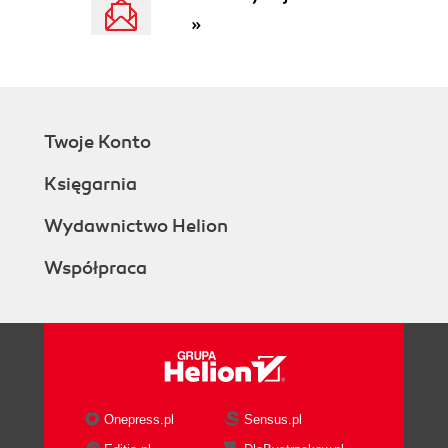
»
(351)
8.1. Zapisywanie wartości typów prostych (351)
8.2. Zapisywanie danych do pliku (356)
8.3. Dostęp do listy kontaktów (361)
8.4. Korzystanie z bazy danych (371)
Twoje Konto
Dodatek A. Usprawnienia w pisaniu kodu (377)
Księgarnia
A.1. Skróty klawiaturowe (377)
A.2. Szablony (385)
Wydawnictwo Helion
Skorowidz (393)
Współpraca
Onepress.pl
Sensus.pl