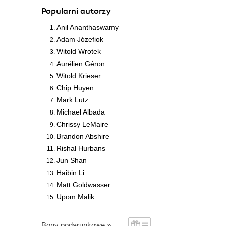
Popularni autorzy
Anil Ananthaswamy
Adam Józefiok
Witold Wrotek
Aurélien Géron
Witold Krieser
Chip Huyen
Mark Lutz
Michael Albada
Chrissy LeMaire
Brandon Abshire
Rishal Hurbans
Jun Shan
Haibin Li
Matt Goldwasser
Upom Malik
Bony podarunkowe »