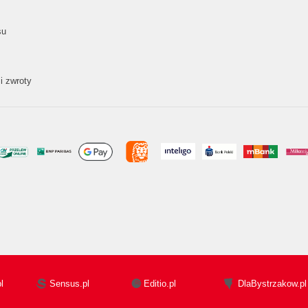
su
i zwroty
l
Sensus.pl
Editio.pl
DlaBystrzakow.pl