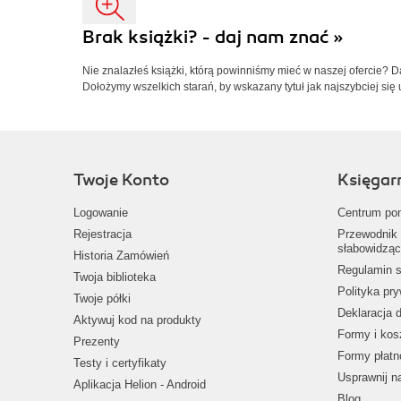
Brak książki? - daj nam znać »
Nie znalazłeś książki, którą powinniśmy mieć w naszej ofercie? 
Dołożymy wszelkich starań, by wskazany tytuł jak najszybciej się 
Twoje Konto
Księgar
Logowanie
Centrum po
Rejestracja
Przewodnik 
słabowidząc
Historia Zamówień
Regulamin s
Twoja biblioteka
Polityka pr
Twoje półki
Deklaracja 
Aktywuj kod na produkty
Formy i kos
Prezenty
Formy płatn
Testy i certyfikaty
Usprawnij 
Aplikacja Helion - Android
Blog