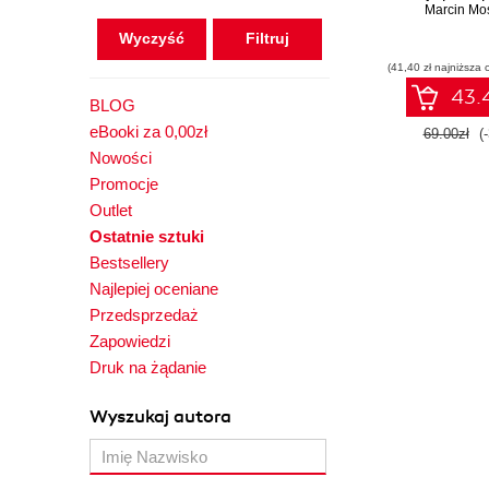
Marcin Mo
Wyczyść
(41,40 zł najniższa 
43.4
BLOG
eBooki za 0,00zł
69.00zł
(
Nowości
Promocje
Outlet
Ostatnie sztuki
Bestsellery
Najlepiej oceniane
Przedsprzedaż
Zapowiedzi
Druk na żądanie
Wyszukaj autora