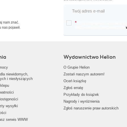
Daj nam znać.
*
Chcę otrzymywać na podany e-ma
u nas pojawił.
oraz nowościach wydawniczych.
nia
Wydawnictwo Helion
mocy
O Grupie Helion
dla niewidomych,
Zostań naszym autorem!
ych i niesłyszących
Oceń książkę
klepu
Zgłoś erratę
ywatności
Przykłady do książek
dostępności
Nagrody i wyróżnienia
zty wysyłki
Zgłoś naruszenie praw autorskich
ości
nasz serwis WWW