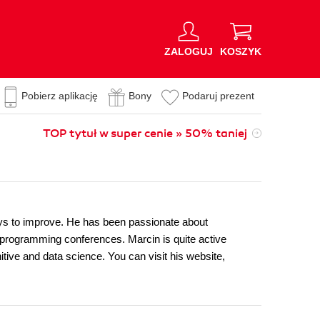
ZALOGUJ
KOSZYK
Pobierz aplikację
Bony
Podaruj prezent
TOP tytuł w super cenie » 50% taniej
ys to improve. He has been passionate about
at programming conferences. Marcin is quite active
ive and data science. You can visit his website,