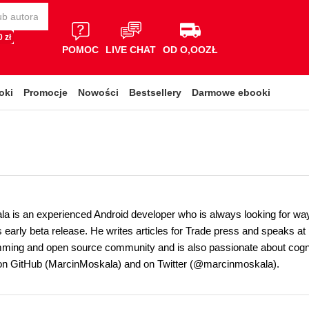
 zł
POMOC
LIVE CHAT
OD O,OOZŁ
oki
Promocje
Nowości
Bestsellery
Darmowe ebooki
a is an experienced Android developer who is always looking for wa
ts early beta release. He writes articles for Trade press and speaks 
mming and open source community and is also passionate about cognit
 on GitHub (MarcinMoskala) and on Twitter (@marcinmoskala).