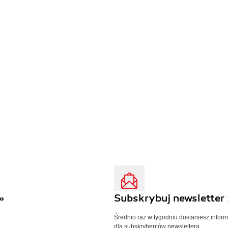
»
Subskrybuj newsletter 
Średnio raz w tygodniu dostaniesz infor
dla subskrybentów newslettera.