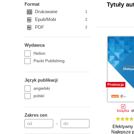
Tytuły au
Format
Drukowane
1
Epub/Mobi
2
PDF
2
Wydawca
Helion
Packt Publishing
Język publikacji
Promocja
angielski
polski
książka
e
Zakres cen
–
Efektywny 
Najlepsze p