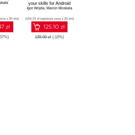
skała
your skills for Android
Igor Wojda
development using
,
Marcin Moskala
Kotlin
cena z 30 dni)
(104,25 zł najniższa cena z 30 dni)
7 zł
125.10 zł
-37%)
139.00 zł
(-10%)