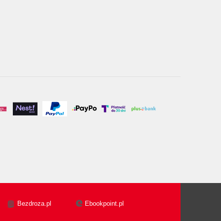
Bezdroza.pl
Ebookpoint.pl