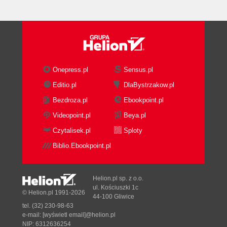
Onepress.pl
Sensus.pl
Editio.pl
DlaBystrzakow.pl
Bezdroza.pl
Ebookpoint.pl
Videopoint.pl
Beya.pl
Czytalisek.pl
Sploty
Biblio.Ebookpoint.pl
Helion.pl sp. z o.o.
ul. Kościuszki 1c
© Helion.pl 1991-2026
44-100 Gliwice
tel. (32) 230-98-63
e-mail:
[wyświetl email]@helion.pl
NIP: 6312636254