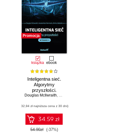
Promocja
książka
ebook
Inteligentna sieć.
Algorytmy
przyszłości.
Douglas McIlwraith
Wydanie II
,
Haralambos Marmanis
,
Dmitry Babenko
(32,94 zł najniższa cena z 30 dni)
34.59 zł
54.90zł
(-37%)