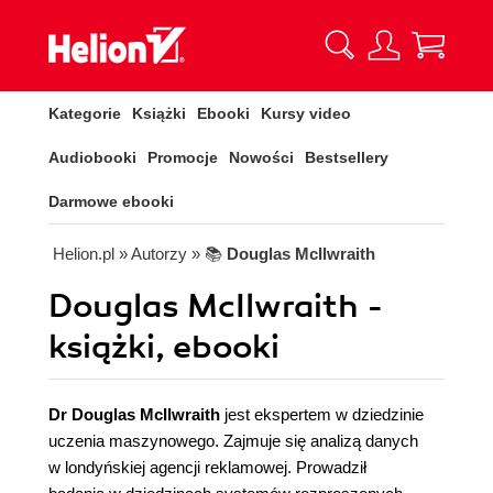
Kategorie
Książki
Ebooki
Kursy video
Audiobooki
Promocje
Nowości
Bestsellery
Darmowe ebooki
Helion.pl
» Autorzy
» 📚
Douglas McIlwraith
Douglas McIlwraith -
książki, ebooki
Dr Douglas McIlwraith
jest ekspertem w dziedzinie
uczenia maszynowego. Zajmuje się analizą danych
w londyńskiej agencji reklamowej. Prowadził