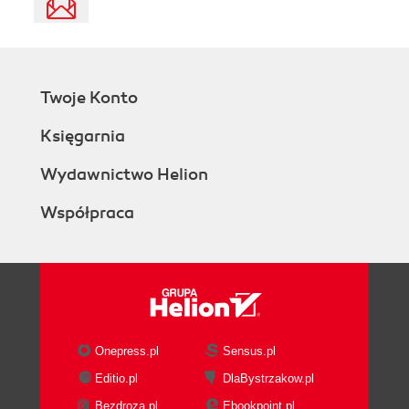
Twoje Konto
Księgarnia
Wydawnictwo Helion
Współpraca
Onepress.pl
Sensus.pl
Editio.pl
DlaBystrzakow.pl
Bezdroza.pl
Ebookpoint.pl