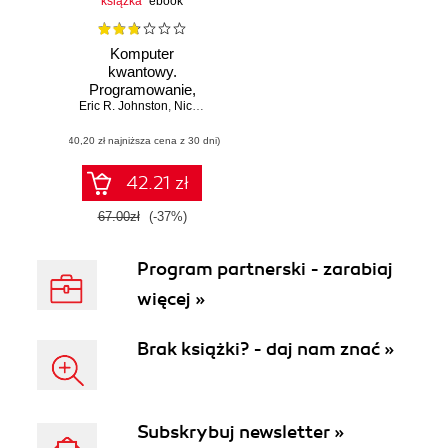
książka
ebook
Komputer
kwantowy.
Programowanie,
Eric R. Johnston
algorytmy, kod
,
Nicholas Harrigan
,
Mercedes Gimeno-Segovia
(40,20 zł najniższa cena z 30 dni)
42.21 zł
67.00zł
(-37%)
Program partnerski - zarabiaj
więcej »
Brak książki? - daj nam znać »
Subskrybuj newsletter »