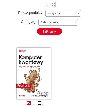
Pokaż produkty:
Wszystkie
Sortuj wg:
Data wydania
Filtruj »
Promocja