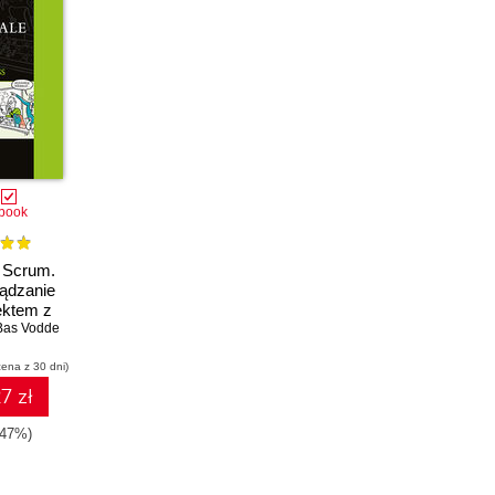
book
 Scrum.
ądzanie
ektem z
S
Bas Vodde
cena z 30 dni)
7 zł
-47%)