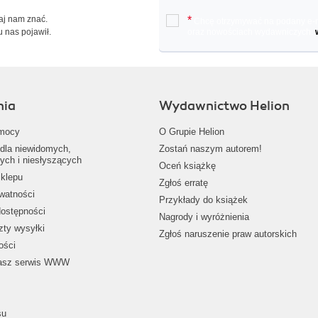
Daj nam znać.
*
Chcę otrzymywać na podany e-ma
u nas pojawił.
oraz nowościach wydawniczych.
nia
Wydawnictwo Helion
mocy
O Grupie Helion
dla niewidomych,
Zostań naszym autorem!
ych i niesłyszących
Oceń książkę
klepu
Zgłoś erratę
ywatności
Przykłady do książek
dostępności
Nagrody i wyróżnienia
zty wysyłki
Zgłoś naruszenie praw autorskich
ości
nasz serwis WWW
su