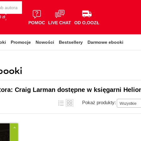
 zł
POMOC
LIVE CHAT
OD O,OOZŁ
oki
Promocje
Nowości
Bestsellery
Darmowe ebooki
booki
tora: Craig Larman dostępne w księgarni Helio
Pokaż produkty:
Wszystkie