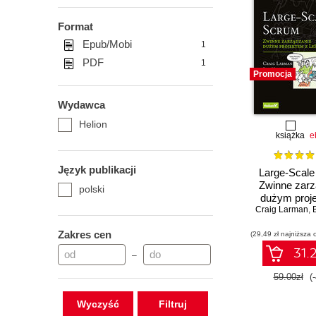
Format
Epub/Mobi
1
PDF
1
Promocja
Wydawca
Helion
książka
e
Język publikacji
Large-Scale
Zwinne zarz
polski
dużym proj
Craig Larman
LeS
,
Zakres cen
(29,49 zł najniższa 
31.2
–
59.00zł
(
Wyczyść