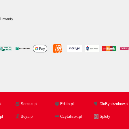
i zwroty
l
Sensus.pl
Editio.pl
DlaBystrzakow.pl
pl
Beya.pl
Czytalisek.pl
Sploty