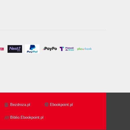
Bezdroza.pl
Ebookpoint.pl
Biblio.Ebookpoint.pl