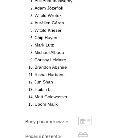
Anil Ananthaswamy
Adam Józefiok
Witold Wrotek
Aurélien Géron
Witold Krieser
Chip Huyen
Mark Lutz
Michael Albada
Chrissy LeMaire
Brandon Abshire
Rishal Hurbans
Jun Shan
Haibin Li
Matt Goldwasser
Upom Malik
Bony podarunkowe »
Podaruj prezent »