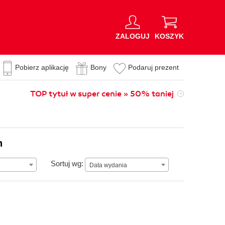
ZALOGUJ
KOSZYK
Pobierz aplikację
Bony
Podaruj prezent
TOP tytuł w super cenie » 50% taniej
n
Data wydania
Sortuj wg:
Data wydania