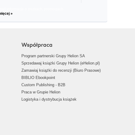
il informacje o zniżkach, promocjach
więcej »
Współpraca
Program partnerski Grupy Helion SA
Sprzedawaj książki Grupy Helion (eHelion.pl)
Zamawiaj książki do recenzji (Biuro Prasowe)
BIBLIO Ebookpoint
Custom Publishing - B2B
Praca w Grupie Helion
Logistyka i dystrybucja książek