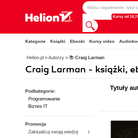
Kursy od 16,70
Kategorie
Książki
Ebooki
Kursy video
Audiobo
Helion.pl
» Autorzy
» 📚
Craig Larman
Craig Larman - książki, e
Tytuły au
Podkategorie:
Programowanie
Biznes IT
Promocja
Zaktualizuj swoją wiedzę
1