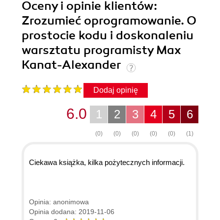
Oceny i opinie klientów:
Zrozumieć oprogramowanie. O
prostocie kodu i doskonaleniu
warsztatu programisty Max
Kanat-Alexander
Dodaj opinię
6.0
1
2
3
4
5
6
(0)
(0)
(0)
(0)
(0)
(1)
Ciekawa książka, kilka pożytecznych informacji.
Opinia: anonimowa
Opinia dodana: 2019-11-06