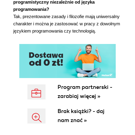
produktywnością deweloperów? 111
programistyczny niezależnie od języka
Wniosek 113
programowania?
Tak, prezentowane zasady i filozofie mają uniwersalny
Rozdział 20. Jak radzić sobie ze złożonością kodu
charakter i można je zastosować w pracy z dowolnym
w firmie programistycznej 115
językiem programowania czy technologią.
Krok pierwszy - lista problemów 117
Krok drugi - spotkanie 117
Krok trzeci - raport błędów 118
Krok czwarty - priorytetyzacja 119
Krok piąty - zadanie 120
Krok szósty - planowanie 121
Rozdział 21. W refaktoryzacji chodzi o
Program partnerski -
funkcjonalności 123
zarabiaj więcej »
Być efektywnym 124
Ustalając granice refaktoryzacji 127
Brak książki? - daj
Refaktoryzacja nie marnuje czasu, ona go
nam znać »
oszczędza 128
Refaktoryzacja aż do jasności 128