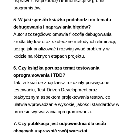
usprawnić współpracę i komunikację w grupie
Cztery kroki 90
programistów.
CZĘŚĆ PIĄTA. INŻYNIERIA W ZESPOŁACH 93
5. W jaki sposób książka podchodzi do tematu
Rozdział 18. Efektywna produktywność inżynierii
debugowania i naprawiania błędów?
95
Autor szczegółowo omawia filozofię debugowania,
źródła błędów oraz skuteczne metody ich eliminacji,
Co powinieneś zrobić? 97
ucząc jak analizować i rozwiązywać problemy w
Rozwiązanie 98
kodzie na różnych etapach projektu.
Wiarygodność i rozwiązywanie problemów 100
Blocker 101
6. Czy książka porusza temat testowania
Zmierzając w stronę podstawowego problemu 103
oprogramowania i TDD?
Rozdział 19. Mierząc produktywność dewelopera
Tak, w książce znajdziesz rozdziały poświęcone
testowaniu, Test-Driven Development oraz
107
praktycznym aspektom projektowania testów, co
Definicja "produktywności" 108
ułatwia wprowadzanie wysokiej jakości standardów w
Czemu nie "linie kodu"? 108
procesie wytwarzania oprogramowania.
Określając prawidłowy wskaźnik 110
A co, jeśli Twoim produktem jest kod? 111
7. Czy publikacja jest odpowiednia dla osób
A co z ludźmi, którzy pracują nad
chcących usprawnić swój warsztat