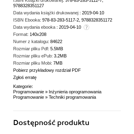
ISBN Książki drukowanej:
978-83-283-5112-7,
9788328351127
Data wydania książki drukowanej :
2019-04-10
ISBN Ebooka:
978-83-283-5117-2, 9788328351172
Data wydania ebooka :
2019-04-10
Format:
140x208
Numer z katalogu:
84622
Rozmiar pliku Pdf:
5.5MB
Rozmiar pliku ePub:
3.2MB
Rozmiar pliku Mobi:
7MB
Pobierz przykładowy rozdział PDF
Zgłoś erratę
Kategorie:
Programowanie
»
Inżynieria oprogramowania
Programowanie
»
Techniki programowania
Dostępność produktu