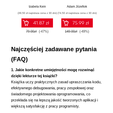
Praktyczne
włamań
ste
Rozdział 8. Złożoność to więzienie 43
przykłady i
p
Izabela Kein
Adam Józefiok
Wito
ćwiczenia
CZĘŚĆ TRZECIA. PROSTOTA I PROJEKTOWANIE
(39,50 zł najniższa cena z 30 dni)
(74,50 zł najniższa cena z 30 dni)
(29,95 zł naj
OPROGRAMOWANIA 45
41.87 zł
75.99 zł
Rozdział 9. Projektuj od początku 47
79.00zł
(-47%)
149.00zł
(-49%)
59.9
Ruszając dobrą drogą 48
Rozdział 10. Dokładność przyszłych przewidywań
Najczęściej zadawane pytania
49
(FAQ)
Rozdział 11. Prostota i precyzja 53
1. Jakie konkretne umiejętności mogę rozwinąć
Rozdział 12. Dwa to za dużo 57
dzięki lekturze tej książki?
Refaktoryzacja 58
Książka uczy praktycznych zasad upraszczania kodu,
Rozdział 13. Rozsądny projekt oprogramowania 61
efektywnego debugowania, pracy zespołowej oraz
świadomego projektowania oprogramowania, co
Zła droga 62
przekłada się na lepszą jakość tworzonych aplikacji i
Analiza złej drogi 64
większą satysfakcję z pracy programisty.
Odnosząc to do grupy 65
Dobra droga 66