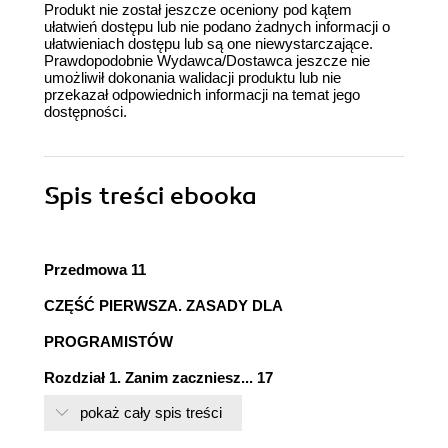
Produkt nie został jeszcze oceniony pod kątem
ułatwień dostępu lub nie podano żadnych informacji o
ułatwieniach dostępu lub są one niewystarczające.
Prawdopodobnie Wydawca/Dostawca jeszcze nie
umożliwił dokonania walidacji produktu lub nie
przekazał odpowiednich informacji na temat jego
dostępności.
Spis treści
ebooka
Przedmowa 11
CZĘŚĆ PIERWSZA. ZASADY DLA
PROGRAMISTÓW
Rozdział 1. Zanim zaczniesz... 17
Będziesz to robić, więc rób to dobrze 18
pokaż cały spis treści
Rozdział 2. Postawa inżyniera 21