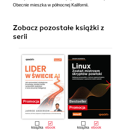
Obecnie mieszka w północnej Kalifornii.
Zobacz pozostałe książki z
serii
Promocja
Bestseller
Promocj
Promocja
książka
ebook
książka
ebook
ksią