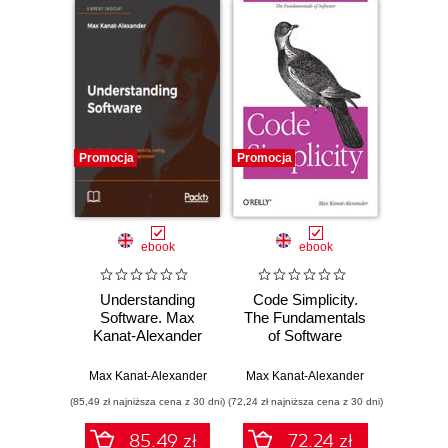
Promocja
Promocja
ebook
ebook
Understanding
Code Simplicity.
Software. Max
The Fundamentals
Kanat-Alexander
of Software
on simplicity,
coding, and how to
Max Kanat-Alexander
Max Kanat-Alexander
suck less as a
(85,49 zł najniższa cena z 30 dni)
(72,24 zł najniższa cena z 30 dni)
programmer
85.49 zł
72.24 zł