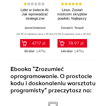
Lider w świecie AI.
Linux. Zostań
P
Jak wprowadzać
mistrzem skryptów
Re
strategiczne
powłoki. Najlepszy
Ob
innowacje, rozwijać
przewodnik, z
nauko
biznes i
którym
cz
Jarrod Anderson
Donald A. Tevault
William 
przewodzić
zoptymalizujesz,
eksp
(44,50 zł najniższa cena z 30 dni)
(74,50 zł najniższa cena z 30 dni)
(44,50 zł naj
zespołowi w erze
zautomatyzujesz i
anali
sztucznej
usprawnisz każde
Python
47.17 zł
78.97 zł
inteligencji
zadanie
89.00zł
(-47%)
149.00zł
(-47%)
89.0
Ebooka
"Zrozumieć
oprogramowanie. O prostocie
kodu i doskonaleniu warsztatu
programisty"
przeczytasz na: