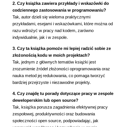
2. Czy książka zawiera przykłady i wskazówki do
Przestrzegaliśmy praw tworzenia
codziennego zastosowania w programowaniu?
oprogramowania 69
Tak, autor dzieli się wieloma praktycznymi
CZĘŚĆ CZWARTA. DEBUGOWANIE 71
przykładami, esejami i wskazówkami, które można od
razu wdrożyć w pracy nad kodem, zarówno
Rozdział 14. Czym jest bug? 73
indywidualnie, jak i w zespole.
Sprzęt 74
3. Czy ta książka pomoże mi lepiej radzić sobie ze
Rozdział 15. Źródło błędów 75
złożonością kodu w moich projektach?
Spotęgowana złożoność 76
Tak, jednym z głównych tematów książki jest
Rozdział 16. Spraw, by to nie powróciło 79
zrozumienie źródeł złożoności oprogramowania oraz
Spraw, by to nigdy nie powróciło - przykład 80
nauka metod jej redukowania, co pomaga tworzyć
W głąb króliczej nory 84
bardziej przejrzyste i niezawodne projekty.
Rozdział 17. Fundamentalna filozofia debugowania
4. Czy znajdę tu porady dotyczące pracy w zespole
85
deweloperskim lub open source?
Tak, książka porusza zagadnienia efektywnej pracy
Wyjaśnij błąd 87
zespołowej, produktywności oraz budowania
Patrz na system 88
społeczności open source, podpowiadając, jak
Znajdź prawdziwą przyczynę 89