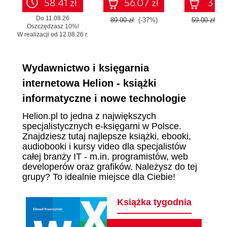
58.41 zł
56.07 zł
37.17
Do 11.08.26
89.00 zł
(-37%)
59.00 zł
(-
Oszczędzasz 10%!
W realizacji od 12.08.26 r.
Wydawnictwo i księgarnia
internetowa Helion - książki
informatyczne i nowe technologie
Helion.pl to jedna z największych
specjalistycznych e-księgarni w Polsce.
Znajdziesz tutaj najlepsze książki, ebooki,
audiobooki i kursy video dla specjalistów
całej branży IT - m.in. programistów, web
developerów oraz grafików. Należysz do tej
grupy? To idealnie miejsce dla Ciebie!
Książka tygodnia