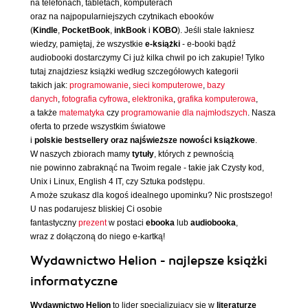
na telefonach, tabletach, komputerach
oraz na najpopularniejszych czytnikach ebooków
(
Kindle
,
PocketBook
,
inkBook
i
KOBO
). Jeśli stale łakniesz
wiedzy, pamiętaj, że wszystkie
e-książki
- e-booki bądź
audiobooki dostarczymy Ci już kilka chwil po ich zakupie! Tylko
tutaj znajdziesz książki według szczegółowych kategorii
takich jak:
programowanie
,
sieci komputerowe
,
bazy
danych
,
fotografia cyfrowa
,
elektronika
,
grafika komputerowa
,
a także
matematyka
czy
programowanie dla najmłodszych
. Nasza
oferta to przede wszystkim światowe
i
polskie bestsellery oraz najświeższe nowości książkowe
.
W naszych zbiorach mamy
tytuły
, których z pewnością
nie powinno zabraknąć na Twoim regale - takie jak Czysty kod,
Unix i Linux, English 4 IT, czy Sztuka podstępu.
A może szukasz dla kogoś idealnego upominku? Nic prostszego!
U nas podarujesz bliskiej Ci osobie
fantastyczny
prezent
w postaci
ebooka
lub
audiobooka
,
wraz z dołączoną do niego e-kartką!
Wydawnictwo Helion - najlepsze książki
informatyczne
Wydawnictwo Helion
to lider specjalizujący się w
literaturze