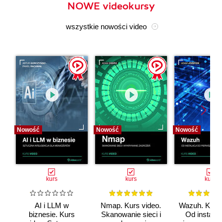
NOWE videokursy
wszystkie nowości video
Nowość
Nowość
Nowość
kurs
kurs
kurs
AI i LLM w
Nmap. Kurs video.
Wazuh. Kurs 
biznesie. Kurs
Skanowanie sieci i
Od instalac