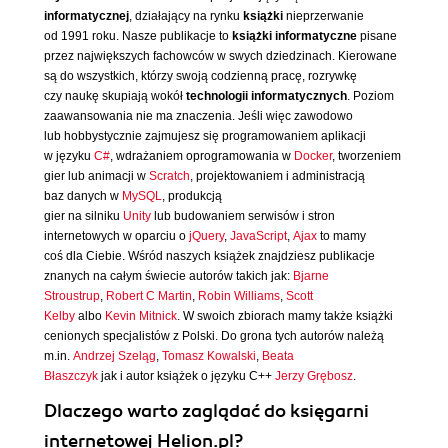
informatycznej
, działający na rynku
książki
nieprzerwanie
od 1991 roku. Nasze publikacje to
książki informatyczne
pisane
przez największych fachowców w swych dziedzinach. Kierowane
są do wszystkich, którzy swoją codzienną pracę, rozrywkę
czy naukę skupiają wokół
technologii informatycznych
. Poziom
zaawansowania nie ma znaczenia. Jeśli więc zawodowo
lub hobbystycznie zajmujesz się programowaniem aplikacji
w języku
C#
, wdrażaniem oprogramowania w
Docker
, tworzeniem
gier lub animacji w
Scratch
, projektowaniem i administracją
baz danych w
MySQL
, produkcją
gier na silniku
Unity
lub budowaniem serwisów i stron
internetowych w oparciu o
jQuery
,
JavaScript
,
Ajax
to mamy
coś dla Ciebie. Wśród naszych książek znajdziesz publikacje
znanych na całym świecie autorów takich jak:
Bjarne
Stroustrup
,
Robert C Martin
,
Robin Williams
,
Scott
Kelby
albo
Kevin Mitnick
. W swoich zbiorach mamy także książki
cenionych specjalistów z Polski. Do grona tych autorów należą
m.in.
Andrzej Szeląg
,
Tomasz Kowalski
,
Beata
Błaszczyk
jak i autor książek o języku C++
Jerzy Grębosz
.
Dlaczego warto zaglądać do księgarni
internetowej Helion.pl?