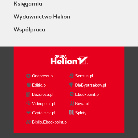
Księgarnia
Wydawnictwo Helion
Współpraca
Onepress.pl
Sensus.pl
Editio.pl
DlaBystrzakow.pl
Bezdroza.pl
Ebookpoint.pl
Videopoint.pl
Beya.pl
Czytalisek.pl
Sploty
Biblio.Ebookpoint.pl