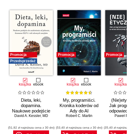
Promocja
Promocja
Promocja
Przedsprzedaż
książka
ebook
książka
ebook
książka
eb
Dieta, leki,
My, programiści.
(Nie)etyczn
dopamina.
Kronika koderów od
Jak progra
Naukowe podejście
Ady do AI
odpowiedzia
do uzależnienia od
David A. Kessler
,
MD
Robert C. Martin
erze sztuc
Paweł Półto
jedzenia, fenomenu
inteligenc
GLP-1 i roli
(51,92 zł najniższa cena z 30 dni)
(53,40 zł najniższa cena z 30 dni)
(35,40 zł najniższa ce
zdrowych nawyków