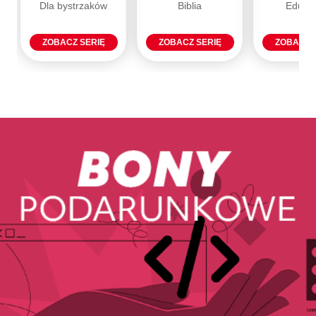
Dla bystrzaków
Biblia
Eduka
ZOBACZ SERIĘ
ZOBACZ SERIĘ
ZOBACZ 