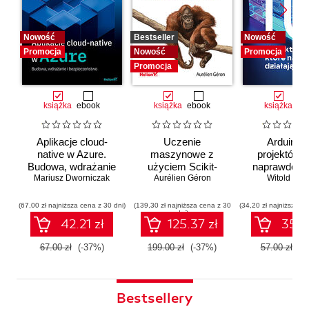
Nowość
Bestseller
Nowość
Promocja
Nowość
Promocja
Promocja
książka
ebook
książka
ebook
książka
eb
Aplikacje cloud-
Uczenie
Arduino. 
native w Azure.
maszynowe z
projektów, 
Budowa, wdrażanie
użyciem Scikit-
naprawdę dz
i bezpieczeństwo
Mariusz Dworniczak
Learn i PyTorch.
Aurélien Géron
Witold Wro
Koncepcje,
narzędzia i techniki
(67,00 zł najniższa cena z 30 dni)
(139,30 zł najniższa cena z 30
(34,20 zł najniższa ce
dni)
umożliwiające
42.21 zł
125.37 zł
35.91
konstruowanie
inteligentnych
67.00 zł
(-37%)
199.00 zł
(-37%)
57.00 zł
(-
systemów
Bestsellery