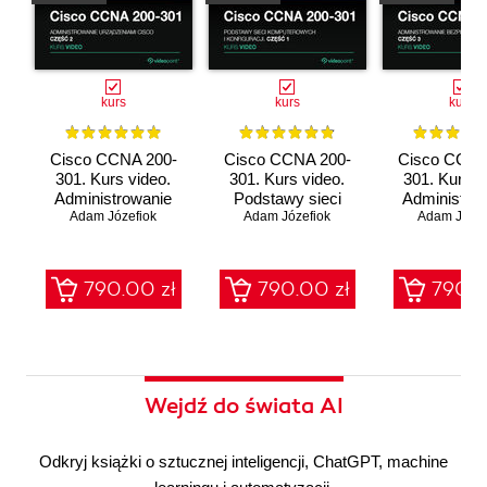
kurs
kurs
kurs
Cisco CCNA 200-
Cisco CCNA 200-
Cisco CCNA
301. Kurs video.
301. Kurs video.
301. Kurs v
Administrowanie
Podstawy sieci
Administro
urządzeniami Cisco
Adam Józefiok
komputerowych i
Adam Józefiok
bezpieczeń
Adam Józef
konfiguracji
sieci
790.00 zł
790.00 zł
790.0
Wejdź do świata AI
Odkryj książki o sztucznej inteligencji, ChatGPT, machine