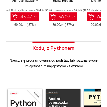
Anil Ananthaswamy
działaniu
Rishal Hurbans
Ilustrowany
Michael Alb
wdrażan
współczesnej
przewodnik
system
sztucznej
wieloagent
(41,40 zł najniższa cena z 30 dni)
(53,40 zł najniższa cena z 30 dni)
(49,50 zł najniższa ce
inteligencji
43.47 zł
56.07 zł
62.37
69.00zł
(-37%)
89.00zł
(-37%)
99.00zł
(-3
Koduj z Pythonem
Naucz się programowania od podstaw lub rozwijaj swoje
umiejętności z najlepszymi książkami.