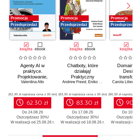
Promocja
Promocja
Promocja
Przedsprzedaż
Przedsprzedaż
Przedsprzedaż
książka
ebook
książka
ebook
książka
eb
Agenty AI w
Chatboty, które
Domain-Dr
praktyce.
działają!
Design 
Projektowanie,
Praktyczny
transforma
wdrażanie i
Valentina Alto
Andrew Freed
przewodnik po
,
Eniko Rozsa
,
Cari Jacobs
Carola Lilientha
systemó
skalowanie
konwersacyjnej
Skutecz
autonomicznych
sztucznej
moderniza
(62,30 zł najniższa cena z 30 dni)
(83,30 zł najniższa cena z 30 dni)
(90,30 zł najniższa ce
systemów
inteligencji
legacy b
62.30 zł
83.30 zł
90.3
zbędnego r
Do 24.08.26
Do 17.08.26
Do 10.08.
Oszczędzasz 30%!
Oszczędzasz 30%!
Oszczędzasz
W realizacji od 25.08.26 r.
W realizacji od 18.08.26 r.
W realizacji od 11