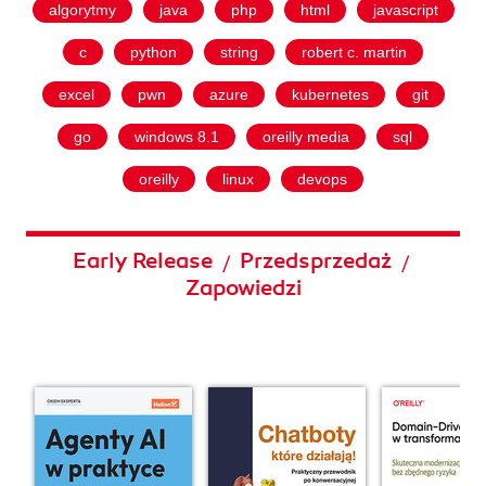
algorytmy
java
php
html
javascript
c
python
string
robert c. martin
excel
pwn
azure
kubernetes
git
go
windows 8.1
oreilly media
sql
oreilly
linux
devops
Early Release
Przedsprzedaż
/
/
Zapowiedzi