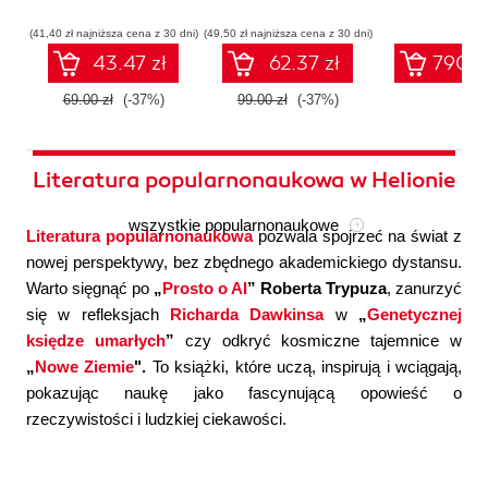
współczesnej
systemów
konfigura
sztucznej
wieloagentowych
(41,40 zł najniższa cena z 30 dni)
(49,50 zł najniższa cena z 30 dni)
inteligencji
43.47 zł
62.37 zł
790.0
69.00 zł
(-37%)
99.00 zł
(-37%)
Literatura popularnonaukowa w Helionie
wszystkie popularnonaukowe
Literatura popularnonaukowa
pozwala spojrzeć na świat z
nowej perspektywy, bez zbędnego akademickiego dystansu.
Warto sięgnąć po
„
Prosto o AI
” Roberta Trypuza
, zanurzyć
się w refleksjach
Richarda Dawkinsa
w
„
Genetycznej
księdze umarłych
”
czy odkryć kosmiczne tajemnice w
„
Nowe Ziemie
".
To książki, które uczą, inspirują i wciągają,
pokazując naukę jako fascynującą opowieść o
rzeczywistości i ludzkiej ciekawości.