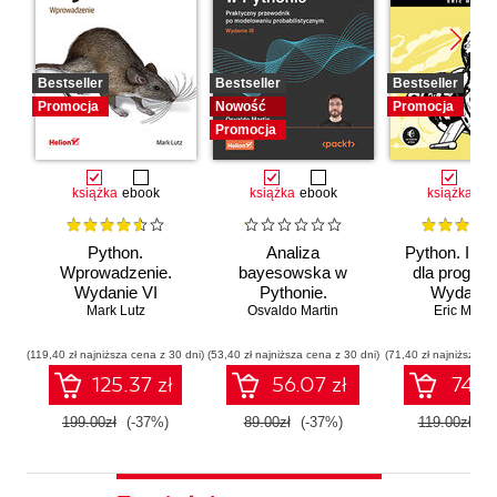
Bestseller
Bestseller
Bestseller
Promocja
Nowość
Promocja
Promocja
książka
ebook
książka
ebook
książka
eb
Python.
Analiza
Python. Inst
Wprowadzenie.
bayesowska w
dla program
Wydanie VI
Pythonie.
Wydanie I
Mark Lutz
Osvaldo Martin
Praktyczny
Eric Matth
przewodnik po
modelowaniu
(119,40 zł najniższa cena z 30 dni)
(53,40 zł najniższa cena z 30 dni)
(71,40 zł najniższa ce
probabilistycznym.
125.37 zł
56.07 zł
74.97
Wydanie III
199.00zł
(-37%)
89.00zł
(-37%)
119.00zł
(-