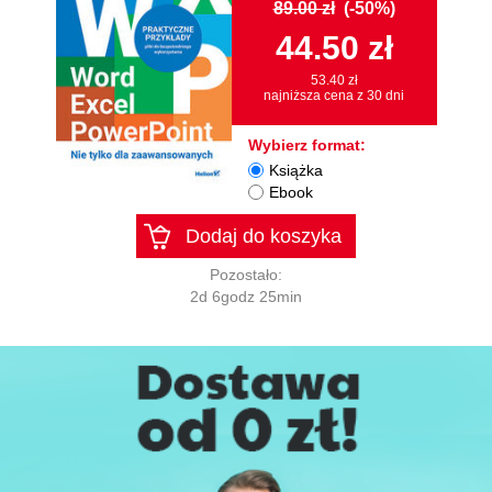
89.00 zł
(-50%)
44.50 zł
53.40 zł
najniższa cena z 30 dni
Wybierz format:
Książka
Ebook
Dodaj do koszyka
Pozostało:
2d 6godz 25min