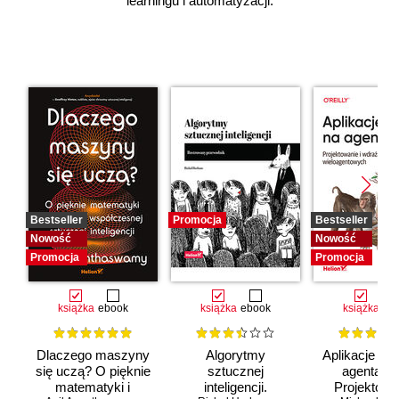
learningu i automatyzacji.
Bestseller
Promocja
Bestseller
Nowość
Nowość
Promocja
Promocja
książka
ebook
książka
ebook
książka
eb
Dlaczego maszyny
Algorytmy
Aplikacje opa
się uczą? O pięknie
sztucznej
agentach 
matematyki i
inteligencji.
Projektowan