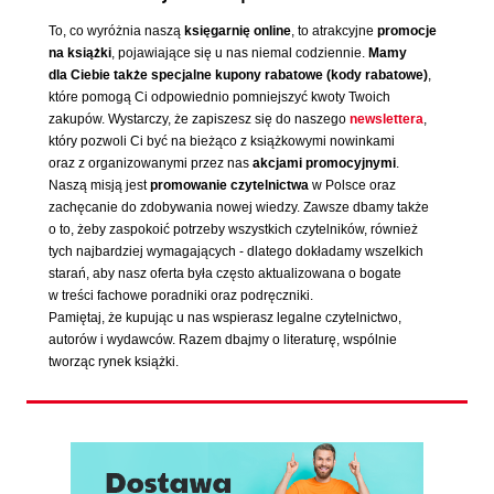
To, co wyróżnia naszą
księgarnię online
, to atrakcyjne
promocje
na książki
, pojawiające się u nas niemal codziennie.
Mamy
dla Ciebie także specjalne kupony rabatowe (kody rabatowe)
,
które pomogą Ci odpowiednio pomniejszyć kwoty Twoich
zakupów. Wystarczy, że zapiszesz się do naszego
newslettera
,
który pozwoli Ci być na bieżąco z książkowymi nowinkami
oraz z organizowanymi przez nas
akcjami promocyjnymi
.
Naszą misją jest
promowanie czytelnictwa
w Polsce oraz
zachęcanie do zdobywania nowej wiedzy. Zawsze dbamy także
o to, żeby zaspokoić potrzeby wszystkich czytelników, również
tych najbardziej wymagających - dlatego dokładamy wszelkich
starań, aby nasz oferta była często aktualizowana o bogate
w treści fachowe poradniki oraz podręczniki.
Pamiętaj, że kupując u nas wspierasz legalne czytelnictwo,
autorów i wydawców. Razem dbajmy o literaturę, wspólnie
tworząc rynek książki.