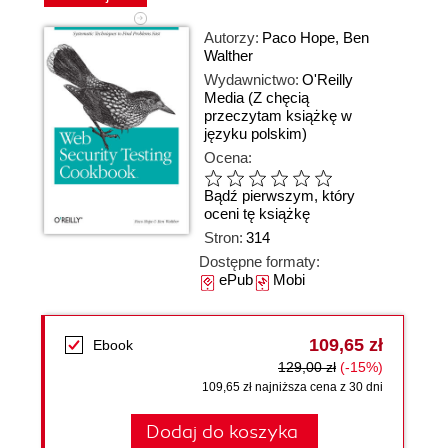
Autorzy:
Paco Hope
,
Ben
Walther
Wydawnictwo:
O'Reilly
Media
(Z chęcią
przeczytam książkę w
języku polskim)
Ocena:
Bądź pierwszym, który
oceni tę książkę
Stron:
314
Dostępne formaty:
ePub
Mobi
109,65 zł
Ebook
129,00 zł
(-15%)
109,65 zł najniższa cena z 30 dni
Dodaj do koszyka