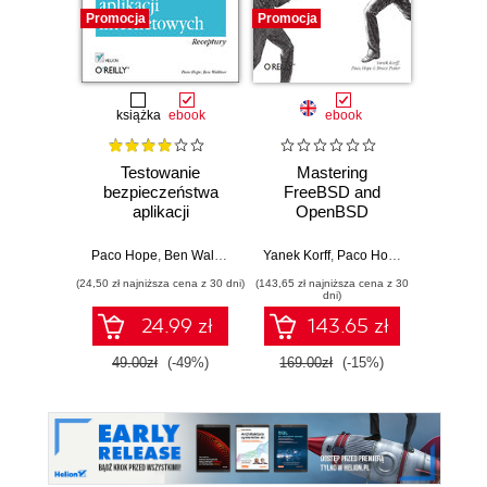
Promocja
Promocja
Bestselle
Nowość
Promocj
książka
ebook
ebook
ksią
Testowanie
Mastering
Wiresh
bezpieczeństwa
FreeBSD and
ruchu 
aplikacji
OpenBSD
wyk
internetowych.
Security. Building,
w
Receptury
Securing, and
Paco Hope
,
Ben Walther
Yanek Korff
,
Paco Hope
,
Bruce Potter
Adam
Maintaining BSD
(24,50 zł najniższa cena z 30 dni)
(143,65 zł najniższa cena z 30
(74,50 zł naj
Systems
dni)
24.99 zł
143.65 zł
49.00zł
(-49%)
169.00zł
(-15%)
149.0