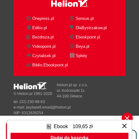
Solution
Discussion
2.3. Installing Firebug
Onepress.pl
Sensus.pl
Problem
Editio.pl
DlaBystrzakow.pl
Solution
Bezdroza.pl
Ebookpoint.pl
Discussion
2.4. Installing OWASPs WebScarab
Videopoint.pl
Beya.pl
Problem
Czytalisek.pl
Sploty
Solution
Biblio.Ebookpoint.pl
Discussion
2.5. Installing Perl and Packages on
Windows
Helion.pl sp. z o.o.
Problem
ul. Kościuszki 1c
© Helion.pl 1991-2026
44-100 Gliwice
Solution
tel. (32) 230-98-63
Discussion
e-mail:
[wyświetl email]@helion.pl
2.6. Installing Perl and Using CPAN on
NIP: 6312636254
Regon: 241989027
Linux, Unix, or OS X
Ebook
109,65 zł
Problem
Designed with ♥ by
Tonik.pl
Solution
Dodaj do koszyka